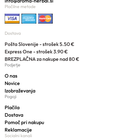
info@aroma-herbal.si
Plačilne metode
Dostava
Pošta Slovenije - strošek 5.50 €
Express One - strošek 3.90 €
BREZPLAČNA za nakupe nad 80 €
Podjetje
O nas
Novice
Izobraževanja
Pogoji
Plačila
Dostava
Pomoč pri nakupu
Reklamacije
Socialni kanali