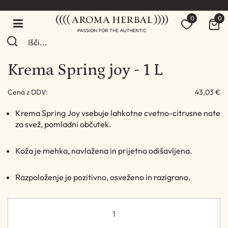
0
0
Krema Spring joy - 1 L
Cena z DDV:
43,03 €
Krema Spring Joy vsebuje lahkotne cvetno-citrusne note
za svež, pomladni občutek.
Koža je mehka, navlažena in prijetno odišavljena.
Razpoloženje je pozitivno, osveženo in razigrano.