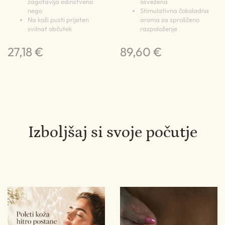
zagotavlja edinstveno
osvežena
nego
Stimulativna čokoladna
Na koži pusti prijeten
aroma za sproščeno
svilnat občutek
razpoloženje
27,18 €
89,60 €
4
Izboljšaj si svoje počutje