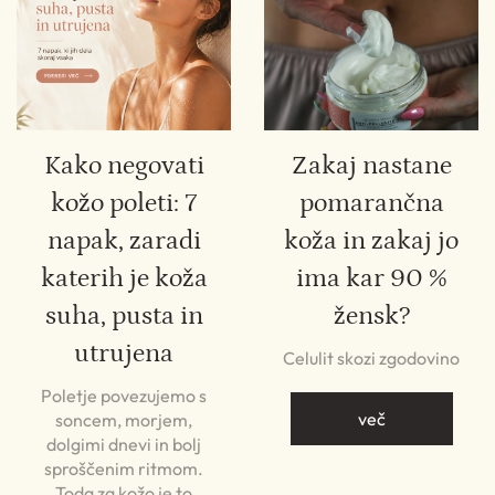
Kako negovati
Zakaj nastane
kožo poleti: 7
pomarančna
napak, zaradi
koža in zakaj jo
katerih je koža
ima kar 90 %
suha, pusta in
žensk?
utrujena
Celulit skozi zgodovino
Poletje povezujemo s
več
soncem, morjem,
dolgimi dnevi in bolj
sproščenim ritmom.
Toda za kožo je to