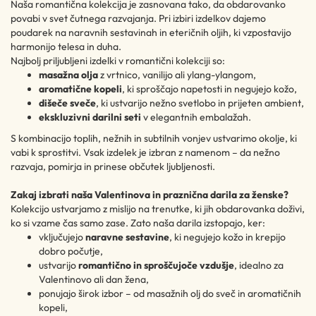
Naša romantična kolekcija je zasnovana tako, da obdarovanko
povabi v svet čutnega razvajanja. Pri izbiri izdelkov dajemo
poudarek na naravnih sestavinah in eteričnih oljih, ki vzpostavijo
harmonijo telesa in duha.
Najbolj priljubljeni izdelki v romantični kolekciji so:
masažna olja
z vrtnico, vanilijo ali ylang-ylangom,
aromatične kopeli
, ki sproščajo napetosti in negujejo kožo,
dišeče sveče
, ki ustvarijo nežno svetlobo in prijeten ambient,
ekskluzivni darilni seti
v elegantnih embalažah.
S kombinacijo toplih, nežnih in subtilnih vonjev ustvarimo okolje, ki
vabi k sprostitvi. Vsak izdelek je izbran z namenom – da nežno
razvaja, pomirja in prinese občutek ljubljenosti.
Zakaj izbrati naša Valentinova in praznična darila za ženske?
Kolekcijo ustvarjamo z mislijo na trenutke, ki jih obdarovanka doživi,
ko si vzame čas samo zase. Zato naša darila izstopajo, ker:
vključujejo
naravne sestavine
, ki negujejo kožo in krepijo
dobro počutje,
ustvarijo
romantično in sproščujoče vzdušje
, idealno za
Valentinovo ali dan žena,
ponujajo širok izbor – od masažnih olj do sveč in aromatičnih
kopeli,