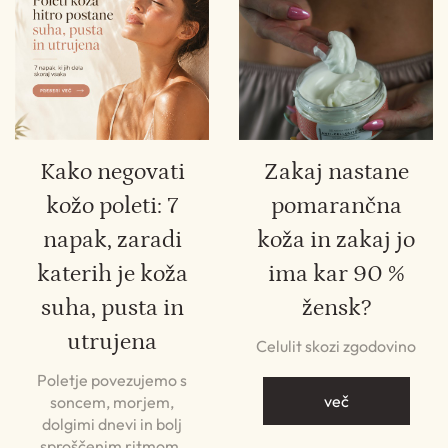
Kako negovati
Zakaj nastane
kožo poleti: 7
pomarančna
napak, zaradi
koža in zakaj jo
katerih je koža
ima kar 90 %
suha, pusta in
žensk?
utrujena
Celulit skozi zgodovino
Poletje povezujemo s
več
soncem, morjem,
dolgimi dnevi in bolj
sproščenim ritmom.