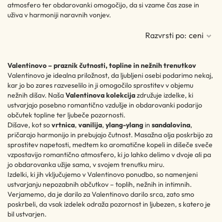
atmosfero ter obdarovanki omogočijo, da si vzame čas zase in
uživa v harmoniji naravnih vonjev.
Razvrsti po:
ceni
Valentinovo – praznik čutnosti, topline in nežnih trenutkov
Valentinovo je idealna priložnost, da ljubljeni osebi podarimo nekaj,
kar jo bo zares razveselilo in ji omogočilo sprostitev v objemu
nežnih dišav. Naša
Valentinova kolekcija
združuje izdelke, ki
ustvarjajo posebno romantično vzdušje in obdarovanki podarijo
občutek topline ter ljubeče pozornosti.
Dišave, kot so
vrtnica
,
vanilija
,
ylang-ylang
in
sandalovina
,
pričarajo harmonijo in prebujajo čutnost. Masažna olja poskrbijo za
sprostitev napetosti, medtem ko aromatične kopeli in dišeče sveče
vzpostavijo romantično atmosfero, ki jo lahko delimo v dvoje ali pa
jo obdarovanka užije sama, v svojem trenutku miru.
Izdelki, ki jih vključujemo v Valentinovo ponudbo, so namenjeni
ustvarjanju nepozabnih občutkov – toplih, nežnih in intimnih.
Verjamemo, da je darilo za Valentinovo darilo srca, zato smo
poskrbeli, da vsak izdelek odraža pozornost in ljubezen, s katero je
bil ustvarjen.