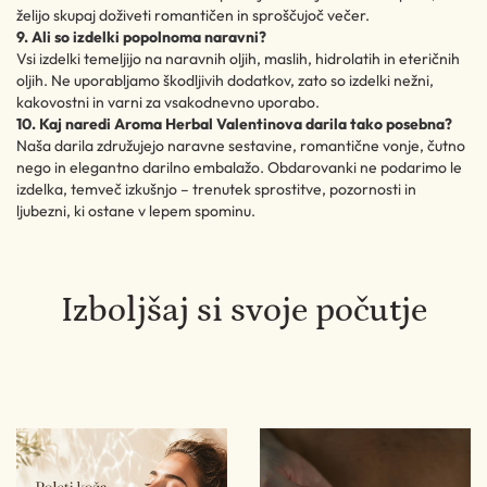
želijo skupaj doživeti romantičen in sproščujoč večer.
9. Ali so izdelki popolnoma naravni?
Vsi izdelki temeljijo na naravnih oljih, maslih, hidrolatih in eteričnih
oljih. Ne uporabljamo škodljivih dodatkov, zato so izdelki nežni,
kakovostni in varni za vsakodnevno uporabo.
10. Kaj naredi Aroma Herbal Valentinova darila tako posebna?
Naša darila združujejo naravne sestavine, romantične vonje, čutno
nego in elegantno darilno embalažo. Obdarovanki ne podarimo le
izdelka, temveč izkušnjo – trenutek sprostitve, pozornosti in
ljubezni, ki ostane v lepem spominu.
Izboljšaj si svoje počutje