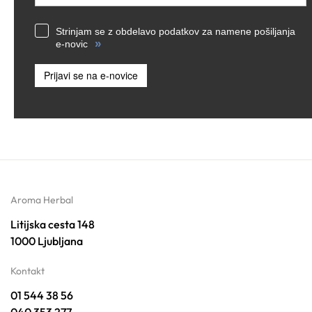
Strinjam se z obdelavo podatkov za namene pošiljanja
»
e-novic
Prijavi se na e-novice
Aroma Herbal
Litijska cesta 148
1000 Ljubljana
Kontakt
01 544 38 56