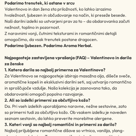
Podarimo trenutek, ki ostane v srcu
Valentinovo in dan žena sta priložnosti, ko lahko izrazimo
hvaležnost, ljubezen in občudovanje na način, ki preseže besede.
Naši darilni izdelki so ustvarjeni prav za to – da obdarovanka začuti
nežnost, toplino in pozornost.
Z naravnimi vonji, čutnimi teksturami in romantičnimi detajli
omogočimo, da vsak trenutek postane dragocen.
Podarimo ljubezen. Podarimo Aroma Herbal.
Najpogosteje zastavljena vprašanja (FAQ) – Valentinovo in darila
za ženske
1. Katera darila so najbolj primerna za Valentinovo?
Za Valentinovo se najpogosteje izbirajo masažna olja, dišeče sveče,
aromatične kopeli in ekskluzivni darilni seti, saj ustvarijo romantično
in sproščujoče vzdušje. Naša kolekcija je zasnovana tako, da
obdarovanki omogoči popolno razvajanje.
2. Ali so izdelki primerni za občutljivo kožo?
Da. Pri vseh izdelkih uporabljamo naravne, nežne sestavine, zato
so primerni tudi za občutljivo kožo. Ob vsakem izdelku je naveden
seznam sestavin, da lahko preverite morebitne alergene.
3. Kateri vonji so najbolj romantični in primerni za darilo?
Najbolj priljubljene romantične dišave so vrtnica, vanilija, ylang-