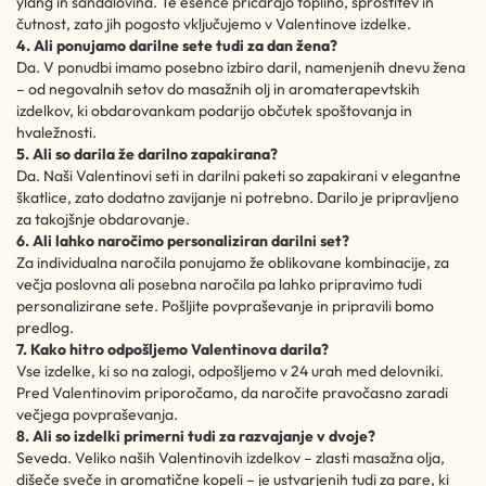
ylang in sandalovina. Te esence pričarajo toplino, sprostitev in
čutnost, zato jih pogosto vključujemo v Valentinove izdelke.
4. Ali ponujamo darilne sete tudi za dan žena?
Da. V ponudbi imamo posebno izbiro daril, namenjenih dnevu žena
– od negovalnih setov do masažnih olj in aromaterapevtskih
izdelkov, ki obdarovankam podarijo občutek spoštovanja in
hvaležnosti.
5. Ali so darila že darilno zapakirana?
Da. Naši Valentinovi seti in darilni paketi so zapakirani v elegantne
škatlice, zato dodatno zavijanje ni potrebno. Darilo je pripravljeno
za takojšnje obdarovanje.
6. Ali lahko naročimo personaliziran darilni set?
Za individualna naročila ponujamo že oblikovane kombinacije, za
večja poslovna ali posebna naročila pa lahko pripravimo tudi
personalizirane sete. Pošljite povpraševanje in pripravili bomo
predlog.
7. Kako hitro odpošljemo Valentinova darila?
Vse izdelke, ki so na zalogi, odpošljemo v 24 urah med delovniki.
Pred Valentinovim priporočamo, da naročite pravočasno zaradi
večjega povpraševanja.
8. Ali so izdelki primerni tudi za razvajanje v dvoje?
Seveda. Veliko naših Valentinovih izdelkov – zlasti masažna olja,
dišeče sveče in aromatične kopeli – je ustvarjenih tudi za pare, ki