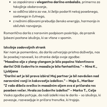
so zapakirana v
elegantno darilno embalažo
, primerno za
takojšnje obdarovanje,
so odlična izbira za vse, ki želijo podariti nekaj posebnega,
osebnega in čutnega,
z nežnimi dišavami prebudijo žensko energijo, harmonijo in
občutek razvajanja.
Romantična darila z naravnim podpisom poskrbijo, da praznik
ljubezni postane izkušnja, ki se vtisne v spomin.
Izkušnje zadovoljnih strank
Ker nam je pomembno, da darila ustvarjajo pristna doživetja, nas
še posebej razveseli, ko stranke delijo svoje zgodbe:
"Masažno olje z ylang-ylangom je bilo popolno Valentinovo
darilo! Diši čudovito in masaža je bila fantastična." – Nina K.,
Ljubljana
"Darilni set je bil prava izbira! Moj partner je bil navdušen nad
naravnimi vonji in kakovostjo izdelkov." – Maja S., Maribor
"Z vašo dišečo svečko in masažnim oljem sva si pričarala res
poseben večer. Hvala za čudovite izdelke!" – Marko T., Celje
Vsaka zgodba potrjuje, da naši izdelki niso le darilo – so izkušnja, ki
povezuje, razveseljuje in pričara trenutke, ki trajajo.