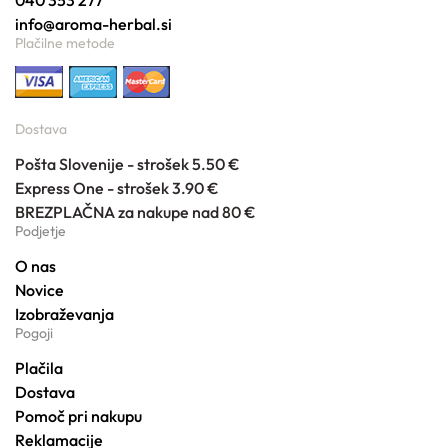
040 353 277
info@aroma-herbal.si
Plačilne metode
Dostava
Pošta Slovenije - strošek 5.50 €
Express One - strošek 3.90 €
BREZPLAČNA za nakupe nad 80 €
Podjetje
O nas
Novice
Izobraževanja
Pogoji
Plačila
Dostava
Pomoč pri nakupu
Reklamacije