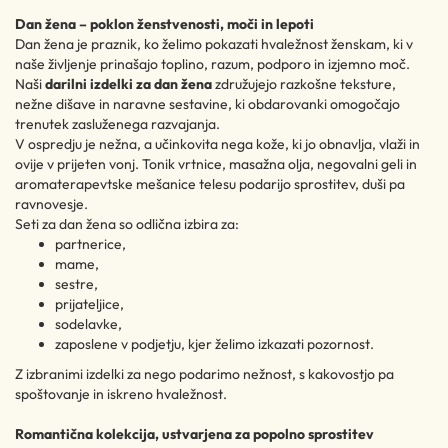
Dan žena – poklon ženstvenosti, moči in lepoti
Dan žena je praznik, ko želimo pokazati hvaležnost ženskam, ki v
naše življenje prinašajo toplino, razum, podporo in izjemno moč.
Naši
darilni izdelki za dan žena
združujejo razkošne teksture,
nežne dišave in naravne sestavine, ki obdarovanki omogočajo
trenutek zasluženega razvajanja.
V ospredju je nežna, a učinkovita nega kože, ki jo obnavlja, vlaži in
ovije v prijeten vonj. Tonik vrtnice, masažna olja, negovalni geli in
aromaterapevtske mešanice telesu podarijo sprostitev, duši pa
ravnovesje.
Seti za dan žena so odlična izbira za:
partnerice,
mame,
sestre,
prijateljice,
sodelavke,
zaposlene v podjetju, kjer želimo izkazati pozornost.
Z izbranimi izdelki za nego podarimo nežnost, s kakovostjo pa
spoštovanje in iskreno hvaležnost.
Romantična kolekcija, ustvarjena za popolno sprostitev