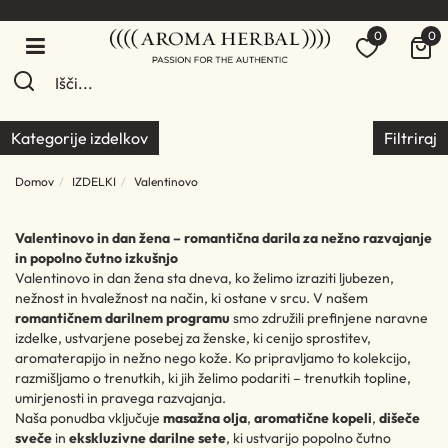
0
0
Kategorije izdelkov
Filtriraj
Domov
IZDELKI
Valentinovo
Valentinovo in dan žena – romantična darila za nežno razvajanje
in popolno čutno izkušnjo
Valentinovo in dan žena sta dneva, ko želimo izraziti ljubezen,
nežnost in hvaležnost na način, ki ostane v srcu. V našem
romantičnem darilnem programu
smo združili prefinjene naravne
izdelke, ustvarjene posebej za ženske, ki cenijo sprostitev,
aromaterapijo in nežno nego kože. Ko pripravljamo to kolekcijo,
razmišljamo o trenutkih, ki jih želimo podariti – trenutkih topline,
umirjenosti in pravega razvajanja.
Naša ponudba vključuje
masažna olja
,
aromatične kopeli
,
dišeče
sveče
in
ekskluzivne darilne sete
, ki ustvarijo popolno čutno