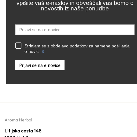
vpišite vaš e-naslov in obveščali vas bomo o
novostih iz naše ponudbe
Email
Strinjam se z obdelavo podatkov za namene pošiljanja
»
e-novic
Prijavi se na e-novice
Aroma Herbal
Litijska cesta 148