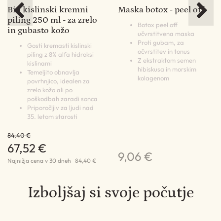
Bio kislinski kremni
Maska botox - peel off
M
piling 250 ml - za zrelo
pe
Botox peel off
in gubasto kožo
učvrstitvena maska
Proti gubam, za
Gosti kremasti kislinski
očvrstitev in tonus
 in
piling z 8% alfa hidroksi
Z ekstraktom semen
kislinami
hibiskusa in morskim
Temeljito obnavlja
kolagenom
č
povrhnjico, idealen za
zrelo kožo ali po
poškodbah zaradi sonca
Priporočljiv za ljudi nad
6
35. letom starosti
84,40 €
67,52 €
9,06 €
Najnižja cena v 30 dneh
84,40 €
Izboljšaj si svoje počutje