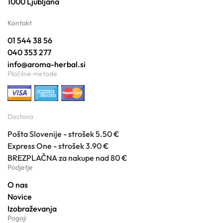
1000 Ljubljana
Kontakt
01 544 38 56
040 353 277
info@aroma-herbal.si
Plačilne metode
Dostava
Pošta Slovenije - strošek 5.50 €
Express One - strošek 3.90 €
BREZPLAČNA za nakupe nad 80 €
Podjetje
O nas
Novice
Izobraževanja
Pogoji