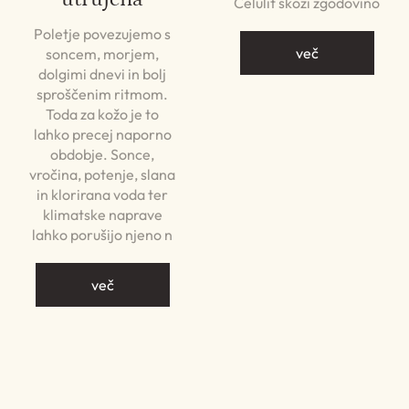
Celulit skozi zgodovino
Poletje povezujemo s
več
soncem, morjem,
dolgimi dnevi in bolj
sproščenim ritmom.
Toda za kožo je to
lahko precej naporno
obdobje. Sonce,
vročina, potenje, slana
in klorirana voda ter
klimatske naprave
lahko porušijo njeno n
več