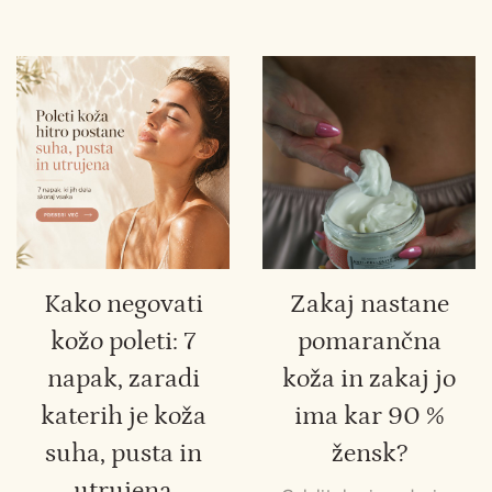
Kako negovati
Zakaj nastane
kožo poleti: 7
pomarančna
napak, zaradi
koža in zakaj jo
katerih je koža
ima kar 90 %
suha, pusta in
žensk?
utrujena