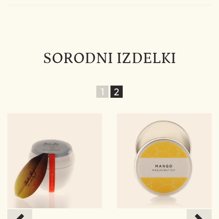
SORODNI IZDELKI
1
2
%