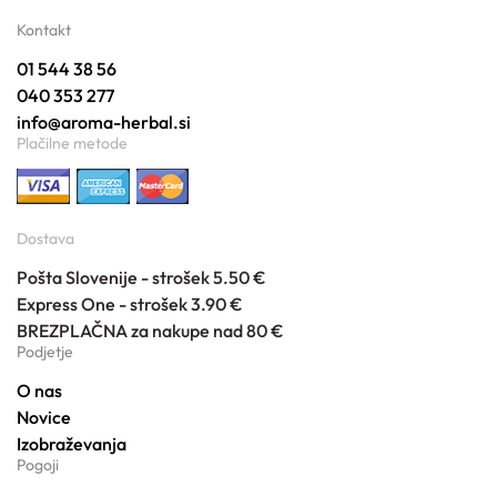
Kontakt
01 544 38 56
040 353 277
info@aroma-herbal.si
Plačilne metode
Dostava
Pošta Slovenije - strošek 5.50 €
Express One - strošek 3.90 €
BREZPLAČNA za nakupe nad 80 €
Podjetje
O nas
Novice
Izobraževanja
Pogoji