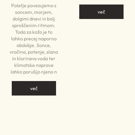
Poletje povezujemo s
več
soncem, morjem,
dolgimi dnevi in bolj
sproščenim ritmom.
Toda za kožo je to
lahko precej naporno
obdobje. Sonce,
vročina, potenje, slana
in klorirana voda ter
klimatske naprave
lahko porušijo njeno n
več