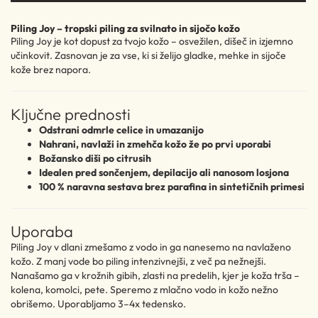
Piling Joy – tropski piling za svilnato in sijočo kožo
Piling Joy je kot dopust za tvojo kožo – osvežilen, dišeč in izjemno
učinkovit. Zasnovan je za vse, ki si želijo gladke, mehke in sijoče
kože brez napora.
Ključne prednosti
Odstrani odmrle celice in umazanijo
Nahrani, navlaži in zmehča kožo že po prvi uporabi
Božansko diši po citrusih
Idealen pred sončenjem, depilacijo ali nanosom losjona
100 % naravna sestava brez parafina in sintetičnih primesi
Uporaba
Piling Joy v dlani zmešamo z vodo in ga nanesemo na navlaženo
kožo. Z manj vode bo piling intenzivnejši, z več pa nežnejši.
Nanašamo ga v krožnih gibih, zlasti na predelih, kjer je koža trša –
kolena, komolci, pete. Speremo z mlačno vodo in kožo nežno
obrišemo. Uporabljamo 3–4x tedensko.