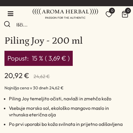
0
0
Piling Joy - 200 ml
Popust:
15 % ( 3,69 € )
20,92 €
24,62 €
Najnižja cena v 30 dneh
24,62 €
Piling Joy temeljito očisti, navlaži in zmehča kožo
Vsebuje morsko sol, ekološko mangovo maslo in
vrhunska eterična olja
Po prvi uporabi bo koža svilnata in prijetno odišavljena