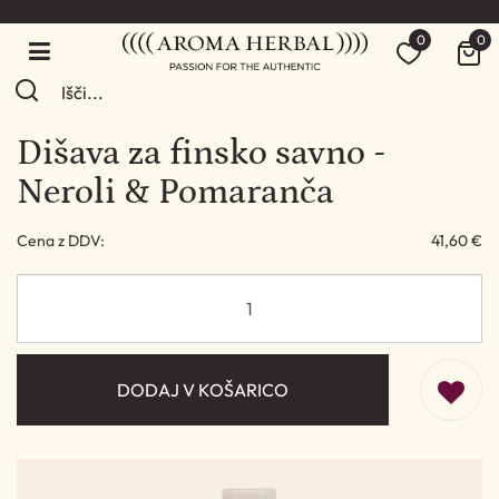
0
0
Dišava za finsko savno -
Neroli & Pomaranča
Cena z DDV:
41,60 €
DODAJ V KOŠARICO