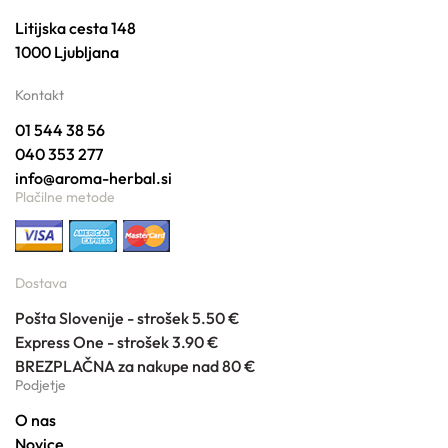
Litijska cesta 148
1000 Ljubljana
Kontakt
01 544 38 56
040 353 277
info@aroma-herbal.si
Plačilne metode
Dostava
Pošta Slovenije - strošek 5.50 €
Express One - strošek 3.90 €
BREZPLAČNA za nakupe nad 80 €
Podjetje
O nas
Novice