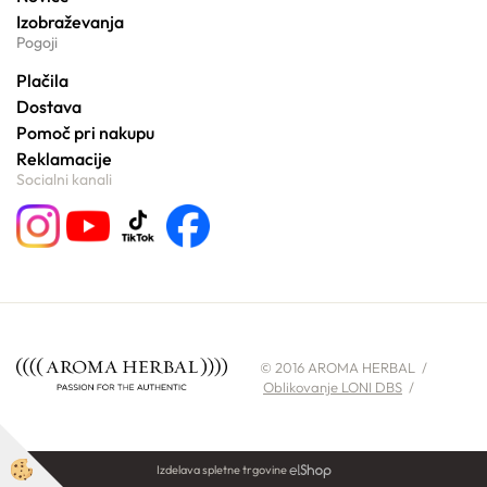
Izobraževanja
Pogoji
Plačila
Dostava
Pomoč pri nakupu
Reklamacije
Socialni kanali
© 2016 AROMA HERBAL /
Oblikovanje LONI DBS
/
Izdelava spletne trgovine