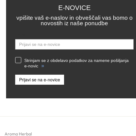
E-NOVICE
vpišite vaš e-naslov in obveščali vas bomo o
novostih iz naše ponudbe
Email
Strinjam se z obdelavo podatkov za namene pošiljanja
»
e-novic
Prijavi se na e-novice
Aroma Herbal