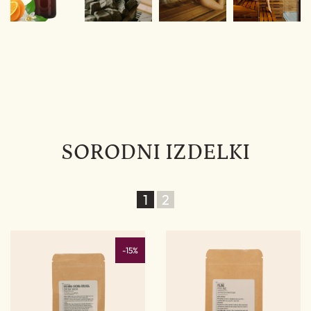
SORODNI IZDELKI
1
2
%
-15%