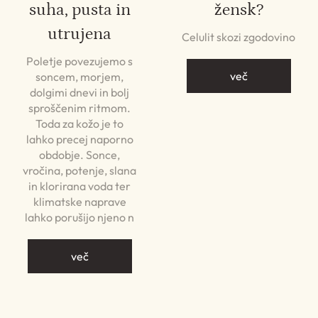
suha, pusta in
žensk?
utrujena
Celulit skozi zgodovino
Poletje povezujemo s
več
soncem, morjem,
dolgimi dnevi in bolj
sproščenim ritmom.
Toda za kožo je to
lahko precej naporno
obdobje. Sonce,
vročina, potenje, slana
in klorirana voda ter
klimatske naprave
lahko porušijo njeno n
več