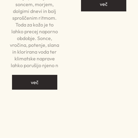
več
soncem, morjem,
dolgimi dnevi in bolj
sproščenim ritmom.
Toda za kožo je to
lahko precej naporno
obdobje. Sonce,
vročina, potenje, slana
in klorirana voda ter
klimatske naprave
lahko porušijo njeno n
več