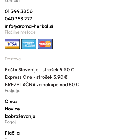
Kontakt
01 544 38 56
040 353 277
info@aroma-herbal.si
Plačilne metode
Dostava
Pošta Slovenije - strošek 5.50 €
Express One - strošek 3.90 €
BREZPLAČNA za nakupe nad 80 €
Podjetje
O nas
Novice
Izobraževanja
Pogoji
Plačila