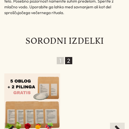
telo. Posebno pozornost namenite suhim predelom. Sperite z
mlačno vodo. Uporabite ga lahko med savnanjem ali kot del
sproščujočega večernega rituala.
SORODNI IZDELKI
1
2
%