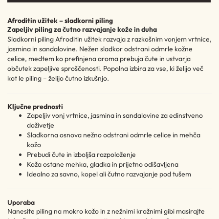
Afroditin užitek – sladkorni piling
Zapeljiv piling za čutno razvajanje kože in duha
Sladkorni piling Afroditin užitek razvaja z razkošnim vonjem vrtnice,
jasmina in sandalovine. Nežen sladkor odstrani odmrle kožne
celice, medtem ko prefinjena aroma prebuja čute in ustvarja
občutek zapeljive sproščenosti. Popolna izbira za vse, ki želijo več
kot le piling – želijo čutno izkušnjo.
Ključne prednosti
Zapeljiv vonj vrtnice, jasmina in sandalovine za edinstveno
doživetje
Sladkorna osnova nežno odstrani odmrle celice in mehča
kožo
Prebudi čute in izboljša razpoloženje
Koža ostane mehka, gladka in prijetno odišavljena
Idealno za savno, kopel ali čutno razvajanje pod tušem
Uporaba
Nanesite piling na mokro kožo in z nežnimi krožnimi gibi masirajte