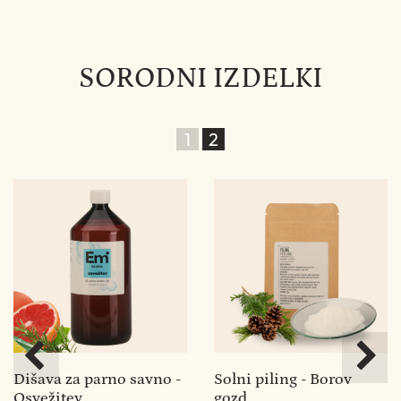
SORODNI IZDELKI
1
2
na
Dišava za parno savno -
Solni piling - Borov
S
Osvežitev
gozd
A