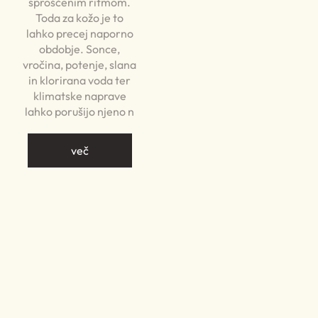
sproščenim ritmom.
Toda za kožo je to
lahko precej naporno
obdobje. Sonce,
vročina, potenje, slana
in klorirana voda ter
klimatske naprave
lahko porušijo njeno n
več