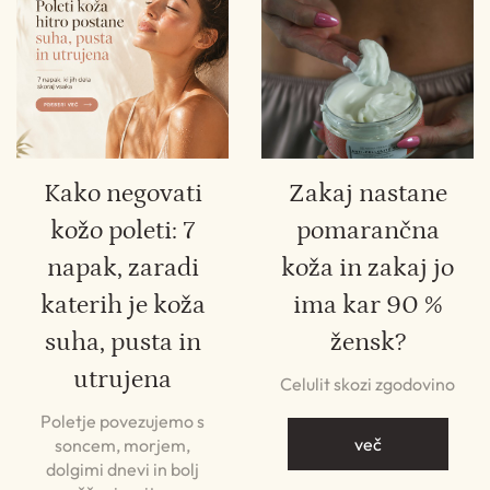
Kako negovati
Zakaj nastane
kožo poleti: 7
pomarančna
napak, zaradi
koža in zakaj jo
katerih je koža
ima kar 90 %
suha, pusta in
žensk?
utrujena
Celulit skozi zgodovino
Poletje povezujemo s
več
soncem, morjem,
dolgimi dnevi in bolj