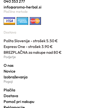
040 353 277
info@aroma-herbal.si
Plačilne metode
Dostava
Pošta Slovenije - strošek 5.50 €
Express One - strošek 3.90 €
BREZPLAČNA za nakupe nad 80 €
Podjetje
O nas
Novice
Izobraževanja
Pogoji
Plačila
Dostava
Pomoč pri nakupu
Reklamacije