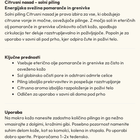
Citrusni nasad – solni piling
Energijska svežina pomaranče in grenivke
Solni piling Citrusni nasad je prava izbira za vse, ki obožujejo
citrusne vonje in močne, osvežujoče pilinge. Z močjo soli in eteričnih
olj pomaranče in grenivke učinkovito očisti kožo, spodbuja
cirkulacijo ter deluje razstrupljevalno in poživljajoče. Popoln je za
uporabo v savni ali pod prho, kjer odpira čute in poživi telo.
Ključne prednosti
Vsebuje eterično olje pomaranče in grenivke za čisto in
osveženo kožo
Sol globinsko očisti pore in odstrani odmrle celice
Piling izboljša prekrvavitev in pospešuje razstrupljanje
Citrusna aroma izboljša razpoloženje in poživi telo
Odličen za uporabo v savni ali doma pod prho
Uporaba
Na mokro kožo nanesite zadostno količino pilinga in ga nežno
vmasirajte z dolgimi, krožnimi gibi. Posebno pozornost namenite
suhim delom kože, kot so komolci, kolena in stopala. Po uporabi
dobro sperite. Priporočamo 1–2x tedensko.