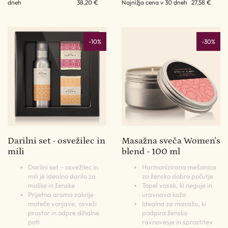
dneh
38,20 €
Najnižja cena v 30 dneh
27,58 €
-10%
-30%
Darilni set - osvežilec in
Masažna sveča Women's
mili
blend - 100 ml
Darilni set – osvežilec in
Harmonizirana mešanica
mili je idealno darilo za
za žensko dobro počutje
moške in ženske
Topel vosek, ki neguje in
Prijetna aroma zakrije
uravnava kožo
moteče vonjave, osveži
Idealna za masažo, ki
prostor in odpre dihalne
podpira žensko
poti
ravnovesje in sprostitev