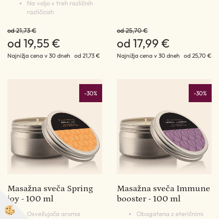
Na voljo v treh različnih
različicah
od 21,73 €
od 25,70 €
od 19,55 €
od 17,99 €
Najnižja cena v 30 dneh
od 21,73 €
Najnižja cena v 30 dneh
od 25,70 €
-30%
-30%
Masažna sveča Spring
Masažna sveča Immune
joy - 100 ml
booster - 100 ml
Osvežujoča aroma
Obogatena z eteričnimi