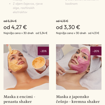
Z oljem čajevca, rjave
kaolinom
alge, rastlinskih
ekstraktov
od 5,34 €
od 4,13 €
od 4,27 €
od 3,30 €
Najnižja cena v 30 dneh
od 5,34 €
Najnižja cena v 30 dneh
od 4,13 €
-20%
-20%
Maska z encimi -
Maska z japonsko
penasta shaker
češnjo - kremna shaker