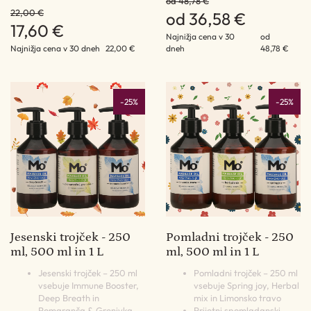
od 48,78 €
22,00 €
od 36,58 €
17,60 €
Najnižja cena v 30
od
Najnižja cena v 30 dneh
22,00 €
dneh
48,78 €
-25%
-25%
Jesenski trojček - 250
Pomladni trojček - 250
ml, 500 ml in 1 L
ml, 500 ml in 1 L
Jesenski trojček – 250 ml
Pomladni trojček – 250 ml
vsebuje Immune Booster,
vsebuje Spring joy, Herbal
Deep Breath in
mix in Limonsko travo
Pomaranča & Grenivka
Prijetni spomladanski