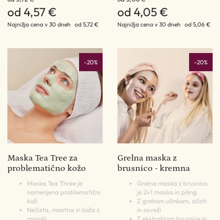
od 4,57 €
od 4,05 €
Najnižja cena v 30 dneh
od 5,72 €
Najnižja cena v 30 dneh
od 5,06 €
-20%
-20%
Maska Tea Tree za
Grelna maska z
problematično kožo
brusnico - kremna
Maska Tea Three je
Grelna maska z brusnico
namenjena problematični
je 2v1 maska in piling
koži
Z grelnim učinkom, očisti
Nečista, mastna in koža z
in osveži
mozolji
Z ekstraktom brusnice in