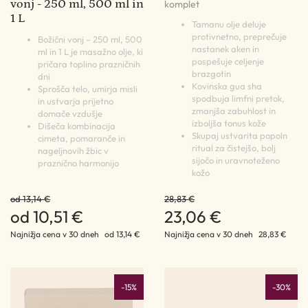
vonj - 250 ml, 500 ml in
komplet
1 L
Tamanu olje deluje
protivnetno, preprečuje
Božični vonj – 250 ml, 500
nastanek aken in
ml in 1 L je masažno olje, ki
pospešuje celjenje
pričara toplino prazničnih
brazgotin
dni
Kovinska gua sha
Sprošča telo, umirja misli
spodbuja limfni pretok,
in ustvarja prijetno
zmanjša zabuhlost in
domače vzdušje
izboljša tonus kože
Dišeča kombinacija
Skupaj ustvarita popoln
cimeta, pomaranče in
ritual za čistejšo, bolj
nageljnovih žbic v
sijočo in uravnoteženo
praznično harmonijo
kožo
od 13,14 €
28,83 €
od 10,51 €
23,06 €
Najnižja cena v 30 dneh
od 13,14 €
Najnižja cena v 30 dneh
28,83 €
-15%
-30%