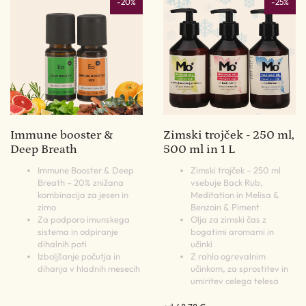
-20%
-25%
Immune booster &
Zimski trojček - 250 ml,
Deep Breath
500 ml in 1 L
Immune Booster & Deep
Zimski trojček – 250 ml
Breath – 20% znižana
vsebuje Back Rub,
kombinacija za jesen in
Meditation in Melisa &
zimo
Benzoin & Piment
Za podporo imunskega
Olja za zimski čas z
sistema in odpiranje
bogatimi aromami in
dihalnih poti
učinki
Izboljšanje počutja in
Z rahlo ogrevalnim
dihanja v hladnih mesecih
učinkom, za sprostitev in
umiritev celega telesa