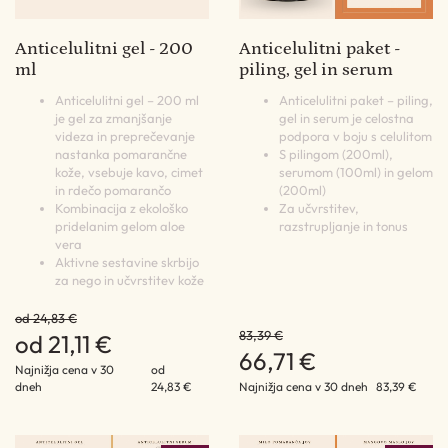
Anticelulitni gel - 200
Anticelulitni paket -
ml
piling, gel in serum
Anticelulitni gel – 200 ml
Anticelulitni paket – piling,
je gel za zmanjšanje
gel in serum je celostna
videza in preprečevanje
podpora v boju s celulitom
nastanka pomarančne
S pilingom (200ml),
kože, vsebuje kavo, cimet
serumom (100ml) in gelom
in rdečo pomarančo
(200ml)
Kombinacija z ekološko
Za učvrstitev,
pridelanim gelom aloe
razstrupljanje in tonus
vera
Aktivne sestavine skrbijo
za nego in učvrstitev kože
od 24,83 €
83,39 €
od 21,11 €
66,71 €
Najnižja cena v 30
od
dneh
24,83 €
Najnižja cena v 30 dneh
83,39 €