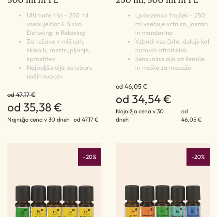
500 ml in 1 L
250 ml, 500 ml in 1 L
Ultimate trio – 250 ml
Ljubezenski trojček – 250
vsebuje Bor & Sivko,
ml vsebuje vrtnico, jasmin
Detoxing in Relaxing
in mandarino
Za težave v mišicah,
Vzbudi vse čute, deluje kot
sklepih, razstrupljanje,
naravni afrodisiak
sprostitev
Sensualna olja za ženske
Najboljša olja po izboru
in moške za masažo
naših kupcev
od 46,05 €
od 47,17 €
od 34,54 €
od 35,38 €
Najnižja cena v 30
od
Najnižja cena v 30 dneh
od 47,17 €
dneh
46,05 €
-20%
-20%