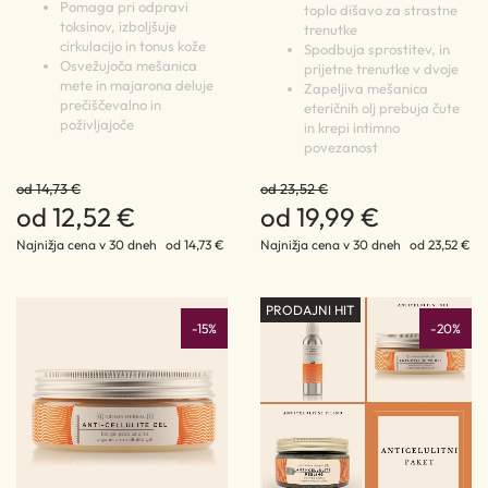
Pomaga pri odpravi
toplo dišavo za strastne
toksinov, izboljšuje
trenutke
cirkulacijo in tonus kože
Spodbuja sprostitev, in
Osvežujoča mešanica
prijetne trenutke v dvoje
mete in majarona deluje
Zapeljiva mešanica
prečiščevalno in
eteričnih olj prebuja čute
poživljajoče
in krepi intimno
povezanost
od 14,73 €
od 23,52 €
od 12,52 €
od 19,99 €
Najnižja cena v 30 dneh
od 14,73 €
Najnižja cena v 30 dneh
od 23,52 €
PRODAJNI HIT
-15%
-20%