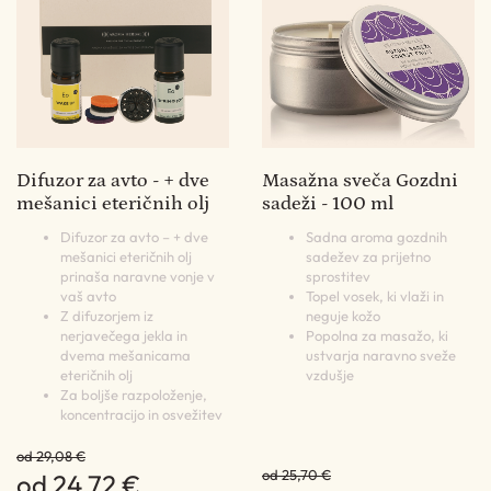
Difuzor za avto - + dve
Masažna sveča Gozdni
mešanici eteričnih olj
sadeži - 100 ml
Difuzor za avto – + dve
Sadna aroma gozdnih
mešanici eteričnih olj
sadežev za prijetno
prinaša naravne vonje v
sprostitev
vaš avto
Topel vosek, ki vlaži in
Z difuzorjem iz
neguje kožo
nerjavečega jekla in
Popolna za masažo, ki
dvema mešanicama
ustvarja naravno sveže
eteričnih olj
vzdušje
Za boljše razpoloženje,
koncentracijo in osvežitev
od 29,08 €
od 25,70 €
od 24,72 €