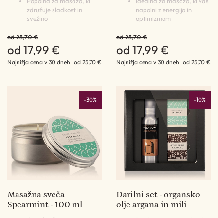
Popolna za masažo, ki
Idealna za masažo, ki vas
združuje sladkost in
napolni z energijo in
svežino
optimizmom
od 25,70 €
od 25,70 €
od 17,99 €
od 17,99 €
Najnižja cena v 30 dneh
od 25,70 €
Najnižja cena v 30 dneh
od 25,70 €
-30%
-10%
Masažna sveča
Darilni set - organsko
Spearmint - 100 ml
olje argana in mili