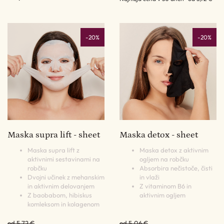
-20%
-20%
Maska supra lift - sheet
Maska detox - sheet
Maska supra lift z
Maska detox z aktivnim
aktivnimi sestavinami na
ogljem na robčku
robčku
Absorbira nečistoče, čisti
Dvojni učinek z mehanskim
in vlaži
in aktivnim delovanjem
Z vitaminom B6 in
Z baobabom, hibiskus
aktivnim ogljem
komleksom in kolagenom
od 5,72 €
od 5,06 €