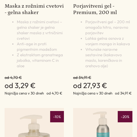
Maska z rožnimi cvetovi
Porjavitveni gel -
- gelna shaker
Premium, 200 ml
Maska z rožnimi cvetovi –
Porjavitveni gel – 200 ml
gelna shaker je gelna
omogoča hitro, naravno
shaker maska z vrtničnimi
porjavitev
cvetovi
Lahka gelna osnova z
Anti-age in proti
vonjem manga in kakava
pigmentnim madežom
Vrhunske naravne
Z ekstraktom granatnega
sestavine (kakavovo
jabolka, vitaminom C in
maslo, korenčkovo in
aloe
orehovo olje)
od 4,70 €
od 34,91 €
od 3,29 €
od 27,93 €
Najnižja cena v 30 dneh
od 4,70 €
Najnižja cena v 30 dneh
od 34,91 €
-10%
-20%