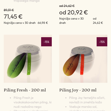
tropskega manga
od 24,62 €
89,31 €
od 20,92 €
71,45 €
Najnižja cena v 30
od
Najnižja cena v 30 dneh
66,98 €
dneh
24,62 €
-15%
-15%
Piling Fresh - 200 ml
Piling Joy - 200 ml
Piling Fresh je
Piling Joy temeljito očisti,
visokokakovosten piling, ki
navlaži in zmehča kožo
nudi razkošno nego
Vsebuje morsko sol,