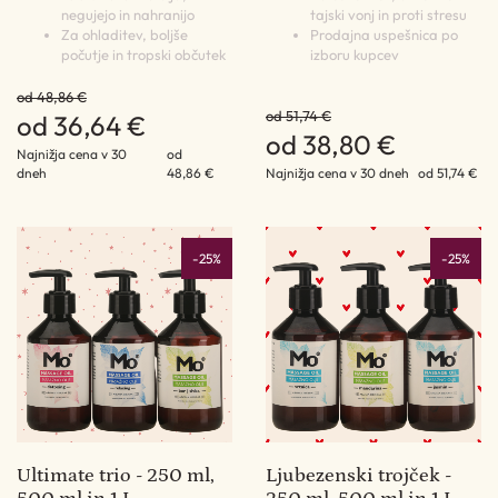
negujejo in nahranijo
tajski vonj in proti stresu
Za ohladitev, boljše
Prodajna uspešnica po
počutje in tropski občutek
izboru kupcev
od 48,86 €
od 51,74 €
od 36,64 €
od 38,80 €
Najnižja cena v 30
od
dneh
48,86 €
Najnižja cena v 30 dneh
od 51,74 €
-25%
-25%
Ultimate trio - 250 ml,
Ljubezenski trojček -