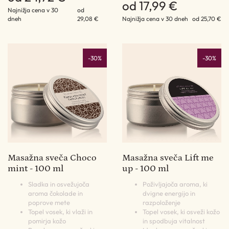
od 17,99 €
Najnižja cena v 30
od
dneh
29,08 €
Najnižja cena v 30 dneh
od 25,70 €
-30%
-30%
Masažna sveča Choco
Masažna sveča Lift me
mint - 100 ml
up - 100 ml
Sladka in osvežujoča
Poživljajoča aroma, ki
aroma čokolade in
dvigne energijo in
poprove mete
razpoloženje
Topel vosek, ki vlaži in
Topel vosek, ki osveži kožo
pomirja kožo
in spodbuja vitalnost