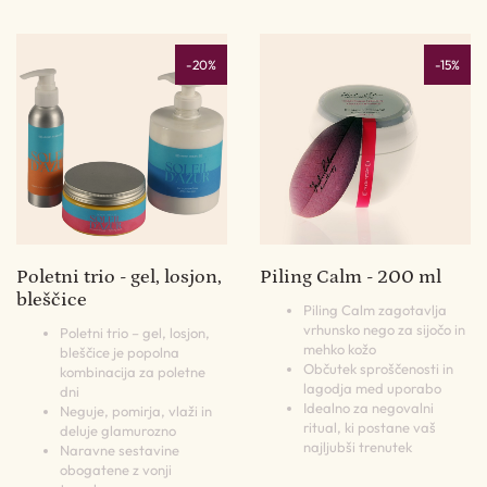
-20%
-15%
Poletni trio - gel, losjon,
Piling Calm - 200 ml
bleščice
Piling Calm zagotavlja
vrhunsko nego za sijočo in
Poletni trio – gel, losjon,
mehko kožo
bleščice je popolna
Občutek sproščenosti in
kombinacija za poletne
lagodja med uporabo
dni
Idealno za negovalni
Neguje, pomirja, vlaži in
ritual, ki postane vaš
deluje glamurozno
najljubši trenutek
Naravne sestavine
obogatene z vonji