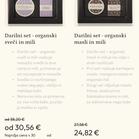
Darilni set - organski
Darilni set - organski
sveči in mili
masli in mili
Darilni set – organski
Darilni set – organski
sveči in mili vsebuje
masli in mili je na voljo v
masažni svečki in dve
dveh različicah
naravni mili, primeren je
Prvi set vsebuje karitejevo
za razvajanje in masaže
maslo, mangovo maslo in
Svečke iz rastlinskega
organski mili
voska negujejo, vlažijo in
Drugi set vključuje maslo
mehčajo kožo
Monoi, ekskluzivno
Naravna mila so primerna
čokoladno kremo in mili,
za vse vrste kože, pustijo
za edinstveno nego kože
jo mehko in sijočo
od 38,20 €
27,58 €
od 30,56 €
24,82 €
Najnižja cena v 30
od