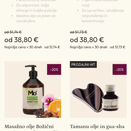
Za odpornost, lažje
vonji
dihanje in boljše počutje
Za sprostitev, izboljšanje
Idealna olja za jesen za
razpoloženja in
vso družino
koncentracijo
od 51,74 €
od 51,73 €
od 38,80 €
od 38,80 €
Najnižja cena v 30 dneh
od 51,74 €
Najnižja cena v 30 dneh
od 51,73 €
PRODAJNI HIT
-20%
-20%
Masažno olje Božični
Tamanu olje in gua-sha