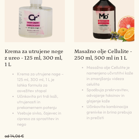
Krema za utrujene noge
Masažno olje Cellulite -
z ureo - 125 ml, 300 ml,
250 ml, 500 ml in 1 L
1 L
Masažno olje Cellulite je
namenjeno učvrstitvi kože
Krema za utrujene noge –
in zmanjšanju videza
125 ml, 300 ml, 1 L je
celulita
lahka formula za
Spodbuja prekrvavitev,
osvežitev stopal
odvajanje toksinov in
Učinkovita pri trdi koži,
glajenje kože
utrujenosti in
Učinkovita kombinacija
prekomernem potenju
grenivke in brina prebuja
Vsebuje sivko, čajevec in
in prečisti
cipreso za sprostitev in
nego
od 14,06 €