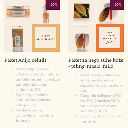
-20%
-20%
Paket Adijo celulit
Paket za nego suhe kože
- piling, maslo, milo
Paket Adijo celulit je
vrhunski paket, ki vsebuje
Paket za nego suhe kože –
anticelulitni gel in prestižni
piling, maslo, milo je
anticelulitni serum,
popolna nega za izsušeno
znižana za 30%
kožo
K paketu je dodano
Z bogatim pilingom (200
DARILO: anticelulitna
ml), 100% maslom (200
obloga alge
ml) in naravnim milom
Idealna izbira za
brez SLS (100 g)
učinkovite anticelulitne
Kožo hitro obnovi, nahrani
tretmaje
in zmehča