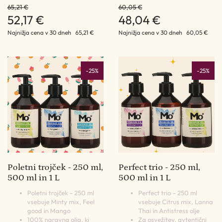
65,21 €
60,05 €
52,17 €
48,04 €
Najnižja cena v 30 dneh
65,21 €
Najnižja cena v 30 dneh
60,05 €
-25%
-25%
Poletni trojček - 250 ml,
Perfect trio - 250 ml,
500 ml in 1 L
500 ml in 1 L
Poletni trojček – 250 ml
Perfect trio – 250 ml
vsebuje Minty mix, Feel
vsebuje Citrus mix, Lanna
good in Mango
Thai in Antistress olje
100% naravna olja, ki
Za osvežitev, avtentični