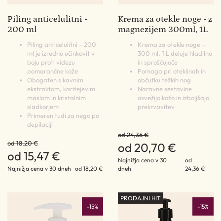
Piling anticelulitni -
Krema za otekle noge - z
200 ml
magnezijem 300ml, 1L
Piling anticelulitni – 200
Krema za otekle noge –
ml je izredno učinkovit v
300 ml, 1 L deluje hladilno
boju proti videzu
in sproščujoče
pomarančne kože
Pomaga pri oteklinah in
Obogaten s kavnim
občutku težkih nog
ekstraktom, karitejevim
Naravne sestavine
maslom in kristalnim
osvežijo kožo in izboljšajo
sladkorjem
prekrvavitev
Primeren tudi za nego po
depilaciji
od 24,36 €
od 18,20 €
od 20,70 €
od 15,47 €
Najnižja cena v 30
od
Najnižja cena v 30 dneh
od 18,20 €
dneh
24,36 €
PRODAJNI HIT
-15%
-15%