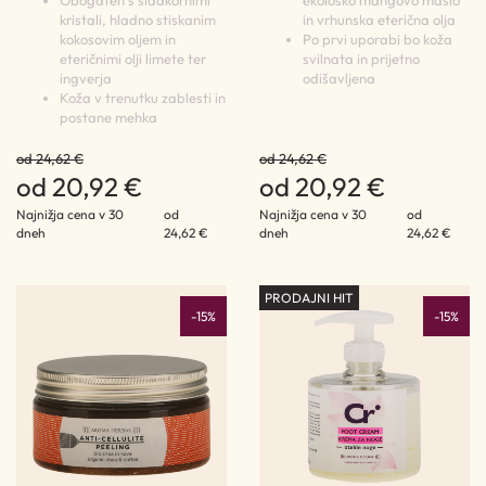
Obogaten s sladkornimi
ekološko mangovo maslo
kristali, hladno stiskanim
in vrhunska eterična olja
kokosovim oljem in
Po prvi uporabi bo koža
eteričnimi olji limete ter
svilnata in prijetno
ingverja
odišavljena
Koža v trenutku zablesti in
postane mehka
od 24,62 €
od 24,62 €
od 20,92 €
od 20,92 €
Najnižja cena v 30
od
Najnižja cena v 30
od
dneh
24,62 €
dneh
24,62 €
PRODAJNI HIT
-15%
-15%