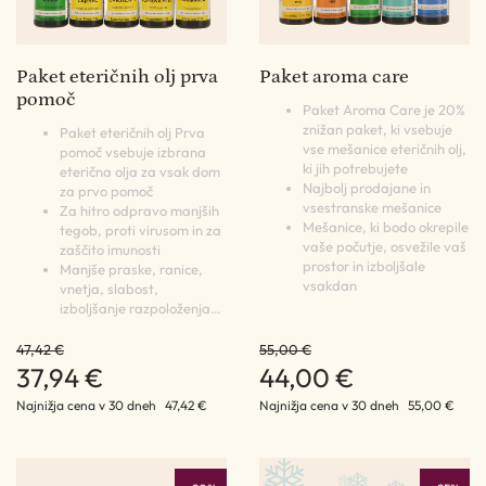
Paket eteričnih olj prva
Paket aroma care
pomoč
Paket Aroma Care je 20%
znižan paket, ki vsebuje
Paket eteričnih olj Prva
vse mešanice eteričnih olj,
pomoč vsebuje izbrana
ki jih potrebujete
eterična olja za vsak dom
Najbolj prodajane in
za prvo pomoč
vsestranske mešanice
Za hitro odpravo manjših
Mešanice, ki bodo okrepile
tegob, proti virusom in za
vaše počutje, osvežile vaš
zaščito imunosti
prostor in izboljšale
Manjše praske, ranice,
vsakdan
vnetja, slabost,
izboljšanje razpoloženja…
47,42 €
55,00 €
37,94 €
44,00 €
Najnižja cena v 30 dneh
47,42 €
Najnižja cena v 30 dneh
55,00 €