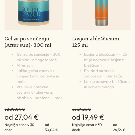
Gel za po sončenju
Losjon z bleščicami -
(After sun)- 300 ml
125 ml
Gel za po sončenju – 300
Losjon z bleščicami – 125
ml hladi in bogato vlaži
ml je negovalni losjon z
After sun
bleščicami
Lahka gelna osnova z
Poudari naravno
vonjem kamilice, sivke in
zagorelost in ten kože
mete
Lahka osnova z bleščicami
Vrhunske naravne
in vonjem manga
sestavine (aloe vera,
bisabolol, pantenol, urea)
od 30,04 €
od 24,36 €
od 27,04 €
od 19,49 €
Najnižja cena v 30
od
Najnižja cena v 30
od
dneh
30,04 €
dneh
24,36 €