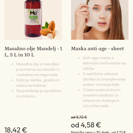
Masažno olje Mandelj - 1
Maska anti-age - sheet
L, 5 L in 10 L
Anti-age maska z
aktivnimi sestavinami na
Masažno olje iz mandljev
robčku
je primerno za masažo in
Z matičnimi celicami
vsakodnevno nego kože.
jabolka za zmanjševanje
Koža je mehka, gladka in
znakov staranja kože
dobro navlažena.
S hialuronsko kislino in
Razpoloženje je sproščeno
ovsenimi sladkorji za
in umirjeno.
intenzivno vlaženje in
učvrstitev kože
od 5,72 €
od 4,58 €
18,42 €
Najnižja cena v 30 dneh
od 5,72 €