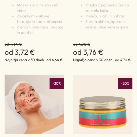
Maska z encimi za svež
Maska z japonsko češnjo
videz
za zrelo kožo
Z učinkom kisikove
Mehča, vlaži in nahrani
terapije in sadnimi encimi
Z ekstraktom japonske
Z encimi ananasa, papaje
češnje, aloe vere in gline
in peptidi
od 4,64 €
od 4,70 €
od 3,72 €
od 3,76 €
Najnižja cena v 30 dneh
od 4,64 €
Najnižja cena v 30 dneh
od 4,70 €
-30%
-20%