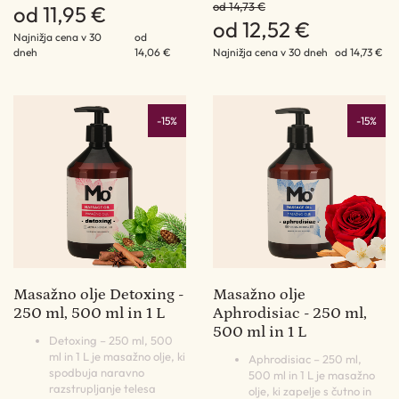
od 14,73 €
od 11,95 €
od 12,52 €
Najnižja cena v 30
od
dneh
14,06 €
Najnižja cena v 30 dneh
od 14,73 €
-15%
-15%
Masažno olje Detoxing -
Masažno olje
250 ml, 500 ml in 1 L
Aphrodisiac - 250 ml,
500 ml in 1 L
Detoxing – 250 ml, 500
ml in 1 L je masažno olje, ki
Aphrodisiac – 250 ml,
spodbuja naravno
500 ml in 1 L je masažno
razstrupljanje telesa
olje, ki zapelje s čutno in