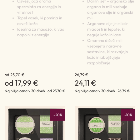
Osvežujoča aroma
Darilni set – organsko olje
sperminta za energijo in
argana in mili vsebuje
vitalnost
arganovo olje in organski
Topel vosek, ki pomirja in
mili
osveži kožo
Arganovo olje je eliksir
Idealna za masažo, ki vas
mladosti in lepote, ki
napolni z energijo
neguje kožo in lase
Omamno dišeči mili
vsebujeta naravne
sestavine, ki razvajajo
kožo in izboljšujejo
razpoloženje
od 25,70 €
26,79 €
od 17,99 €
24,11 €
Najnižja cena v 30 dneh
od 25,70 €
Najnižja cena v 30 dneh
26,79 €
-20%
-10%