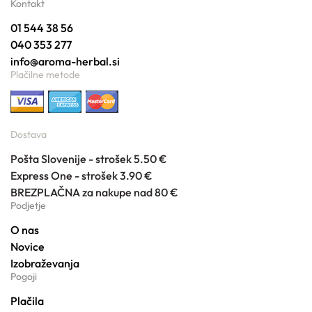
Kontakt
01 544 38 56
040 353 277
info@aroma-herbal.si
Plačilne metode
Dostava
Pošta Slovenije - strošek 5.50 €
Express One - strošek 3.90 €
BREZPLAČNA za nakupe nad 80 €
Podjetje
O nas
Novice
Izobraževanja
Pogoji
Plačila