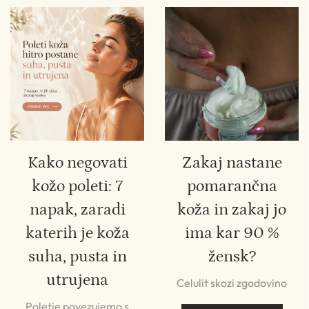
Kako negovati
Zakaj nastane
kožo poleti: 7
pomarančna
napak, zaradi
koža in zakaj jo
katerih je koža
ima kar 90 %
suha, pusta in
žensk?
utrujena
Celulit skozi zgodovino
Poletje povezujemo s