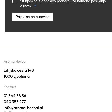
Strinjam se z obdelavo podatkov za namene pošiljanja
»
e-novic
Prijavi se na e-novice
Aroma Herbal
Litijska cesta 148
1000 Ljubljana
Kontakt
01 544 38 56
040 353 277
info@aroma-herbal.si