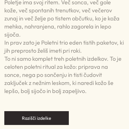
Poletje ima svoj ritem. Več sonca, več gole
kože, več spontanih trenutkov, več večerov
zunaj in več želje po tistem občutku, ko je koža
mehka, nahranjena, rahlo zagorela in lepo
sijoča.
In prav zato je Poletni trio eden tistih paketov, ki
jih preprosto želiš imeti pri roki.
To ni samo komplet treh poletnih izdelkov. To je
celoten poletni ritual za kožo: priprava na
sonce, nega po sončenju in tisti čudovit
zaključek z nežnim leskom, ki naredi kožo še
lepšo, bolj sijočo in bolj zapeljivo.
Razišči izdelke