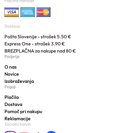
Plačilne metode
Dostava
Pošta Slovenije - strošek 5.50 €
Express One - strošek 3.90 €
BREZPLAČNA za nakupe nad 80 €
Podjetje
O nas
Novice
Izobraževanja
Pogoji
Plačila
Dostava
Pomoč pri nakupu
Reklamacije
Socialni kanali