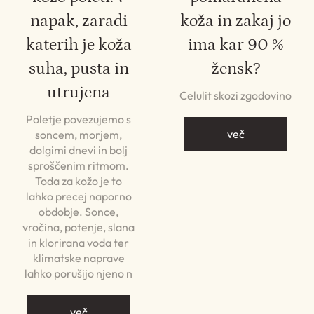
napak, zaradi
koža in zakaj jo
katerih je koža
ima kar 90 %
suha, pusta in
žensk?
utrujena
Celulit skozi zgodovino
Poletje povezujemo s
več
soncem, morjem,
dolgimi dnevi in bolj
sproščenim ritmom.
Toda za kožo je to
lahko precej naporno
obdobje. Sonce,
vročina, potenje, slana
in klorirana voda ter
klimatske naprave
lahko porušijo njeno n
več