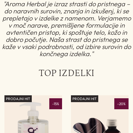
"Aroma Herbal je izraz strasti do pristnega –
do naravnih surovin, znanja in izkušenj, ki se
prepletajo v izdelke z namenom. Verjamemo
v moč narave, premišljene formulacije in
avtentičen pristop, ki spoštuje telo, kožo in
dobro počutje. Naša strast do pristnega se
kaže v vsaki podrobnosti, od izbire surovin do
končnega izdelka."
TOP IZDELKI
PRODAJNI HIT
PRODAJNI HIT
P
%
-15%
-20%