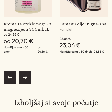
-
Krema za otekle noge - z
Tamanu olje in gua-sha
A
magnezijem 300ml, 1L
p
komplet
od 24,36 €
83
28,83 €
od 20,70 €
6
23,06 €
3 €
Najnižja cena v 30
od
Na
dneh
24,36 €
Najnižja cena v 30 dneh
28,83 €
Izboljšaj si svoje počutje