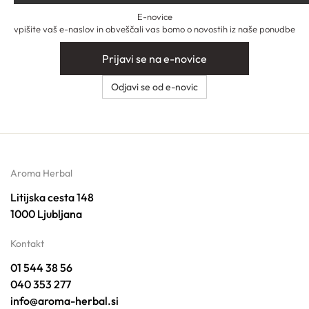
E-novice
vpišite vaš e-naslov in obveščali vas bomo o novostih iz naše ponudbe
Prijavi se na e-novice
Odjavi se od e-novic
Aroma Herbal
Litijska cesta 148
1000 Ljubljana
Kontakt
01 544 38 56
040 353 277
info@aroma-herbal.si