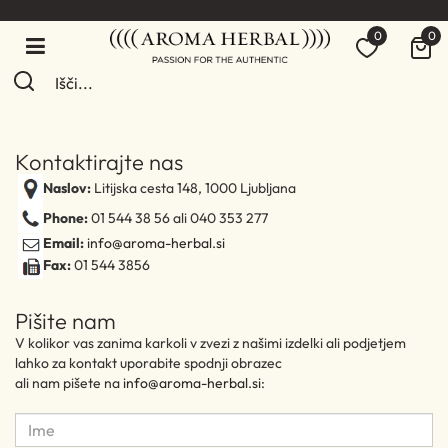
0
0
Kontaktirajte nas
Naslov:
Litijska cesta 148, 1000 Ljubljana
Phone:
01 544 38 56 ali 040 353 277
Email:
info@aroma-herbal.si
Fax:
01 544 3856
Pišite nam
V kolikor vas zanima karkoli v zvezi z našimi izdelki ali podjetjem
lahko za kontakt uporabite spodnji obrazec
ali nam pišete na
info@aroma-herbal.si: