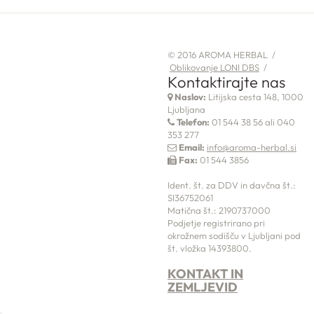
© 2016 AROMA HERBAL /
Oblikovanje LONI DBS
/
Kontaktirajte nas
Naslov:
Litijska cesta 148, 1000
Ljubljana
Telefon:
01 544 38 56 ali 040
353 277
Email:
info@aroma-herbal.si
Fax:
01 544 3856
Ident. št. za DDV in davčna št.:
SI36752061
Matična št.: 2190737000
Podjetje registrirano pri
okrožnem sodišču v Ljubljani pod
št. vložka 14393800.
KONTAKT IN
ZEMLJEVID