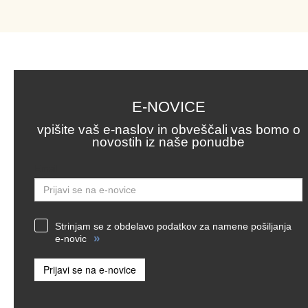
E-NOVICE
vpišite vaš e-naslov in obveščali vas bomo o
novostih iz naše ponudbe
Email
Strinjam se z obdelavo podatkov za namene pošiljanja
»
e-novic
Prijavi se na e-novice