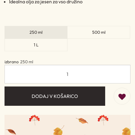
Idealna olja za jesen za vso družino
250 ml
500 ml
1 L
izbrano
250 ml
DODAJ V KOŠARICO