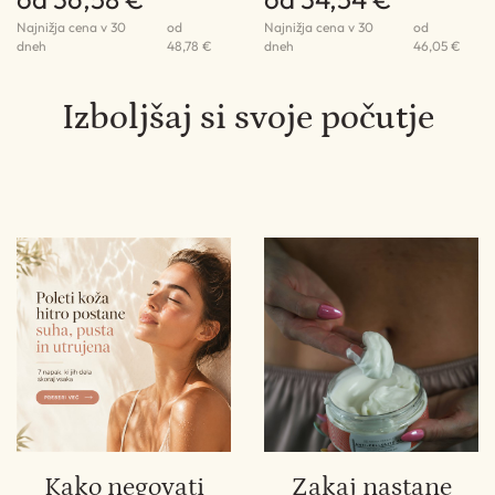
Najnižja cena v 30
od
Najnižja cena v 30
od
dneh
48,78 €
dneh
46,05 €
Izboljšaj si svoje počutje
Kako negovati
Zakaj nastane