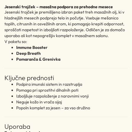
Jesenski trojček – masažna podpora za prehodne mesece​
Jesenski trojček je premišljeno izbran paket treh masažnih olj, ki v
hladnejših mesecih podprejo telo in počutje. Vsebuje mešanico
toplih, citrusnih in osvežilnih arom, ki pomagajo krepiti odpornost,
sproščati napetost in izboljšati razpoloženje. Odličen je za domačo
uporabo ali kot nepogrešljiv komplet v masažnem salonu.
V paketu so:
Immune Booster
Deep Breath
Pomaranča & Grenivka
Ključne prednosti
Podpira imunski sistem in razstruplja
Pomaga pri sprostitvi dihalnih poti
Izboljšuje razpoloženje z naravnimi vonji
Neguje kožo in vrača sijaj
Popoln komplet za jesen – za vso družino
Uporaba