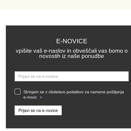
E-NOVICE
vpišite vaš e-naslov in obveščali vas bomo o
novostih iz naše ponudbe
Email
Strinjam se z obdelavo podatkov za namene pošiljanja
»
e-novic
Prijavi se na e-novice