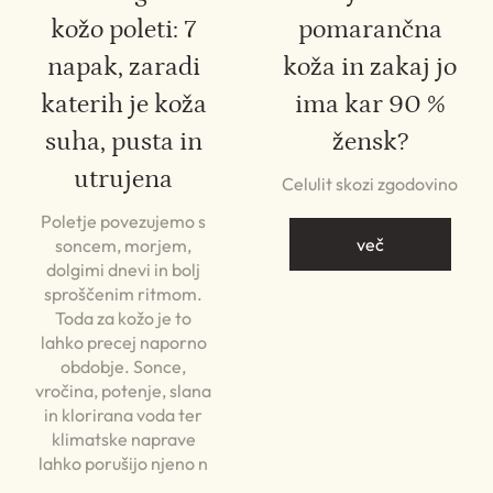
kožo poleti: 7
pomarančna
napak, zaradi
koža in zakaj jo
katerih je koža
ima kar 90 %
suha, pusta in
žensk?
utrujena
Celulit skozi zgodovino
Poletje povezujemo s
več
soncem, morjem,
dolgimi dnevi in bolj
sproščenim ritmom.
Toda za kožo je to
lahko precej naporno
obdobje. Sonce,
vročina, potenje, slana
in klorirana voda ter
klimatske naprave
lahko porušijo njeno n