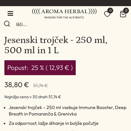
0
0
Jesenski trojček - 250 ml,
500 ml in 1 L
Popust:
25 % ( 12,93 € )
38,80 €
51,74 €
Najnižja cena v 30 dneh
51,74 €
Jesenski trojček – 250 ml vsebuje Immune Booster, Deep
Breath in Pomaranča & Grenivka
Za odpornost, lažje dihanje in boljše počutje