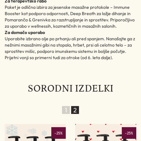
Za terapevtsko rabo
Paket je odlična izbira za jesenske masažne protokole – Immune
Booster kot podpora odpornosti, Deep Breath za lažje dihanje in
Pomaranča & Grenivka za razstrupljanje in sprostitev. Priporočljivo
za uporabo v wellnessih, kozmetičnih in masažnih salonih.
Za domačo uporabo
Uporabite izbrano olje po prhanju ali pred spanjem. Nanašajte ga z
nežnimi masažnimi gibi na stopala, hrbet, prsi ali celotno telo – za
sprostitev mišic, podporo imunskemu sistemu in boljše počutje.
Prijetni vonji so primerni tudi za otroke (od 6. leta dalje).
SORODNI IZDELKI
1
2
%
-25%
-25%