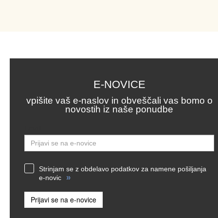
E-NOVICE
vpišite vaš e-naslov in obveščali vas bomo o
novostih iz naše ponudbe
Email
Strinjam se z obdelavo podatkov za namene pošiljanja
»
e-novic
Prijavi se na e-novice