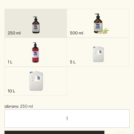
250 ml
500 ml
1 L
5 L
10 L
izbrano
250 ml