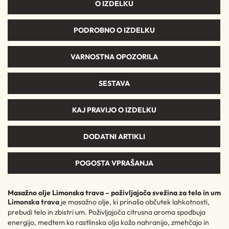
O IZDELKU
PODROBNO O IZDELKU
VARNOSTNA OPOZORILA
SESTAVA
KAJ PRAVIJO O IZDELKU
DODATNI ARTIKLI
POGOSTA VPRAŠANJA
Masažno olje Limonska trava – poživljajoča svežina za telo in um
Limonska trava
je masažno olje, ki prinaša občutek lahkotnosti,
prebudi telo in zbistri um. Poživljajoča citrusna aroma spodbuja
energijo, medtem ko rastlinska olja kožo nahranijo, zmehčajo in