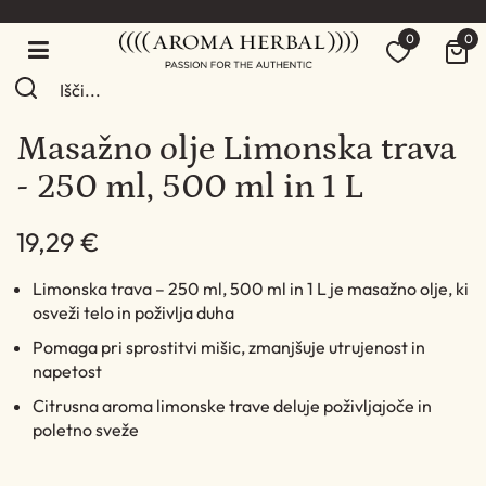
0
0
Masažno olje Limonska trava
- 250 ml, 500 ml in 1 L
19,29 €
Limonska trava – 250 ml, 500 ml in 1 L je masažno olje, ki
osveži telo in poživlja duha
Pomaga pri sprostitvi mišic, zmanjšuje utrujenost in
napetost
Citrusna aroma limonske trave deluje poživljajoče in
poletno sveže