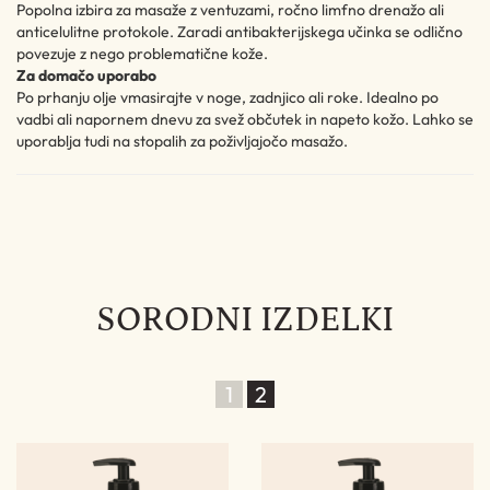
Popolna izbira za masaže z ventuzami, ročno limfno drenažo ali
anticelulitne protokole. Zaradi antibakterijskega učinka se odlično
povezuje z nego problematične kože.
Za domačo uporabo
Po prhanju olje vmasirajte v noge, zadnjico ali roke. Idealno po
vadbi ali napornem dnevu za svež občutek in napeto kožo. Lahko se
uporablja tudi na stopalih za poživljajočo masažo.
SORODNI IZDELKI
1
2
%