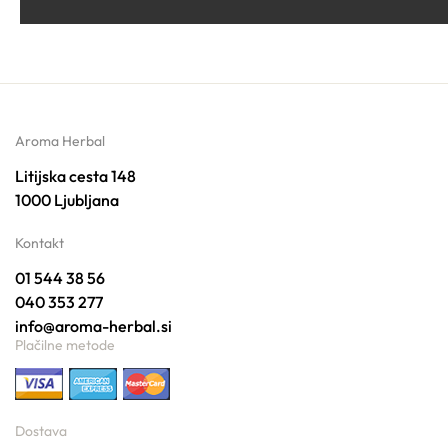
Aroma Herbal
Litijska cesta 148
1000 Ljubljana
Kontakt
01 544 38 56
040 353 277
info@aroma-herbal.si
Plačilne metode
Dostava