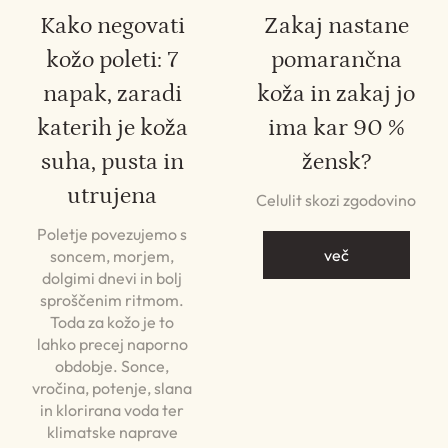
Kako negovati
Zakaj nastane
kožo poleti: 7
pomarančna
napak, zaradi
koža in zakaj jo
katerih je koža
ima kar 90 %
suha, pusta in
žensk?
utrujena
Celulit skozi zgodovino
Poletje povezujemo s
več
soncem, morjem,
dolgimi dnevi in bolj
sproščenim ritmom.
Toda za kožo je to
lahko precej naporno
obdobje. Sonce,
vročina, potenje, slana
in klorirana voda ter
klimatske naprave