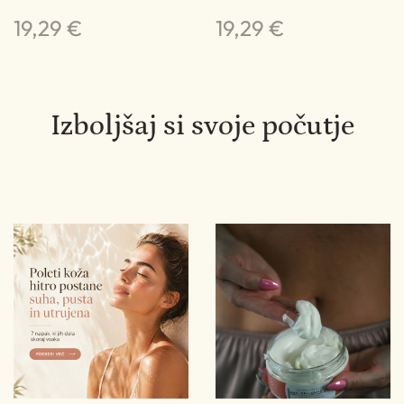
19,29 €
19,29 €
1
2 €
Izboljšaj si svoje počutje