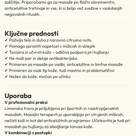
zaščitijo. Priporočamo ga za masaže po fizični obremenitvi,
anticelulitne tretmaje in vse, ki si želijo več svežine v vsakdanjih
negovalnih ritualih.
Ključne prednosti
✔ Poživlja telo in duha z naravno citrusno noto
✔ Pomaga sprostiti napetost v mišicah in sklepih
✔ Tonizira in učvrsti kožo – odlična podpora pri hujšanju
✔ Ne maši por in deluje antibakterijsko
✔ Primeren za masaže po vadbi, anticelulitne in limfne masaže
✔ Primeren za vsak tip kože, tudi mastno in problematično
✔ Nežen do kože, močan po učinku
Uporaba
V profesionalni praksi
Limonska trava je priljubljena pri športnih in razstrupljevalnih
masažah. Masažni terapevti jo uporabljajo pri utrujenih mišicah,
nečisti koži in kot del anticelulitnih programov. Učinkovita je tudi pri
masažah po hujšanju za izboljšanje tonusa kože.
V kombinaciji s postopki