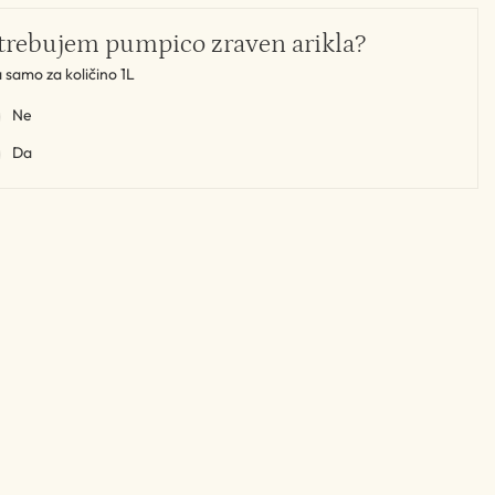
trebujem pumpico zraven arikla?
a samo za količino 1L
Ne
Da