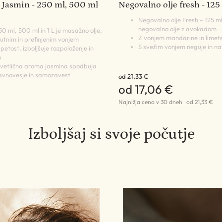
 Jasmin - 250 ml, 500 ml
Negovalno olje fresh - 125
Negovalno olje Fresh – 125 m
negovalno olje z avokadom
0 ml, 500 ml in 1 L je masažno olje,
Z vonjem mandarine in limet
čutnim in prefinjenim vonjem
S svežim vonjem neguje in na
etost, izboljšuje razpoloženje in
m
cvetlična aroma jasmina spodbuja
avnovesje in samozavest
od 21,33 €
od 17,06 €
Najnižja cena v 30 dneh
od 21,33 €
Izboljšaj si svoje počutje