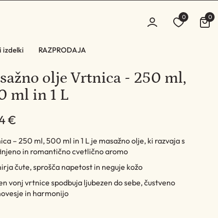
0
0
 izdelki
RAZPRODAJA
ažno olje Vrtnica - 250 ml,
 ml in 1 L
4 €
ica – 250 ml, 500 ml in 1 L je masažno olje, ki razvaja s
injeno in romantično cvetlično aromo
rja čute, sprošča napetost in neguje kožo
n vonj vrtnice spodbuja ljubezen do sebe, čustveno
novesje in harmonijo