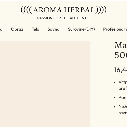
a
Obraz
Telo
Savna
Surovine (DIY)
Profesionalni
Mas
500
16,4
Vrtn
pref
Pomi
Neže
rav