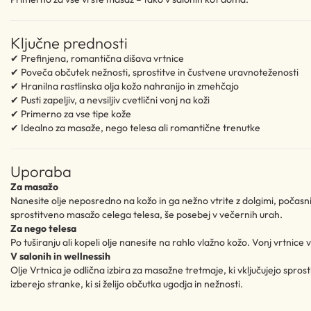
Ključne prednosti
✔ Prefinjena, romantična dišava vrtnice
✔ Poveča občutek nežnosti, sprostitve in čustvene uravnoteženosti
✔ Hranilna rastlinska olja kožo nahranijo in zmehčajo
✔ Pusti zapeljiv, a nevsiljiv cvetlični vonj na koži
✔ Primerno za vse tipe kože
✔ Idealno za masaže, nego telesa ali romantične trenutke
Uporaba
Za masažo
Nanesite olje neposredno na kožo in ga nežno vtrite z dolgimi, počasni
sprostitveno masažo celega telesa, še posebej v večernih urah.
Za nego telesa
Po tuširanju ali kopeli olje nanesite na rahlo vlažno kožo. Vonj vrtnice
V salonih in wellnessih
Olje Vrtnica je odlična izbira za masažne tretmaje, ki vključujejo spro
izberejo stranke, ki si želijo občutka ugodja in nežnosti.