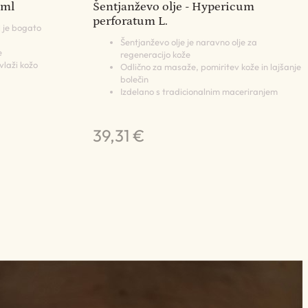
 ml
Šentjanževo olje - Hypericum
perforatum L.
l je bogato
Šentjanževo olje je naravno olje za
e
regeneracijo kože
vlaži kožo
Odlično za masaže, pomiritev kože in lajšanje
bolečin
Izdelano s tradicionalnim maceriranjem
39,31 €