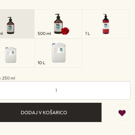
ml
500 ml
1 L
10 L
o
250 ml
DODAJ V KOŠARICO