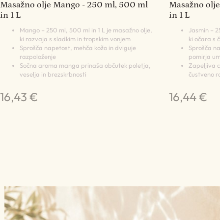
Masažno olje Mango - 250 ml, 500 ml
Masažno olje
in 1 L
in 1 L
Mango – 250 ml, 500 ml in 1 L je masažno olje,
Jasmin – 25
ki razvaja s sladkim in tropskim vonjem
ki očara s 
Sprošča napetost, mehča kožo in dviguje
Sprošča nap
razpoloženje
pomirja u
Sočna aroma manga prinaša občutek poletja,
Zapeljiva 
veselja in brezskrbnosti
čustveno r
16,43 €
16,44 €