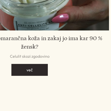
omarančna koža in zakaj jo ima kar 90 %
žensk?
Celulit skozi zgodovino
več