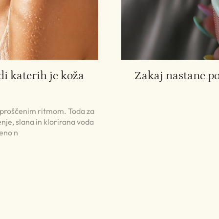
di katerih je koža
Zakaj nastane p
 sproščenim ritmom. Toda za
nje, slana in klorirana voda
jeno n