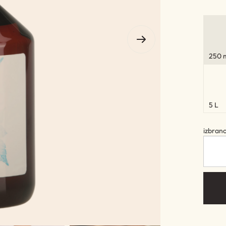
250 
5 L
izbran