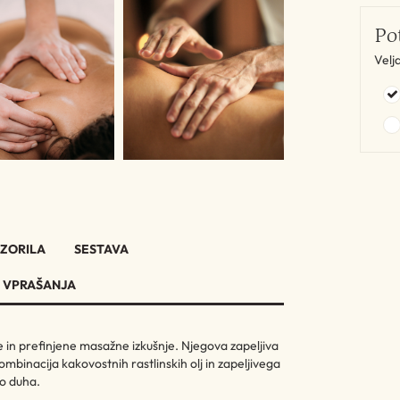
Po
Velj
ZORILA
SESTAVA
 VPRAŠANJA
ne in prefinjene masažne izkušnje. Njegova zapeljiva
mbinacija kakovostnih rastlinskih olj in zapeljivega
jo duha.