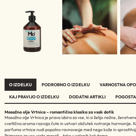
O IZDELKU
PODROBNO O IZDELKU
VARNOSTNA OPO
KAJ PRAVIJO O IZDELKU
DODATNI ARTIKLI
POGOSTA
Masažno olje Vrtnica – romantična klasika za vsak dotik
Masažno olje Vrtnica je prava izbira za vse, ki si želijo nežne, ženstve
cvetlična aroma razvaja čute in ustvari občutek notranje harmonije. Ko
parfuma vrtnice nudi popolno ravnovesje med nego kože in sprostitvi
Primerno za vse vrste masaž – tako v salonih kot doma.