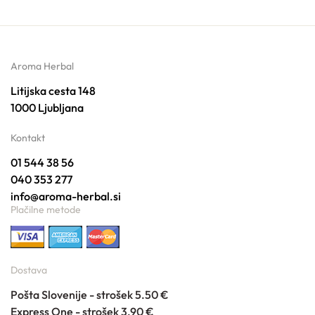
Aroma Herbal
Litijska cesta 148
1000 Ljubljana
Kontakt
01 544 38 56
040 353 277
info@aroma-herbal.si
Plačilne metode
Dostava
Pošta Slovenije - strošek 5.50 €
Express One - strošek 3.90 €