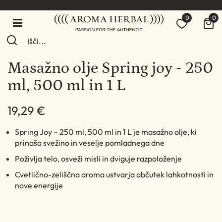
0
0
Masažno olje Spring joy - 250
ml, 500 ml in 1 L
19,29 €
Spring Joy – 250 ml, 500 ml in 1 L je masažno olje, ki
prinaša svežino in veselje pomladnega dne
Poživlja telo, osveži misli in dviguje razpoloženje
Cvetlično-zeliščna aroma ustvarja občutek lahkotnosti in
nove energije