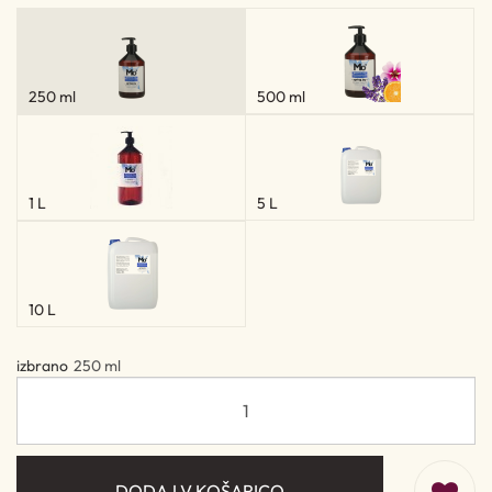
250 ml
500 ml
1 L
5 L
10 L
izbrano
250 ml
DODAJ V KOŠARICO