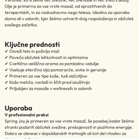
trenutke, ko si želite več svežine, več svetlobe in več stika s seboj.
Olje je primerno za vse vrste masaž, od sprostitvenih do
terapevtskih, in za vsakodnevno nego telesa. Idealno za uporabo
doma ali v salonih, kjer želimo ustvariti dvig razpoloženja in občutek
svežega začetka.
Ključne prednosti
✔ Osveži telo in poživlja misli
✔ Poveča občutek lahkotnosti in optimizma
✔ Cvetlično-zeliščna aroma za pomladno vzdušje
✔ Vsebuje eterična olja pomaranče, sivke in geranije
✔ Primeren za vse tipe kože, tudi občutljivo
✔ Kožo mehča, navlaži in ščiti pred izsušitvijo
✔ Priljubljen za masaže v wellnessih in salonih
Uporaba
V profesionalni praksi
Spring Joy je primeren za vse vrste masaž, še posebej kadar želimo
stranki podariti občutek svežine, prebujenosti in pozitivne energije.
Dobro se obnese v dopoldanskih tretmajih ali kot del ritualov za