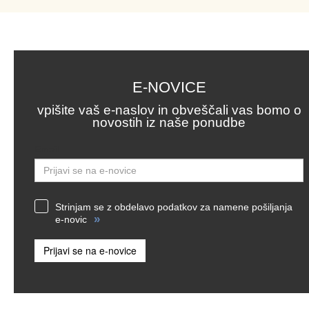
E-NOVICE
vpišite vaš e-naslov in obveščali vas bomo o
novostih iz naše ponudbe
Email
Strinjam se z obdelavo podatkov za namene pošiljanja
»
e-novic
Prijavi se na e-novice