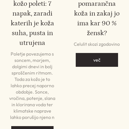
kožo poleti: 7
pomarančna
napak, zaradi
koža in zakaj jo
katerih je koža
ima kar 90 %
suha, pusta in
žensk?
utrujena
Celulit skozi zgodovino
Poletje povezujemo s
več
soncem, morjem,
dolgimi dnevi in bolj
sproščenim ritmom.
Toda za kožo je to
lahko precej naporno
obdobje. Sonce,
vročina, potenje, slana
in klorirana voda ter
klimatske naprave
lahko porušijo njeno n