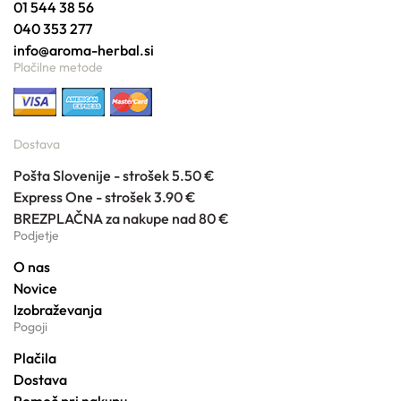
01 544 38 56
040 353 277
info@aroma-herbal.si
Plačilne metode
Dostava
Pošta Slovenije - strošek 5.50 €
Express One - strošek 3.90 €
BREZPLAČNA za nakupe nad 80 €
Podjetje
O nas
Novice
Izobraževanja
Pogoji
Plačila
Dostava