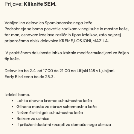
Prijave:
Kliknite
SEM
.
Vabljeni na delavnico Spomladanska nega kože!
Podrobneje se bomo posvetile razlikam v negi suhe in mastne kože,
ter manj osnovam izdelave različnih tipov izdelkov, zato najprej
priporočamo obisk delavnice KREME,LOSJONI,MAZILA.
V praktičnem delu boste lahko izbirale med formulacijami za željen
tip kože.
Delavnica bo 2.4. od 17.00 do 21.00 na Litijski 148 v Ljubljani.
Early Bird cena bo do 25.3.
Izdelali bomo.
Lahka dnevna krema: suha/mastna koža
Glinena maska za obraz: suha/mastna koža
Nežen čistilni gel: suha/mastna koža
Balzam za ustnice
!! priloženi dodatni recepti za domačo nego obraza