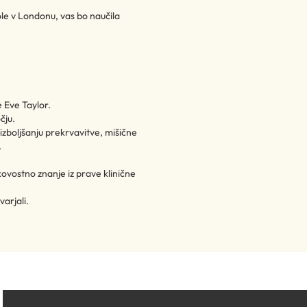
le v Londonu, vas bo naučila
e Eve Taylor.
čju.
 izboljšanju prekrvavitve, mišične
​
kovostno znanje iz prave klinične
arjali.