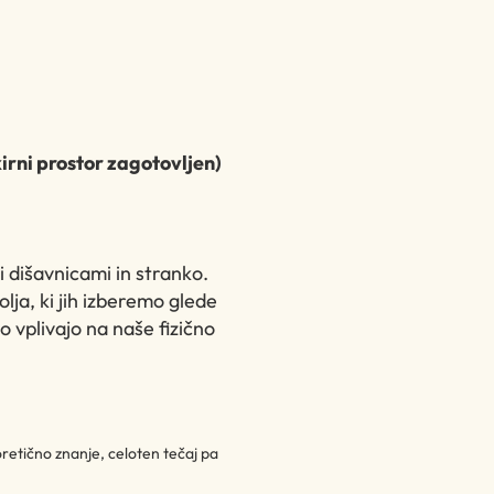
irni prostor zagotovljen)
i dišavnicami in stranko.
lja, ki jih izberemo glede
o vplivajo na naše fizično
retično znanje, celoten tečaj pa