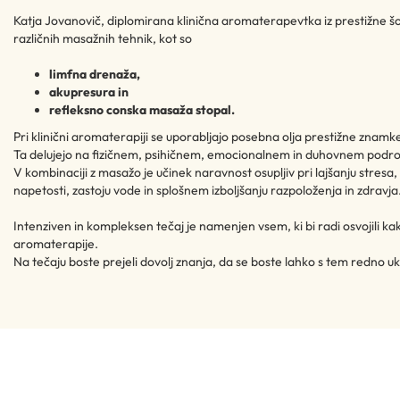
Katja Jovanovič, diplomirana klinična aromaterapevtka iz prestižne šo
različnih masažnih tehnik, kot so
limfna drenaža,
akupresura in
refleksno conska masaža stopal.
Pri klinični aromaterapiji se uporabljajo posebna olja prestižne znamk
Ta delujejo na fizičnem, psihičnem, emocionalnem in duhovnem podro
V kombinaciji z masažo je učinek naravnost osupljiv pri lajšanju stresa,
napetosti, zastoju vode in splošnem izboljšanju razpoloženja in zdravja.
Intenziven in kompleksen tečaj je namenjen vsem, ki bi radi osvojili ka
aromaterapije.
Na tečaju boste prejeli dovolj znanja, da se boste lahko s tem redno ukv