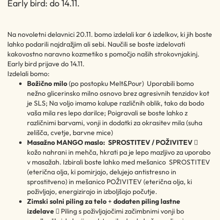
Early bird: do 14.11.
Na novoletni delavnici 20.11. bomo izdelali kar 6 izdelkov, ki jih boste
lahko podarili najdražjim ali sebi. Naučili se boste izdelovati
kakovostno naravno kozmetiko s pomočjo naših strokovnjakinj.
Early bird prijave do 14.11.
Izdelali bomo:
Božično milo
(po postopku Melt&Pour) Uporabili bomo
nežno glicerinsko milno osnovo brez agresivnih tenzidov kot
je SLS; Na voljo imamo kalupe različnih oblik, tako da bodo
vaša mila res lepo darilce; Poigravali se boste lahko z
različnimi barvami, vonji in dodatki za okrasitev mila (suha
zelišča, cvetje, barvne mice)
Masažno MANGO maslo: SPROSTITEV / POŽIVITEV

kožo nahrani in mehča, hkrati pa je lepo mazljivo za uporabo
v masažah. Izbirali boste lahko med mešanico SPROSTITEV
(eterična olja, ki pomirjajo, delujejo antistresno in
sprostitveno) in mešanico POŽIVITEV (eterična olja, ki
poživljajo, energizirajo in izboljšajo počutje.
Zimski solni piling za telo
+
dodaten piling lastne
izdelave
 Piling s poživljajočimi začimbnimi vonji bo