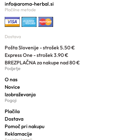
info@aroma-herbal.si
Plačilne metode
Dostava
Pošta Slovenije - strošek 5.50 €
Express One - strošek 3.90 €
BREZPLAČNA za nakupe nad 80 €
Podjetje
O nas
Novice
Izobraževanja
Pogoji
Plačila
Dostava
Pomoč pri nakupu
Reklamacije
Socialni kanali