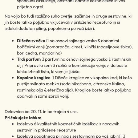
spodbudil cirkulacijo, odstranil odmrle kožne celice in vas
prijetno ogrel.
Na voljo bo tudi različno suho cvetje, začimbe in druge sestavine, ki
jih boste lahko poljubno vključevali v priloženo recepturo in si
izdelali dodaten piling, popolnoma po vaši izbiri.
Dišeča svečka

na osnovi sojinega voska & dodanimi
božičnimi vonji (pomaranča, cimet, klinčki (nageljnove žbice),
bor, cedra, mandarina)
Trdi parfum

parfum na osnovi sojinega voska & rastlinskih
olj ; Pripravila sem 3 različne kombinacije vonjev, da boste
lahko izbrali tisto, ki vam je ljubša
Kopalne kroglice

Dišeče kroglice za v kopalno kad, ki kožo
pustijo svilnato mehko (soda bikarbona, citronska kislina,
rastlinska olja & eterična olja). Kroglice boste lahko poljubno
obarvali in sami izbrali vonj.
Delavnica bo 20. 11. in bo trajala 4 ure.
Pričakujete lahko:
Izdelavo 6 kvalitetnih kozmetičnih izdelkov iz naravnih
sestavin in priložene recepture
Izdelava dodatnega pilinga s sestavinami po vaši izbiri!! 