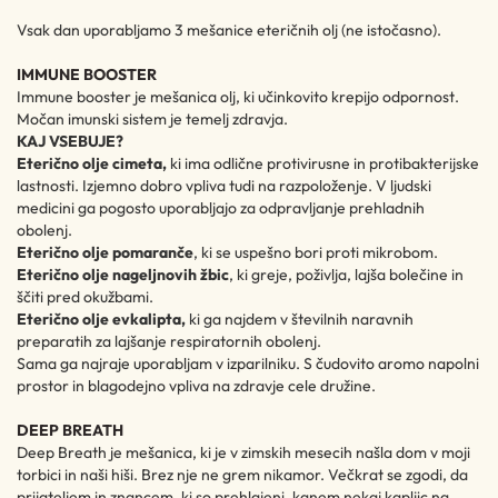
Vsak dan uporabljamo 3 mešanice eteričnih olj (ne istočasno).
IMMUNE BOOSTER
Immune booster je mešanica olj, ki učinkovito krepijo odpornost.
Močan imunski sistem je temelj zdravja.
KAJ VSEBUJE?
Eterično olje cimeta,
ki ima odlične protivirusne in protibakterijske
lastnosti. Izjemno dobro vpliva tudi na razpoloženje. V ljudski
medicini ga pogosto uporabljajo za odpravljanje prehladnih
obolenj.
Eterično olje pomaranče
, ki se uspešno bori proti mikrobom.
Eterično olje nageljnovih žbic
, ki greje, poživlja, lajša bolečine in
ščiti pred okužbami.
Eterično olje evkalipta,
ki ga najdem v številnih naravnih
preparatih za lajšanje respiratornih obolenj.
Sama ga najraje uporabljam v izparilniku. S čudovito aromo napolni
prostor in blagodejno vpliva na zdravje cele družine.
DEEP BREATH
Deep Breath je mešanica, ki je v zimskih mesecih našla dom v moji
torbici in naši hiši. Brez nje ne grem nikamor. Večkrat se zgodi, da
prijateljem in znancem, ki so prehlajeni, kanem nekaj kapljic na