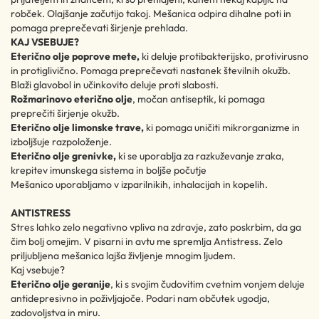
robček. Olajšanje začutijo takoj. Mešanica odpira dihalne poti in
pomaga preprečevati širjenje prehlada.
KAJ VSEBUJE?
Eterično olje poprove mete,
ki deluje protibakterijsko, protivirusno
in protiglivično. Pomaga preprečevati nastanek številnih okužb.
Blaži glavobol in učinkovito deluje proti slabosti.
Rožmarinovo eterično olje
, močan antiseptik, ki pomaga
preprečiti širjenje okužb.
Eterično olje limonske trave,
ki pomaga uničiti mikrorganizme in
izboljšuje razpoloženje.
Eterično olje grenivke,
ki se uporablja za razkuževanje zraka,
krepitev imunskega sistema in boljše počutje
Mešanico uporabljamo v izparilnikih, inhalacijah in kopelih.
ANTISTRESS
Stres lahko zelo negativno vpliva na zdravje, zato poskrbim, da ga
čim bolj omejim. V pisarni in avtu me spremlja Antistress. Zelo
priljubljena mešanica lajša življenje mnogim ljudem.
Kaj vsebuje?
Eterično olje geranije
, ki s svojim čudovitim cvetnim vonjem deluje
antidepresivno in poživljajoče. Podari nam občutek ugodja,
zadovoljstva in miru.