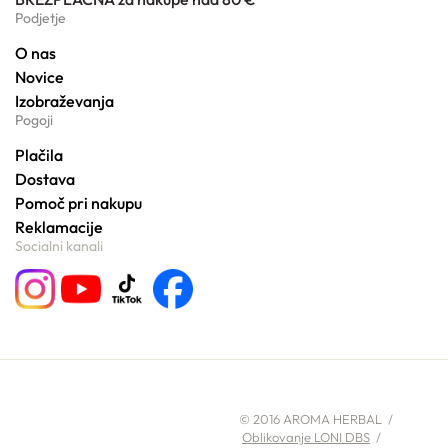
Podjetje
O nas
Novice
Izobraževanja
Pogoji
Plačila
Dostava
Pomoč pri nakupu
Reklamacije
Socialni kanali
© 2016 AROMA HERBAL /
Oblikovanje LONI DBS
/