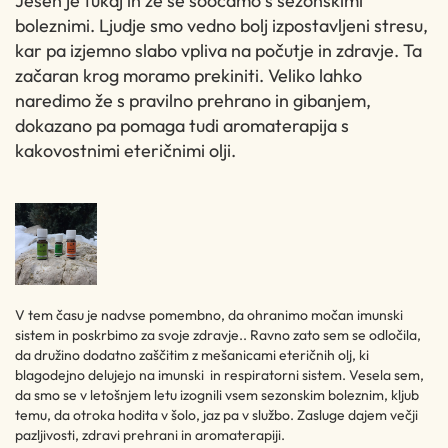
Jesen je tukaj in že se soočamo s sezonskimi
boleznimi. Ljudje smo vedno bolj izpostavljeni stresu,
kar pa izjemno slabo vpliva na počutje in zdravje. Ta
začaran krog moramo prekiniti. Veliko lahko
naredimo že s pravilno prehrano in gibanjem,
dokazano pa pomaga tudi aromaterapija s
kakovostnimi eteričnimi olji.
V tem času je nadvse pomembno, da ohranimo močan imunski
sistem in poskrbimo za svoje zdravje.. Ravno zato sem se odločila,
da družino dodatno zaščitim z mešanicami eteričnih olj, ki
blagodejno delujejo na imunski in respiratorni sistem. Vesela sem,
da smo se v letošnjem letu izognili vsem sezonskim boleznim, kljub
temu, da otroka hodita v šolo, jaz pa v službo. Zasluge dajem večji
pazljivosti, zdravi prehrani in aromaterapiji.