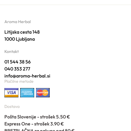
Aroma Herbal
Litijska cesta 148
1000 Ljubljana
Kontakt
01 544 38 56
040 353 277
info@aroma-herbal.si
Plačilne metode
Dostava
Pošta Slovenije - strošek 5.50 €
Express One - strošek 3.90 €
BREZPLAČNA za nakupe nad 80 €