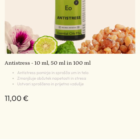
Antistress - 10 ml, 50 ml in 100 ml
Antistress pomirja in sprošča um in telo
Zmanjšuje občutek napetosti in stresa
Ustvari sproščeno in prijetno vzdušje
11,00 €