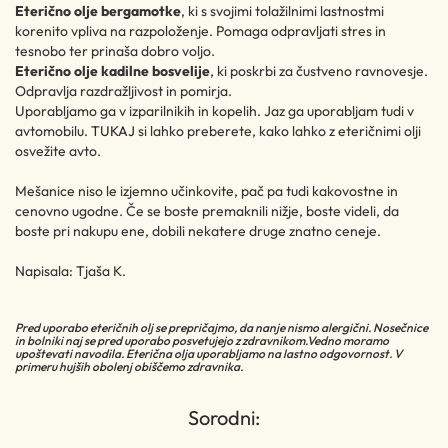
Eterično olje bergamotke
, ki s svojimi tolažilnimi lastnostmi
korenito vpliva na razpoloženje. Pomaga odpravljati stres in
tesnobo ter prinaša dobro voljo.
Eterično olje kadilne bosvelije
, ki poskrbi za čustveno ravnovesje.
Odpravlja razdražljivost in pomirja.
Uporabljamo ga v izparilnikih in kopelih. Jaz ga uporabljam tudi v
avtomobilu.
TUKAJ
si lahko preberete, kako lahko z eteričnimi olji
osvežite avto.
Mešanice niso le izjemno učinkovite, pač pa tudi kakovostne in
cenovno ugodne. Če se boste premaknili nižje, boste videli, da
boste pri nakupu ene, dobili nekatere druge znatno ceneje.
Napisala: Tjaša K.
Pred uporabo eteričnih olj se prepričajmo, da nanje nismo alergični. Nosečnice
in bolniki naj se pred uporabo posvetujejo z zdravnikom.Vedno moramo
upoštevati navodila. Eterična olja uporabljamo na lastno odgovornost. V
primeru hujših obolenj obiščemo zdravnika.
Sorodni: