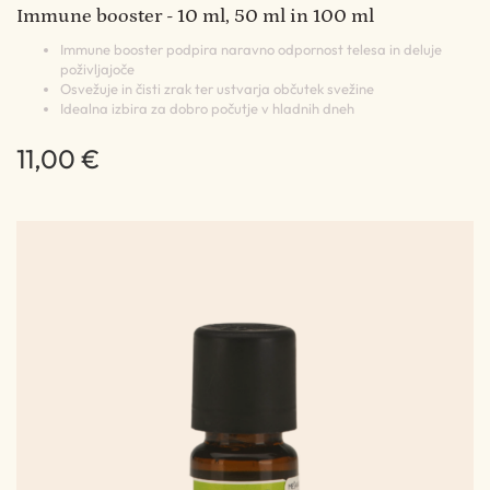
Immune booster - 10 ml, 50 ml in 100 ml
Immune booster podpira naravno odpornost telesa in deluje
poživljajoče
Osvežuje in čisti zrak ter ustvarja občutek svežine
Idealna izbira za dobro počutje v hladnih dneh
11,00 €