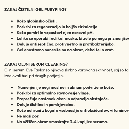
ZAKAJ ČISTILNI GEL PURYFING?
Kožo globinsko očisti.
Poskrbi za regeneracijo in boljšo cirkulacijo.
Kožo pomiri in vzpostavi njen naravni pH.
Lahko se uporabi tudi kot maska, ki zelo pomaga pr zmanjše
Deluje antiseptično, protivnetno in protibakterijsko.
Gel enostavno nanesite na na obraz, dekolte in vrat.
ZAKAJ OLJNI SERUM CLEARING?
Oljni serumi Eve Taylor so njihova skrbno varovana skrivnost, saj so tako
izdelovali tudi pri drugih podjetjih.
Namenjen je negi mastne in aknam podvržene kože.
Poskrbi za optimalno ravnovesje vlage.
Preprečuje nastanek aken in odpravlja obstoječe.
Deluje čistilno in pomirjevalno.
Kožo nahrani z bogato vsebnostjo antioksidantov, vitaminov 
Ne maši por.
Na očiščen obraz vmasirajte 3-4 kapljice seruma.