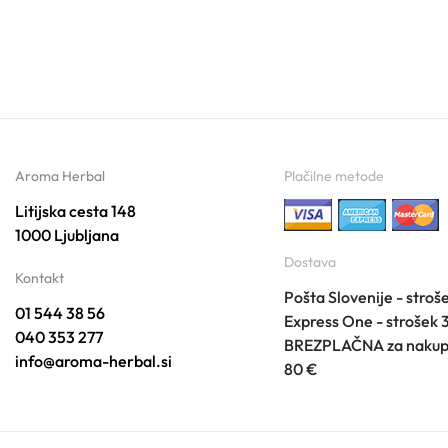
Aroma Herbal
Plačilne metode
Litijska cesta 148
1000 Ljubljana
Dostava
Kontakt
Pošta Slovenije - stroš
01 544 38 56
Express One - strošek 
040 353 277
BREZPLAČNA za nakup
info@aroma-herbal.si
80 €