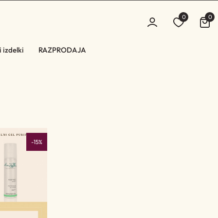
0
0
 izdelki
RAZPRODAJA
-15%