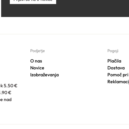
Podjetje
Pogoji
O nas
Plačila
Novice
Dostava
Izobraževanja
Pomoč pri
Reklamaci
ek 5.50 €
3.90 €
e nad