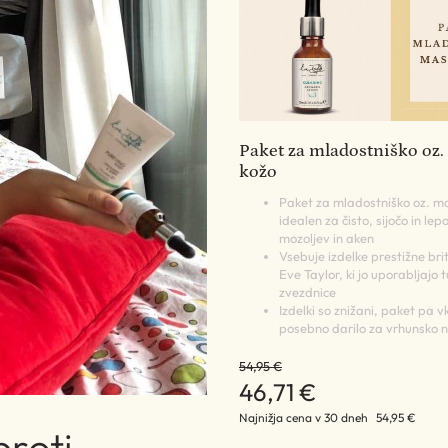
Paket za mladostniško oz
kožo
Paket za mladostniško oz. ma
idealen za čisto, sijočo in lep
mozoljev in aken
Vsebuje izdelke prestižne br
Eve Taylor, ki jo uporabljajo 
zvezdnice
Izdelki so znižani, paket pa vk
posebno darilo za vrhunsko 
54,95 €
46,71 €
Najnižja cena v 30 dneh
54,95 €
proti