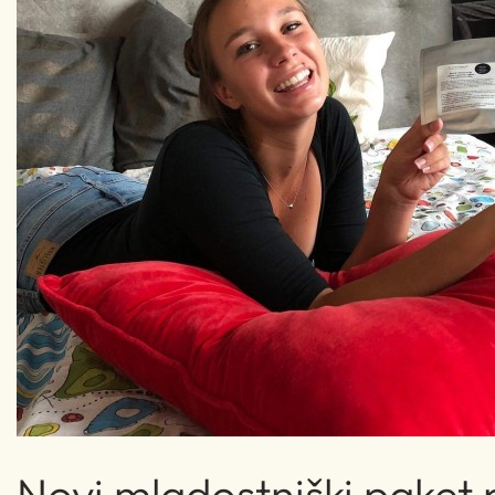
Novi mladostniški paket 