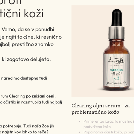
ični koži
. Vemo, da se v ponudbi
je najti takšne, ki resnično
najbolj prestižno znamko
, ki zagotovo delujeta.
jo naredimo
dostopno tudi
 serum Clearing
po znižani ceni.
očistila in razstrupila tudi najbolj
Clearing oljni serum - za
problematično kožo
Primeren za izrazito mastno
oža potrebuje. Tudi naša Zoe jih
podvrženo kožo
ko najstnikov lahko to reče?
Popolnoma očisti kožo, jo pom