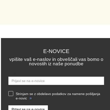
E-NOVICE
vpišite vaš e-naslov in obveščali vas bomo o
novostih iz naše ponudbe
Email
Strinjam se z obdelavo podatkov za namene pošiljanja
»
e-novic
Prijavi se na e-novice