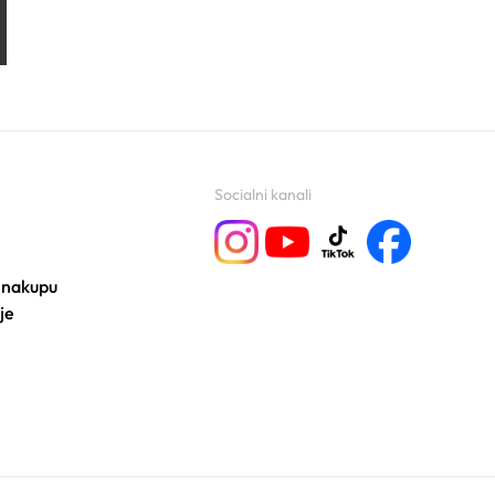
Socialni kanali
 nakupu
je