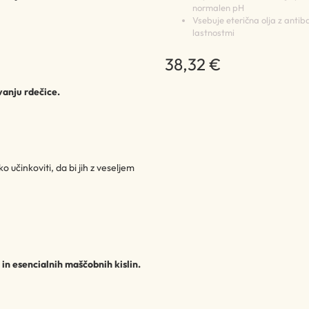
normalen pH
Vsebuje eterična olja z antiba
lastnostmi
38,32 €
vanju rdečice.
 učinkoviti, da bi jih z veseljem
in esencialnih maščobnih kislin.