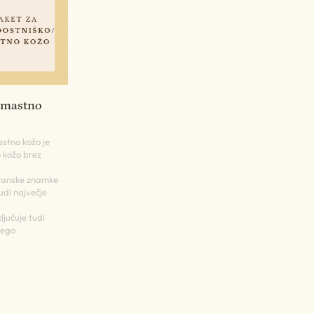
. mastno
stno kožo je
o kožo brez
itanske znamke
tudi največje
ljučuje tudi
nego