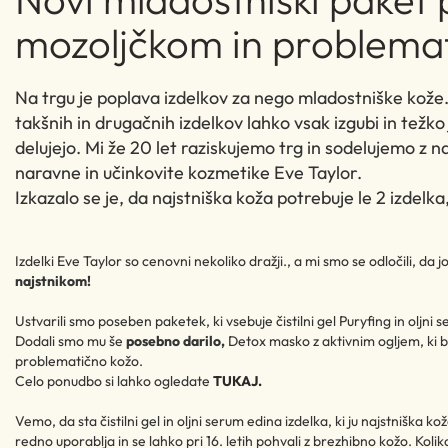
mozoljčkom in problemat
Na trgu je poplava izdelkov za nego mladostniške kože
takšnih in drugačnih izdelkov lahko vsak izgubi in težko 
delujejo. Mi že 20 let raziskujemo trg in sodelujemo z 
naravne in učinkovite kozmetike Eve Taylor.
Izkazalo se je, da najstniška koža potrebuje le 2 izdelka
Izdelki Eve Taylor so cenovni nekoliko dražji., a mi smo se odločili, da 
najstnikom!
Ustvarili smo poseben paketek, ki vsebuje čistilni gel Puryfing in oljni
Dodali smo mu še
posebno darilo,
Detox masko z aktivnim ogljem, ki bo 
problematično kožo.
Celo ponudbo si lahko ogledate
TUKAJ.
Vemo, da sta čistilni gel in oljni serum edina izdelka, ki ju najstniška k
redno uporablja in se lahko pri 16. letih pohvali z brezhibno kožo. Koli