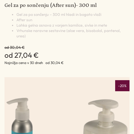
Gel za po sončenju (After sun)- 300 ml
Gel za po sončenju – 300 ml hladi in bogato vlaži
After sun
Lahka gelna osnova z vonjem kamilice, sivke in mete
Vrhunske naravne sestavine (aloe vera, bisabolol, pantenol,
urea)
od 30,04 €
od 27,04 €
Najnižja cena v 30 dneh
od 30,04 €
-20%