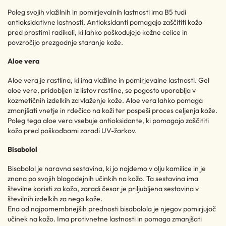
Poleg svojih vlažilnih in pomirjevalnih lastnosti ima B5 tudi
antioksidativne lastnosti. Antioksidanti pomagajo zaščititi kožo
pred prostimi radikali, ki lahko poškodujejo kožne celice in
povzročijo prezgodnje staranje kože.
Aloe vera
Aloe vera je rastlina, ki ima vlažilne in pomirjevalne lastnosti. Gel
aloe vere, pridobljen iz listov rastline, se pogosto uporablja v
kozmetičnih izdelkih za vlaženje kože. Aloe vera lahko pomaga
zmanjšati vnetje in rdečico na koži ter pospeši proces celjenja kože.
Poleg tega aloe vera vsebuje antioksidante, ki pomagajo zaščititi
kožo pred poškodbami zaradi UV-žarkov.
Bisabolol
Bisabolol je naravna sestavina, ki jo najdemo v olju kamilice in je
znana po svojih blagodejnih učinkih na kožo. Ta sestavina ima
številne koristi za kožo, zaradi česar je priljubljena sestavina v
številnih izdelkih za nego kože.
Ena od najpomembnejših prednosti bisabolola je njegov pomirjujoč
učinek na kožo. Ima protivnetne lastnosti in pomaga zmanjšati