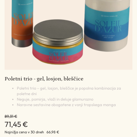
Poletni trio - gel, losjon, bleščice
Poletni trio – gel, losjon, bleščice je popolna kombinacija za
poletne dni
Neguje, pomirja, vlaži in deluje glamurozno
Naravne sestavine obogatene z vonji tropskega manga
89,31 €
71,45 €
Najnižja cena v 30 dneh
66,98 €