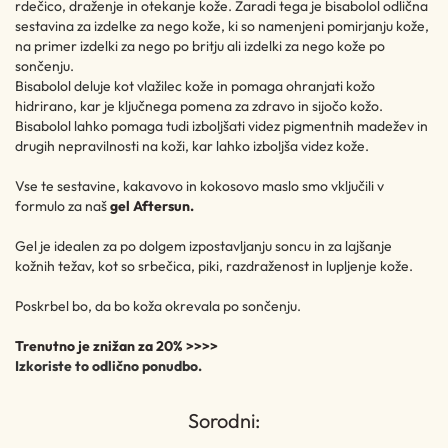
rdečico, draženje in otekanje kože. Zaradi tega je bisabolol odlična
sestavina za izdelke za nego kože, ki so namenjeni pomirjanju kože,
na primer izdelki za nego po britju ali izdelki za nego kože po
sončenju.
Bisabolol deluje kot vlažilec kože in pomaga ohranjati kožo
hidrirano, kar je ključnega pomena za zdravo in sijočo kožo.
Bisabolol lahko pomaga tudi izboljšati videz pigmentnih madežev in
drugih nepravilnosti na koži, kar lahko izboljša videz kože.
Vse te sestavine, kakavovo in kokosovo maslo smo vključili v
formulo za naš
gel Aftersun.
Gel je idealen za po dolgem izpostavljanju soncu in za lajšanje
kožnih težav, kot so srbečica, piki, razdraženost in lupljenje kože.
Poskrbel bo, da bo koža okrevala po sončenju.
Trenutno je znižan za 20% >>>>
Izkoriste to odlično ponudbo.
Sorodni: