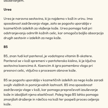
izsuševanjem.
Urea
Urea je naravna sestavina, ki jo najdemo v koži in urinu. Ima
sposobnost zadrževanja vlage, zato se pogosto uporablja v
kozmetičnih izdelkih za vlaženje kože. Urea pomaga tudi pri
odstranjevanju odmrlih kožnih celic, kar omogoča boljšo absorpcijo
drugih sestavin v izdelkih za nego kože.
B5
B5, znan tudi kot pantenol, je vodotopna vitamin B-skatere.
Pantenol se v koži spremeni v pantotensko kislino, ki je ključna
sestavina koencima A. Koencim A igra pomembno vlogo pri
presnovi celic, vključno s procesom obnove kože.
B5 se pogosto uporablja v kozmetičnih izdelkih za nego kože zaradi
svojih vlažilnih in pomirjevalnih lastnosti. B5 ima sposobnost
zadrževanja vlage v koži, kar pomaga preprečevati izsuševanje
kože in izboljšati njeno elastičnost. Poleg tega B5 lahko pomaga
zmanjšati draženje in rdečico na koži ter pospeši proces celjenja
kože.