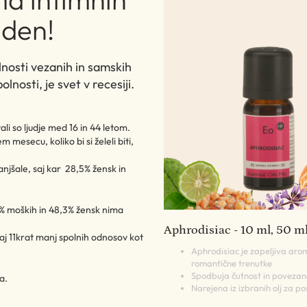
eden!
lnosti vezanih in samskih
olnosti, je svet v recesiji.
ali so ljudje med 16 in 44 letom.
m mesecu, koliko bi si želeli biti,
anjšale, saj kar 28,5% žensk in
3% moških in 48,3% žensk nima
Aphrodisiac - 10 ml, 50 m
saj 11krat manj spolnih odnosov kot
Aphrodisiac je zapeljiva aro
romantične trenutke
Spodbuja čutnost in povezan
a.
Narejena iz izbranih olj za p