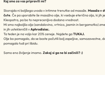
Kaj smo za vas pripravili mi?
Skorajda ni boljšega uvoda v intimne trenutke od masaže.
Masaža v dv
čute
. Če pa uporabite še masažno olje, ki vsebuje eterična olja, ki jih 
Kleopatra, pa bo to neprecenljiva dodana vrednost.
Mi smo najboljša olja (sandalovino, vrtnico, jasmin in bergamotko) zmeša
in jih ustekleničili v
Aphrodisiac.
Ta teden je na voljo kar 20% ceneje. Najdete ga
TUKAJ.
Olje bo pomagalo, da se boste počutili bolj zapeljive, samozavestne, d
pomagala tudi pri libidu.
Samo eno življenje imamo.
Zakaj si ga ne bi začinili? :)