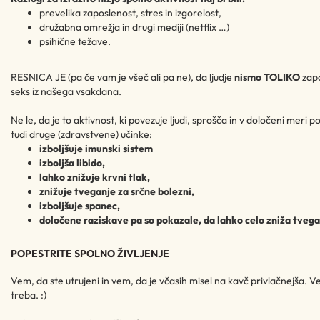
prevelika zaposlenost, stres in izgorelost,
družabna omrežja in drugi mediji (netflix …)
psihične težave.
RESNICA JE (pa če vam je všeč ali pa ne), da ljudje
nismo TOLIKO
zapo
seks iz našega vsakdana.
Ne le, da je to aktivnost, ki povezuje ljudi, sprošča in v določeni meri
tudi druge (zdravstvene) učinke:
izboljšuje imunski sistem
izboljša libido,
lahko znižuje krvni tlak,
znižuje tveganje za srčne bolezni,
izboljšuje spanec,
določene raziskave pa so pokazale, da lahko celo zniža tvega
POPESTRITE SPOLNO ŽIVLJENJE
Vem, da ste utrujeni in vem, da je včasih misel na kavč privlačnejša. Ve
treba. :)