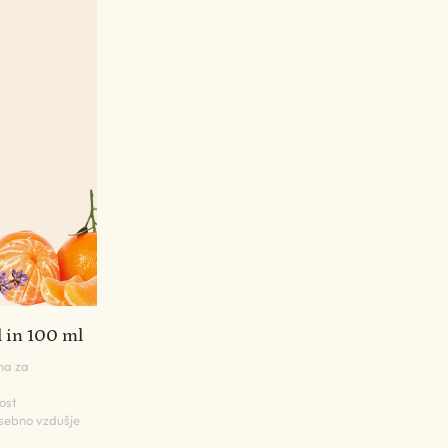
l in 100 ml
ma za
ost
osebno vzdušje