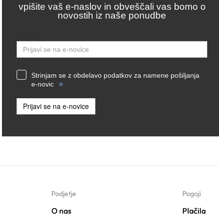
vpišite vaš e-naslov in obveščali vas bomo o
novostih iz naše ponudbe
Email
Strinjam se z obdelavo podatkov za namene pošiljanja
»
e-novic
Prijavi se na e-novice
Podjetje
Pogoji
O nas
Plačila