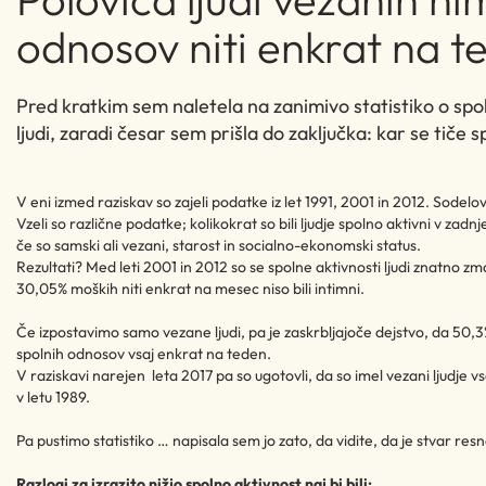
odnosov niti enkrat na t
Pred kratkim sem naletela na zanimivo statistiko o spo
ljudi, zaradi česar sem prišla do zaključka: kar se tiče sp
V eni izmed raziskav so zajeli podatke iz let 1991, 2001 in 2012. Sodelov
Vzeli so različne podatke; kolikokrat so bili ljudje spolno aktivni v zadnje
če so samski ali vezani, starost in socialno-ekonomski status.
Rezultati? Med leti 2001 in 2012 so se spolne aktivnosti ljudi znatno zm
30,05% moških niti enkrat na mesec niso bili intimni.
Če izpostavimo samo vezane ljudi, pa je zaskrbljajoče dejstvo, da 50,
spolnih odnosov vsaj enkrat na teden.
V raziskavi narejen leta 2017 pa so ugotovli, da so imel vezani ljudje v
v letu 1989.
Pa pustimo statistiko … napisala sem jo zato, da vidite, da je stvar resn
Razlogi za izrazito nižjo spolno aktivnost naj bi bili: