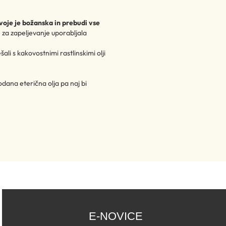
oje je božanska in prebudi vse
je za zapeljevanje uporabljala
li s kakovostnimi rastlinskimi olji
odana eterična olja pa naj bi
E-NOVICE