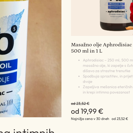
Masažno olje Aphrodisiac 
500 ml in 1 L
Aphrodisiac – 250 ml, 500 ml 
masažno olje, ki zapelje s čut
dišavo za strastne trenutke
Spodbuja sprostitev, in prije
dvoje
Zapeljiva mešanica eteričnih 
in krepi intimno povezanost
od 23,52 €
od 19,99 €
Najnižja cena v 30 dneh
od 23,52 €
ma intimnih