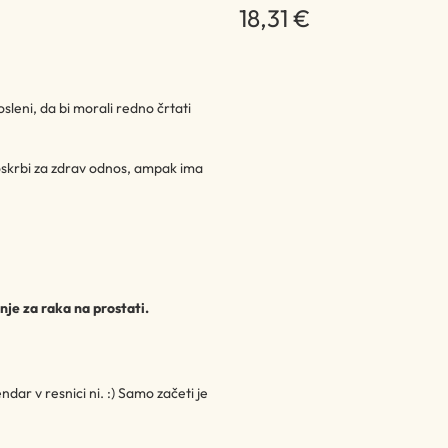
18,31 €
sleni, da bi morali redno črtati
 poskrbi za zdrav odnos, ampak ima
nje za raka na prostati.
ndar v resnici ni. :) Samo začeti je