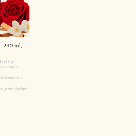
- 250 ml,
in 1 L je
no in toplo
tne trenutke v
olj prebuja čute