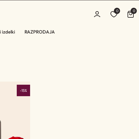
0
0
 izdelki
RAZPRODAJA
-15%