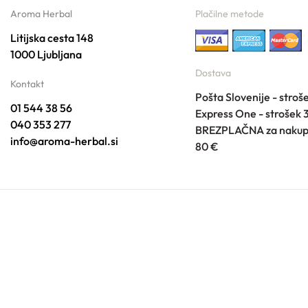
Aroma Herbal
Plačilne metode
Litijska cesta 148
1000 Ljubljana
Dostava
Kontakt
Pošta Slovenije - stroš
01 544 38 56
Express One - strošek 
040 353 277
BREZPLAČNA za nakup
info@aroma-herbal.si
80 €