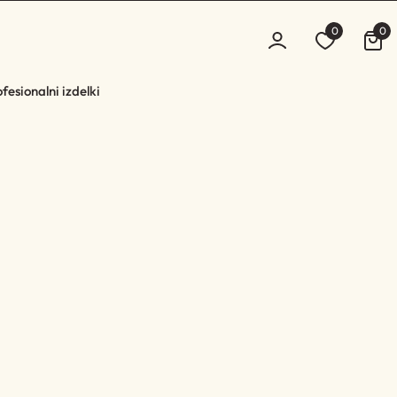
0
0
fesionalni izdelki