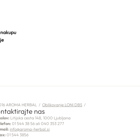
 nakupu
je
016 AROMA HERBAL /
Oblikovanje LONI DBS
/
ntaktirajte nas
slov:
Litijska cesta 148, 1000 Ljubljana
lefon:
01 544 38 56 ali 040 353 277
mail:
info@aroma-herbal.si
ax:
01 544 3856