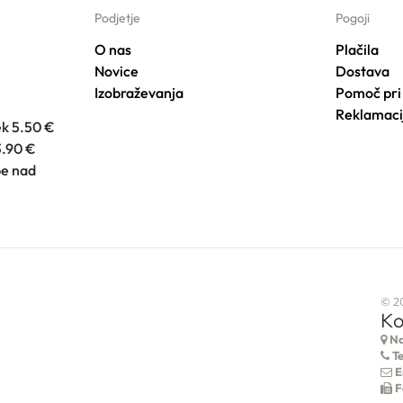
Podjetje
Pogoji
O nas
Plačila
Novice
Dostava
Izobraževanja
Pomoč pri
Reklamaci
ek 5.50 €
3.90 €
e nad
© 2
Ko
Na
Te
E
F