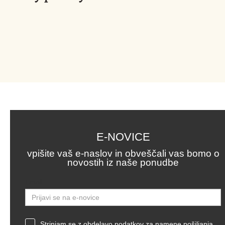
E-NOVICE
vpišite vaš e-naslov in obveščali vas bomo o
novostih iz naše ponudbe
Email
Strinjam se z obdelavo podatkov za namene pošiljanja