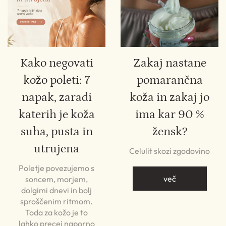
Kako negovati
Zakaj nastane
kožo poleti: 7
pomarančna
napak, zaradi
koža in zakaj jo
katerih je koža
ima kar 90 %
suha, pusta in
žensk?
utrujena
Celulit skozi zgodovino
Poletje povezujemo s
več
soncem, morjem,
dolgimi dnevi in bolj
sproščenim ritmom.
Toda za kožo je to
lahko precej naporno