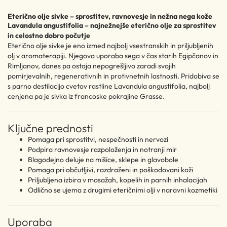
Eterično olje sivke – sprostitev, ravnovesje in nežna nega kože
Lavandula angustifolia – najnežnejše eterično olje za sprostitev
in celostno dobro počutje
Eterično olje sivke je eno izmed najbolj vsestranskih in priljubljenih
olj v aromaterapiji. Njegova uporaba sega v čas starih Egipčanov in
Rimljanov, danes pa ostaja nepogrešljivo zaradi svojih
pomirjevalnih, regenerativnih in protivnetnih lastnosti. Pridobiva se
s parno destilacijo cvetov rastline Lavandula angustifolia, najbolj
cenjena pa je sivka iz francoske pokrajine Grasse.
Ključne prednosti
Pomaga pri sprostitvi, nespečnosti in nervozi
Podpira ravnovesje razpoloženja in notranji mir
Blagodejno deluje na mišice, sklepe in glavobole
Pomaga pri občutljivi, razdraženi in poškodovani koži
Priljubljena izbira v masažah, kopelih in parnih inhalacijah
Odlično se ujema z drugimi eteričnimi olji v naravni kozmetiki
Uporaba