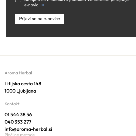
»
e-novic
Prijavi se na e-novice
Aroma Herbal
Litijska cesta 148
1000 Ljubljana
Kontakt
01 544 38 56
040 353 277
info@aroma-herbal.si
Plačilne metode