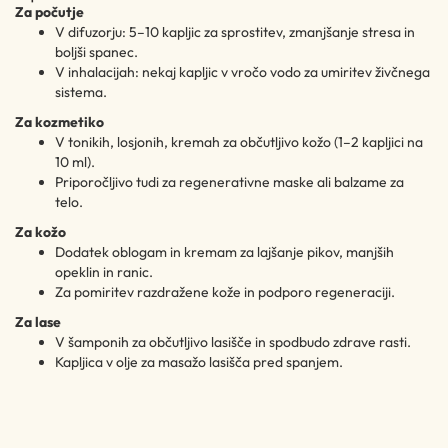
Za počutje
V difuzorju: 5–10 kapljic za sprostitev, zmanjšanje stresa in
boljši spanec.
V inhalacijah: nekaj kapljic v vročo vodo za umiritev živčnega
sistema.
Za kozmetiko
V tonikih, losjonih, kremah za občutljivo kožo (1–2 kapljici na
10 ml).
Priporočljivo tudi za regenerativne maske ali balzame za
telo.
Za kožo
Dodatek oblogam in kremam za lajšanje pikov, manjših
opeklin in ranic.
Za pomiritev razdražene kože in podporo regeneraciji.
Za lase
V šamponih za občutljivo lasišče in spodbudo zdrave rasti.
Kapljica v olje za masažo lasišča pred spanjem.