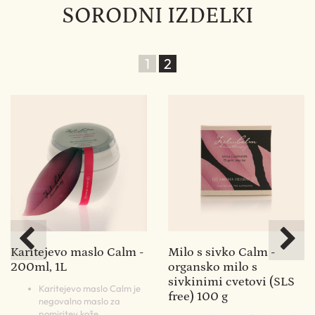
SORODNI IZDELKI
1
2
%
Karitejevo maslo Calm -
Milo s sivko Calm -
P
200ml, 1L
organsko milo s
sivkinimi cvetovi (SLS
125
Karitejevo maslo Calm je
free) 100 g
negovalno maslo za
pomiritev kože