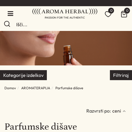
0
0
Kategorije izdelkov
Filtriraj
Domov
AROMATERAPIJA
Parfumske dišave
Razvrsti po:
ceni
Parfumske dišave