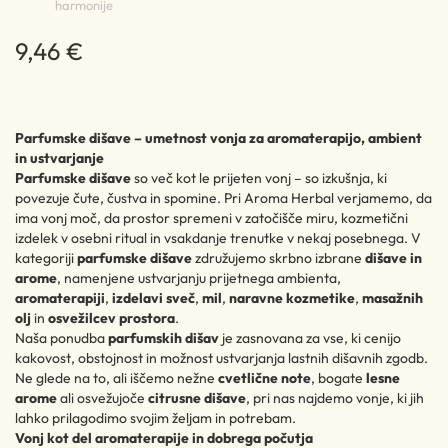
harmonije
9,46 €
Parfumske dišave – umetnost vonja za aromaterapijo, ambient
in ustvarjanje
Parfumske dišave
so več kot le prijeten vonj – so izkušnja, ki
povezuje čute, čustva in spomine. Pri Aroma Herbal verjamemo, da
ima vonj moč, da prostor spremeni v zatočišče miru, kozmetični
izdelek v osebni ritual in vsakdanje trenutke v nekaj posebnega. V
kategoriji
parfumske dišave
združujemo skrbno izbrane
dišave in
arome
, namenjene ustvarjanju prijetnega ambienta,
aromaterapiji
,
izdelavi sveč
,
mil
,
naravne kozmetike
,
masažnih
olj
in
osvežilcev prostora
.
Naša ponudba
parfumskih dišav
je zasnovana za vse, ki cenijo
kakovost, obstojnost in možnost ustvarjanja lastnih dišavnih zgodb.
Ne glede na to, ali iščemo nežne
cvetlične note
, bogate
lesne
arome
ali osvežujoče
citrusne dišave
, pri nas najdemo vonje, ki jih
lahko prilagodimo svojim željam in potrebam.
Vonj kot del aromaterapije in dobrega počutja