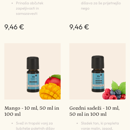
Prinaša občutek
dišava za še prijetnejšo
zapeljivosti in
nego
samozavesti
9,46 €
9,46 €
Mango - 10 ml, 50 ml in
Gozdni sadeži - 10 ml,
100 ml
50 ml in 100 ml
Svež in tropski vonj za
Sladek ton, ki prepleta
ljubitelje poletnih dišav
vonje malin, jagod,