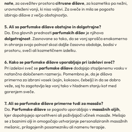
note
, za osvežitev prostora
citrusne dišave
, za kozmetiko pa nežni,
uravnoteženi vonji, ki niso vsiljivi. Za sveče in mila se pogosto
izbirajo dišave z večjo obstojnostjo.
5. Ali so parfumske dišave obstojne in dolgotrajne?
Da. Ena glavnih prednosti
parfumskih dišav
je njihova
dolgotrajnost
. Zasnovane so tako, da se vonj sprošča enakomerno
in ohranja svojo polnost skozi daljše časovno obdobje, bodisi v
prostoru, sveči ali kozmetičnem izdelku.
6. Kako se parfumske dišave uporabljajo pri izdelavi sveč?
Pri izdelavi sveč se
parfumske dišave
dodajajo stopljenemu vosku v
natančno določenem razmerju. Pomembno je, da je dišava
primerna za izbrani vosek (sojin, kokosov, čebelji) in da se dobro
veže, saj to zagotavlja lep vonj tako v hladnem stanju kot med
gorenjem sveče.
7. Ali so parfumske dišave primerne tudi za masažo?
Da.
Parfumske dišave
se pogosto uporabljajo v
masažnih oljih
,
kjer dopolnjujejo sprostitveni ali poživljajoči učinek masaže. Mešajo
se z baznimi olji in omogočajo ustvarjanje personaliziranih masažnih
mešanic, prilagojenih posamezniku ali namenu terapije.