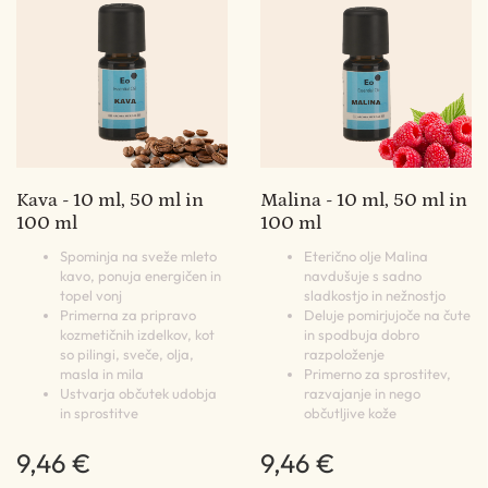
Kava - 10 ml, 50 ml in
Malina - 10 ml, 50 ml in
100 ml
100 ml
Spominja na sveže mleto
Eterično olje Malina
kavo, ponuja energičen in
navdušuje s sadno
topel vonj
sladkostjo in nežnostjo
Primerna za pripravo
Deluje pomirjujoče na čute
kozmetičnih izdelkov, kot
in spodbuja dobro
so pilingi, sveče, olja,
razpoloženje
masla in mila
Primerno za sprostitev,
Ustvarja občutek udobja
razvajanje in nego
in sprostitve
občutljive kože
9,46 €
9,46 €