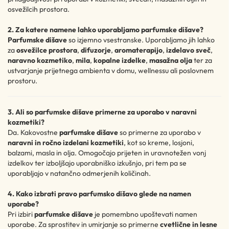
osvežilcih prostora.
2. Za katere namene lahko uporabljamo parfumske dišave?
Parfumske dišave
so izjemno vsestranske. Uporabljamo jih lahko
za
osvežilce prostora
,
difuzorje
,
aromaterapijo
,
izdelavo sveč
,
naravno kozmetiko
,
mila
,
kopalne izdelke
,
masažna olja
ter za
ustvarjanje prijetnega ambienta v domu, wellnessu ali poslovnem
prostoru.
3. Ali so parfumske dišave primerne za uporabo v naravni
kozmetiki?
Da. Kakovostne
parfumske dišave
so primerne za uporabo v
naravni in ročno izdelani kozmetiki
, kot so kreme, losjoni,
balzami, masla in olja. Omogočajo prijeten in uravnotežen vonj
izdelkov ter izboljšajo uporabniško izkušnjo, pri tem pa se
uporabljajo v natančno odmerjenih količinah.
4. Kako izbrati pravo parfumsko dišavo glede na namen
uporabe?
Pri izbiri
parfumske dišave
je pomembno upoštevati namen
uporabe. Za sprostitev in umirjanje so primerne
cvetlične in lesne