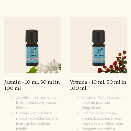
Jasmin - 10 ml, 50 ml in
Vrtnica - 10 ml, 50 ml in
100 ml
100 ml
Zapeljiv in senzualen vonj,
Omamen vonj, ki očara in
ki prepriča skoraj vsako
nikoli ne postane
žensko
dolgočasen
Primeren za parfume,
Odlično za šampone,
masažne svečke, losjone
kreme, balzame, sveče,
in druge kozmetične
mazila in osvežilce zraka
izdelke
Plemenita cvetlična