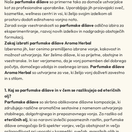
Naše
parfumske dišave
so primerne tako za domače ustvarjalce
kot za profesionalne uporabnike. Uporabljajo jih proizvajalci sveč,
kozmetike, wellness centri in vsi, ki želijo svojim izdelkom ali
prostoru dodati edinstveno vonjno noto.
Zaradi svoje vsestranskosti so
parfumske dišave
odlična izbira za
eksperimentiranje, razvoj novih izdelkov in nadgradnjo obstoječih
formulacij.
Zakaj izbrati parfumske dišave Aroma Herbal
Izberemo jih, ker cenimo premišljeno izbrane vonje, kakovost in
možnost ustvarjanja. Ker želimo dišave, ki so prijetne, obstojne in
vsestranske. In ker verjamemo, da je vonj pomemben del dobrega
počutja, domačega udobja in osebnega izraza.
Parfumske dišave
Aroma Herbal
so ustvarjene za vse, ki želijo vonj doživeti zavestno
in s stilom.
1. Kaj so parfumske dišave in v čem se razlikujejo od eteričnih
olj?
Parfumske dišave
so skrbno oblikovane dišavne kompozicije, ki
združujejo različne aromatične sestavine z namenom ustvarjanja
stabilnega, dolgotrajnega in prepoznavnega vonja. Za razliko od
eteričnih olj
, ki so naravni izvlečki posameznih rastlin, parfumske
dišave omogočajo širši spekter vonjev, večjo obstojnost in večjo
prilagodljivost pri uporabi v kozmetiki, svečah, masažnih oljih in