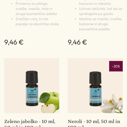
Primerno za pilinge,
borovnic in robidnic
svečke, mazila, mila in
Ustvari občutek, kot da se
druge kozmetične izdelke
sprehajate po gozdu
Značilen vonj, ki vas
Idealna za mazila, svečke,
popelje na eksotične otoke
balzame in druge
kozmetične izdelke
9,46 €
9,46 €
-20%
Zeleno jabolko - 10 ml,
Neroli - 10 ml, 50 ml in