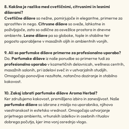
8. Kakšna je razlika med cvetličnimi, citrusnimi in lesnimi
dišavami?
Cvetlične dišave
so nežne, pomirjujoče in elegantne, primerne za
sprostitev in nego.
Citrusne dišave
so sveže, lahkotne in
poživljajoče, zato so odlične za osvežilce prostora in dnevne
ambiente.
Lesne dišave
pa so globoke, tople in stabilne ter
pogosto uporabljene v masažnih oljih in ambientnih vonjih.
9. Ali so parfumske dišave primerne za profesionalno uporabo?
Da.
Parfumske dišave
iz naše ponudbe so primerne tudi za
profesionalno uporabo
v kozmetičnih delavnicah, wellness centrih,
masažnih salonih, pri izdelavi sveč in v ustvarjalnih studijih.
Omogočajo ponovljive rezultate, natančno doziranje in stabilno
kakovost.
10. Zakaj izbrati parfumske dišave Aroma Herbal?
Ker združujemo kakovost, premišljeno izbiro in zanesljivost. Naše
parfumske dišave
so izbrane z mislijo na uporabnika, njihovo
vsestranskost in estetsko vrednost. Omogočajo ustvarjanje
prijetnega ambienta, vrhunskih izdelkov in osebnih ritualov
dobrega počutja, kjer ima vonj osrednjo vlogo.