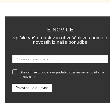
E-NOVICE
vpišite vaš e-naslov in obveščali vas bomo o
novostih iz naše ponudbe
Email
Strinjam se z obdelavo podatkov za namene pošiljanja
»
e-novic
Prijavi se na e-novice