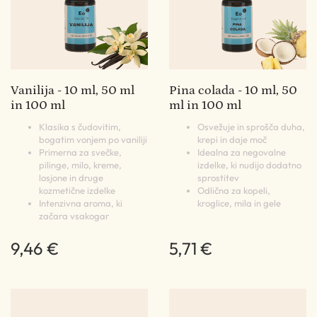
Vanilija - 10 ml, 50 ml
Pina colada - 10 ml, 50
in 100 ml
ml in 100 ml
Klasika s čudovitim,
Osvežuje in sprošča duha,
bogatim vonjem po vaniliji
krepi in daje moč
Primerna za svečke,
Idealna za negovalne
pilinge, milo, kreme,
izdelke, ki nudijo dodatno
losjone in druge
sprostitev
kozmetične izdelke
Odlična za kopeli,
Intenzivna aroma, ki
kroglice, mila in gele
začara vsakogar
9,46 €
5,71 €