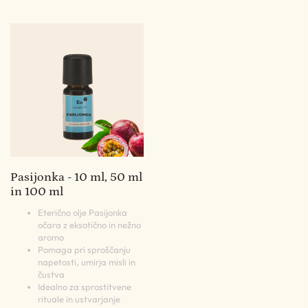
Pasijonka - 10 ml, 50 ml
in 100 ml
Eterično olje Pasijonka
očara z eksotično in nežno
aromo
Pomaga pri sproščanju
napetosti, umirja misli in
čustva
Idealno za sprostitvene
rituale in ustvarjanje