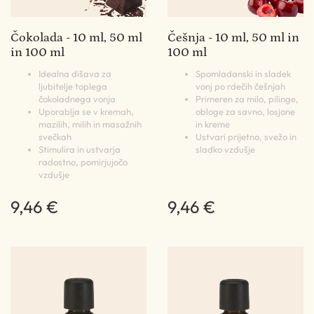
Čokolada - 10 ml, 50 ml
Češnja - 10 ml, 50 ml in
in 100 ml
100 ml
Idealna dišava za
Spomladanski in sladek
ljubitelje toplega
vonj po rdečih češnjah
čokoladnega vonja
Primeren za milo, pilinge,
Uporablja se v kremah,
obloge za savno, losjone
mazilih, milih in masažnih
in kreme
svečkah
Ustvari prijetno, svežo in
Stimulira in ustvarja
sladko vzdušje
radostno, pomirjujočo
vzdušje
9,46 €
9,46 €