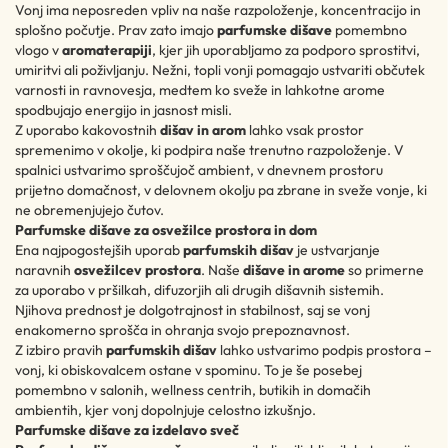
Vonj ima neposreden vpliv na naše razpoloženje, koncentracijo in
splošno počutje. Prav zato imajo
parfumske dišave
pomembno
vlogo v
aromaterapiji
, kjer jih uporabljamo za podporo sprostitvi,
umiritvi ali poživljanju. Nežni, topli vonji pomagajo ustvariti občutek
varnosti in ravnovesja, medtem ko sveže in lahkotne arome
spodbujajo energijo in jasnost misli.
Z uporabo kakovostnih
dišav in arom
lahko vsak prostor
spremenimo v okolje, ki podpira naše trenutno razpoloženje. V
spalnici ustvarimo sproščujoč ambient, v dnevnem prostoru
prijetno domačnost, v delovnem okolju pa zbrane in sveže vonje, ki
ne obremenjujejo čutov.
Parfumske dišave za osvežilce prostora in dom
Ena najpogostejših uporab
parfumskih dišav
je ustvarjanje
naravnih
osvežilcev prostora
. Naše
dišave in arome
so primerne
za uporabo v pršilkah, difuzorjih ali drugih dišavnih sistemih.
Njihova prednost je dolgotrajnost in stabilnost, saj se vonj
enakomerno sprošča in ohranja svojo prepoznavnost.
Z izbiro pravih
parfumskih dišav
lahko ustvarimo podpis prostora –
vonj, ki obiskovalcem ostane v spominu. To je še posebej
pomembno v salonih, wellness centrih, butikih in domačih
ambientih, kjer vonj dopolnjuje celostno izkušnjo.
Parfumske dišave za izdelavo sveč