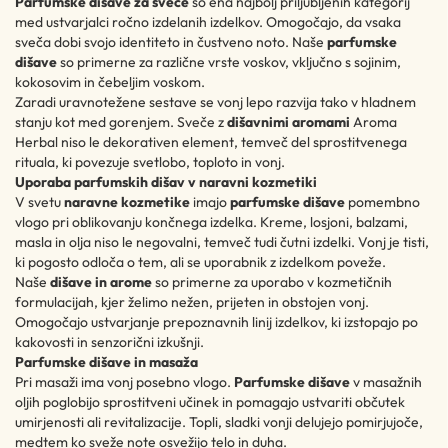
Parfumske dišave za sveče
so ena najbolj priljubljenih kategorij
med ustvarjalci ročno izdelanih izdelkov. Omogočajo, da vsaka
sveča dobi svojo identiteto in čustveno noto. Naše
parfumske
dišave
so primerne za različne vrste voskov, vključno s sojinim,
kokosovim in čebeljim voskom.
Zaradi uravnotežene sestave se vonj lepo razvija tako v hladnem
stanju kot med gorenjem. Sveče z
dišavnimi aromami
Aroma
Herbal niso le dekorativen element, temveč del sprostitvenega
rituala, ki povezuje svetlobo, toploto in vonj.
Uporaba parfumskih dišav v naravni kozmetiki
V svetu
naravne kozmetike
imajo
parfumske dišave
pomembno
vlogo pri oblikovanju končnega izdelka. Kreme, losjoni, balzami,
masla in olja niso le negovalni, temveč tudi čutni izdelki. Vonj je tisti,
ki pogosto odloča o tem, ali se uporabnik z izdelkom poveže.
Naše
dišave in arome
so primerne za uporabo v kozmetičnih
formulacijah, kjer želimo nežen, prijeten in obstojen vonj.
Omogočajo ustvarjanje prepoznavnih linij izdelkov, ki izstopajo po
kakovosti in senzorični izkušnji.
Parfumske dišave in masaža
Pri masaži ima vonj posebno vlogo.
Parfumske dišave
v masažnih
oljih poglobijo sprostitveni učinek in pomagajo ustvariti občutek
umirjenosti ali revitalizacije. Topli, sladki vonji delujejo pomirjujoče,
medtem ko sveže note osvežijo telo in duha.