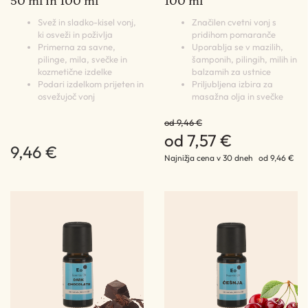
50 ml in 100 ml
100 ml
Svež in sladko-kisel vonj,
Značilen cvetni vonj s
ki osveži in poživlja
pridihom pomaranče
Primerna za savne,
Uporablja se v mazilih,
pilinge, mila, svečke in
šamponih, pilingih, milih in
kozmetične izdelke
balzamih za ustnice
Podari izdelkom prijeten in
Priljubljena izbira za
osvežujoč vonj
masažna olja in svečke
od 9,46 €
od 7,57 €
9,46 €
Najnižja cena v 30 dneh
od 9,46 €