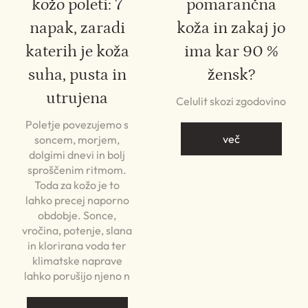
kožo poleti: 7
pomarančna
napak, zaradi
koža in zakaj jo
katerih je koža
ima kar 90 %
suha, pusta in
žensk?
utrujena
Celulit skozi zgodovino
Poletje povezujemo s
več
soncem, morjem,
dolgimi dnevi in bolj
sproščenim ritmom.
Toda za kožo je to
lahko precej naporno
obdobje. Sonce,
vročina, potenje, slana
in klorirana voda ter
klimatske naprave
lahko porušijo njeno n