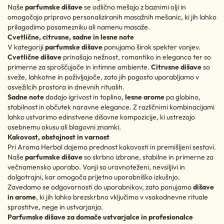
Naše
parfumske dišave
se odlično mešajo z baznimi olji in
omogočajo pripravo personaliziranih masažnih mešanic, ki jih lahko
prilagodimo posamezniku ali namenu masaže.
Cvetlične, citrusne, sadne in lesne note
V kategoriji
parfumske dišave
ponujamo širok spekter vonjev.
Cvetlične dišave
prinašajo nežnost, romantiko in eleganco ter so
primerne za sproščujoče in intimne ambiente.
Citrusne dišave
so
sveže, lahkotne in poživljajoče, zato jih pogosto uporabljamo v
osvežilcih prostora in dnevnih ritualih.
Sadne note
dodajo igrivost in toplino,
lesne arome
pa globino,
stabilnost in občutek naravne elegance. Z različnimi kombinacijami
lahko ustvarimo edinstvene dišavne kompozicije, ki ustrezajo
osebnemu okusu ali blagovni znamki.
Kakovost, obstojnost in varnost
Pri Aroma Herbal dajemo prednost kakovosti in premišljeni sestavi.
Naše
parfumske dišave
so skrbno izbrane, stabilne in primerne za
večnamensko uporabo. Vonji so uravnoteženi, nevsiljivi in
dolgotrajni, kar omogoča prijetno uporabniško izkušnjo.
Zavedamo se odgovornosti do uporabnikov, zato ponujamo
dišave
in arome
, ki jih lahko brezskrbno vključimo v vsakodnevne rituale
sprostitve, nege in ustvarjanja.
Parfumske dišave za domače ustvarjalce in profesionalce