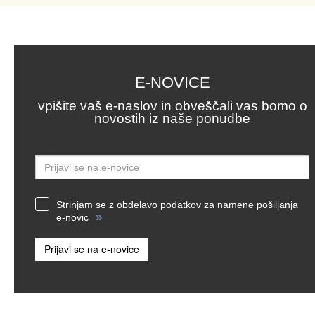
E-NOVICE
vpišite vaš e-naslov in obveščali vas bomo o
novostih iz naše ponudbe
Email
Strinjam se z obdelavo podatkov za namene pošiljanja
»
e-novic
Prijavi se na e-novice