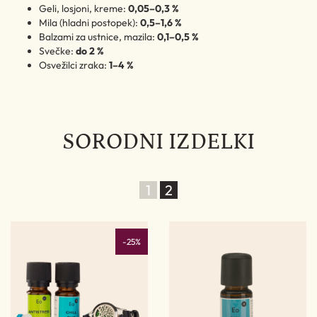
Geli, losjoni, kreme:
0,05–0,3 %
Mila (hladni postopek):
0,5–1,6 %
Balzami za ustnice, mazila:
0,1–0,5 %
Svečke:
do 2 %
Osvežilci zraka:
1–4 %
SORODNI IZDELKI
1
2
-25%