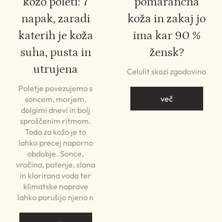
kožo poleti: 7
pomarančna
napak, zaradi
koža in zakaj jo
katerih je koža
ima kar 90 %
suha, pusta in
žensk?
utrujena
Celulit skozi zgodovino
Poletje povezujemo s
več
soncem, morjem,
dolgimi dnevi in bolj
sproščenim ritmom.
Toda za kožo je to
lahko precej naporno
obdobje. Sonce,
vročina, potenje, slana
in klorirana voda ter
klimatske naprave
lahko porušijo njeno n