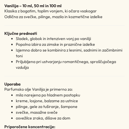
Vanilija – 10 ml, 50 ml in 100 ml
Klasika z bogatim, toplim vonjem, ki očara vsakogar
Odlična za svečke, pilinge, mazila in kozmetične izdelke
Ključne prednosti
Sladek, globok in intenziven vonj po vaniliji
Popolna izbira za zimske in praznične izdelke
Izjemno dobro se kombinira z lesnimi, sadnimi in začimbnimi
toni
Priljubljena pri ustvarjanju romantičnega, sproščujočega
vzdušja
Uporaba
Parfumsko olje Vanilija je primerno za:
mila narejena po hladnem postopku
kreme, losjone, balzame za ustnice
pilinge, gele za tuširanje, šampone
svečke, masažne sveče
osvežilce zraka, dišave za dom
Priporočene koncentracije: