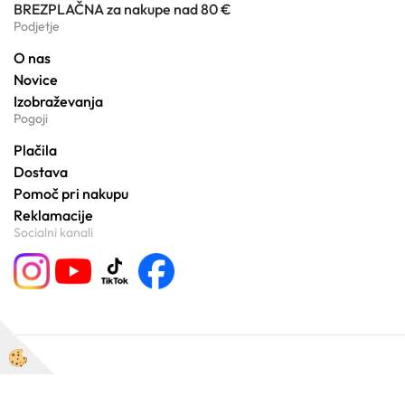
BREZPLAČNA za nakupe nad 80 €
Podjetje
O nas
Novice
Izobraževanja
Pogoji
Plačila
Dostava
Pomoč pri nakupu
Reklamacije
Socialni kanali
© 2016 AROMA HERBAL /
slovensko
angleško