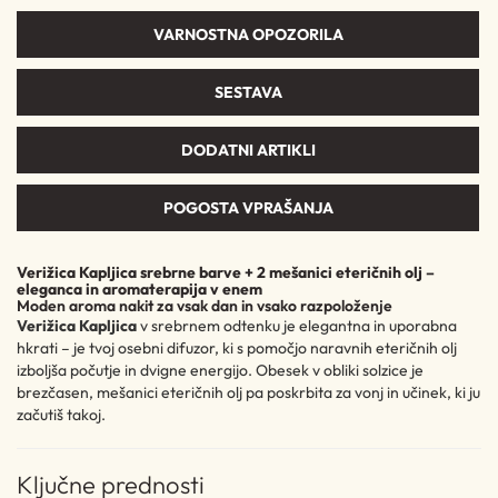
VARNOSTNA OPOZORILA
SESTAVA
DODATNI ARTIKLI
POGOSTA VPRAŠANJA
Verižica Kapljica srebrne barve + 2 mešanici eteričnih olj –
eleganca in aromaterapija v enem
Moden aroma nakit za vsak dan in vsako razpoloženje
Verižica Kapljica
v srebrnem odtenku je elegantna in uporabna
hkrati – je tvoj osebni difuzor, ki s pomočjo naravnih eteričnih olj
izboljša počutje in dvigne energijo. Obesek v obliki solzice je
brezčasen, mešanici eteričnih olj pa poskrbita za vonj in učinek, ki ju
začutiš takoj.
Ključne prednosti