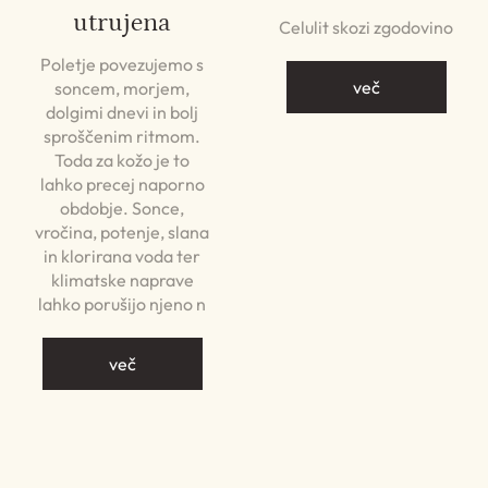
utrujena
Celulit skozi zgodovino
Poletje povezujemo s
več
soncem, morjem,
dolgimi dnevi in bolj
sproščenim ritmom.
Toda za kožo je to
lahko precej naporno
obdobje. Sonce,
vročina, potenje, slana
in klorirana voda ter
klimatske naprave
lahko porušijo njeno n
več