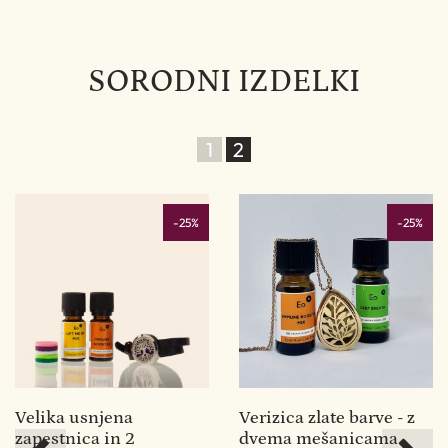
SORODNI IZDELKI
1
2
%
-25%
-25%
Velika usnjena
Verizica zlate barve - z
D
zapestnica in 2
dvema mešanicama
m