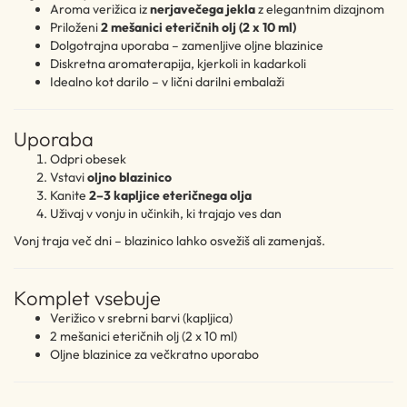
Aroma verižica iz
nerjavečega jekla
z elegantnim dizajnom
Priloženi
2 mešanici eteričnih olj (2 x 10 ml)
Dolgotrajna uporaba – zamenljive oljne blazinice
Diskretna aromaterapija, kjerkoli in kadarkoli
Idealno kot darilo – v lični darilni embalaži
Uporaba
Odpri obesek
Vstavi
oljno blazinico
Kanite
2–3 kapljice eteričnega olja
Uživaj v vonju in učinkih, ki trajajo ves dan
Vonj traja več dni – blazinico lahko osvežiš ali zamenjaš.
Komplet vsebuje
Verižico v srebrni barvi (kapljica)
2 mešanici eteričnih olj (2 x 10 ml)
Oljne blazinice za večkratno uporabo