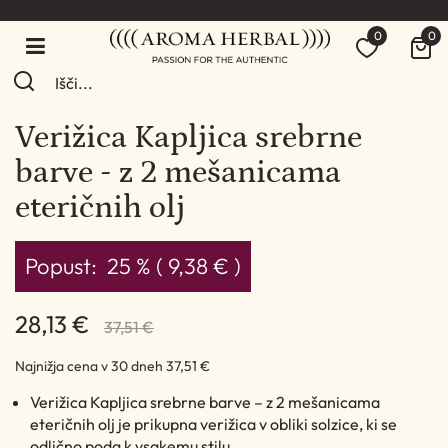
0
0
Verižica Kapljica srebrne
barve - z 2 mešanicama
eteričnih olj
Popust:
25 % ( 9,38 € )
28,13 €
37,51 €
Najnižja cena v 30 dneh
37,51 €
Verižica Kapljica srebrne barve – z 2 mešanicama
eteričnih olj je prikupna verižica v obliki solzice, ki se
odlično poda k vsakemu stilu