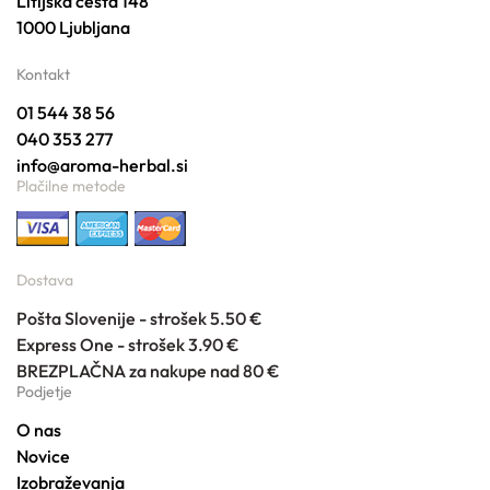
Litijska cesta 148
1000 Ljubljana
Kontakt
01 544 38 56
040 353 277
info@aroma-herbal.si
Plačilne metode
Dostava
Pošta Slovenije - strošek 5.50 €
Express One - strošek 3.90 €
BREZPLAČNA za nakupe nad 80 €
Podjetje
O nas
Novice
Izobraževanja