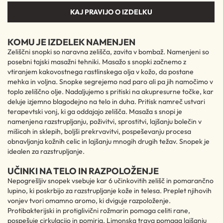
KAJ PRAVIJO O IZDELKU
KOMU JE IZDELEK NAMENJEN
Zeliščni snopki so naravna zelišča, zavita v bombaž. Namenjeni so
posebni tajski masažni tehniki. Masažo s snopki začnemo z
vtiranjem kakovostnega rastlinskega olja v kožo, da postane
mehka in voljna. Snopke segrejemo nad paro ali pa jih namočimo v
toplo zeliščno olje. Nadaljujemo s pritiski na akupresurne točke, kar
deluje izjemno blagodejno na telo in duha. Pritisk namreč ustvari
terapevtski vonj, ki ga oddajajo zelišča. Masaža s snopi je
namenjena razstrupljanju, poživitvi, sprostitvi, lajšanju bolečin v
mišicah in sklepih, boljši prekrvavitvi, pospeševanju procesa
obnavljanja kožnih celic in lajšanju mnogih drugih težav. Snopek je
idealen za razstrupljanje.
UČINKI NA TELO IN RAZPOLOŽENJE
Nepogrešljiv snopek vsebuje kar 6 učinkovitih zelišč in pomarančno
lupino, ki poskrbijo za razstrupljanje kože in telesa. Preplet njihovih
vonjev tvori omamno aromo, ki dviguje razpoloženje.
Protibakterijski in protiglivični rožmarin pomaga celiti rane,
pospešuje cirkulacijo in pomirja. Limonska trava pomaga lajšanju