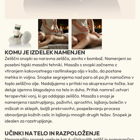
KOMU JE IZDELEK NAMENJEN
Zeliščni snopki so naravna zelišča, zavita v bombaž. Namenjeni so
posebni tajski masažni tehniki. Masažo s snopki začnemo z
vtiranjem kakovostnega rastlinskega olja v kožo, da postane
mehka in voljna. Snopke segrejemo nad paro ali pa jih namočimo v
toplo zeliščno olje. Nadaljujemo s pritiski na akupresurne točke, kar
deluje izjemno blagodejno na telo in duha. Pritisk namreč ustvari
terapevtski vonj, ki ga oddajajo zelišča. Masaža s snopi je
namenjena razstrupljanju, poživitvi, sprostitvi, lajšanju bolečin v
mišicah in sklepih, boljši prekrvavitvi, pospeševanju procesa
obnavljanja kožnih celic in lajšanju mnogih drugih težav. Snopek je
idealen za razstrupljanje.
UČINKI NA TELO IN RAZPOLOŽENJE
Nepogrešljiv snopek vsebuje kar 6 učinkovitih zelišč in pomarančno