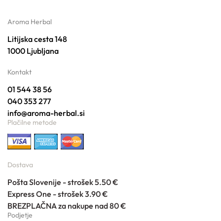
Aroma Herbal
Litijska cesta 148
1000 Ljubljana
Kontakt
01 544 38 56
040 353 277
info@aroma-herbal.si
Plačilne metode
Dostava
Pošta Slovenije - strošek 5.50 €
Express One - strošek 3.90 €
BREZPLAČNA za nakupe nad 80 €
Podjetje