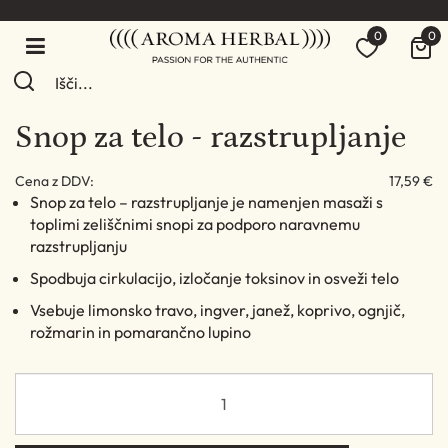
0
0
Snop za telo - razstrupljanje
Cena z DDV:
17,59 €
Snop za telo – razstrupljanje je namenjen masaži s
toplimi zeliščnimi snopi za podporo naravnemu
razstrupljanju
Spodbuja cirkulacijo, izločanje toksinov in osveži telo
Vsebuje limonsko travo, ingver, janež, koprivo, ognjič,
rožmarin in pomarančno lupino