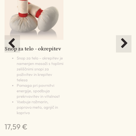
ev
Snop za telo - okrepitev
Sn
v
Snop za telo – okrepitev je
namenjen masaži s toplimi
zeliščnimi snopi za
poživitev in krepitev
telesa
Pomaga pri povrnitvi
energije, spodbuja
prekrvavitev in vitalnost
in
Vsebuje rožmarin,
poprovo meto, ognjič in
koprivo
2
17,59 €