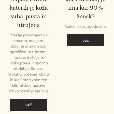
katerih je koža
ima kar 90 %
suha, pusta in
žensk?
utrujena
Celulit skozi zgodovino
Poletje povezujemo s
več
soncem, morjem,
dolgimi dnevi in bolj
sproščenim ritmom.
Toda za kožo je to
lahko precej naporno
obdobje. Sonce,
vročina, potenje, slana
in klorirana voda ter
klimatske naprave
lahko porušijo njeno n
več