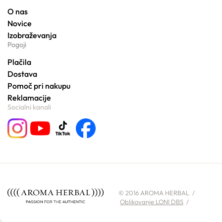
O nas
Novice
Izobraževanja
Pogoji
Plačila
Dostava
Pomoč pri nakupu
Reklamacije
Socialni kanali
© 2016 AROMA HERBAL /
Oblikovanje LONI DBS
/