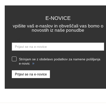
E-NOVICE
vpišite vaš e-naslov in obveščali vas bomo o
novostih iz naše ponudbe
Email
Strinjam se z obdelavo podatkov za namene pošiljanja
»
e-novic
Prijavi se na e-novice