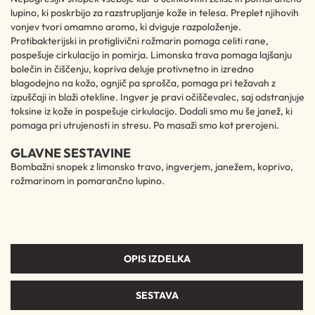
lupino, ki poskrbijo za razstrupljanje kože in telesa. Preplet njihovih
vonjev tvori omamno aromo, ki dviguje razpoloženje.
Protibakterijski in protiglivični rožmarin pomaga celiti rane,
pospešuje cirkulacijo in pomirja. Limonska trava pomaga lajšanju
bolečin in čiščenju, kopriva deluje protivnetno in izredno
blagodejno na kožo, ognjič pa sprošča, pomaga pri težavah z
izpuščaji in blaži otekline. Ingver je pravi očiščevalec, saj odstranjuje
toksine iz kože in pospešuje cirkulacijo. Dodali smo mu še janež, ki
pomaga pri utrujenosti in stresu. Po masaži smo kot prerojeni.
GLAVNE SESTAVINE
Bombažni snopek z limonsko travo, ingverjem, janežem, koprivo,
rožmarinom in pomarančno lupino.
OPIS IZDELKA
SESTAVA