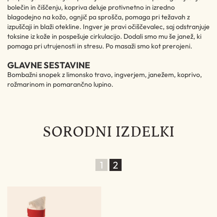
bolečin in čiščenju, kopriva deluje protivnetno in izredno
blagodejno na kožo, ognjič pa sprošča, pomaga pri težavah z
izpuščaji in blaži otekline. Ingver je pravi očiščevalec, saj odstranjuje
toksine iz kože in pospešuje cirkulacijo. Dodali smo mu še janež, ki
pomaga pri utrujenosti in stresu. Po masaži smo kot prerojeni.
GLAVNE SESTAVINE
Bombažni snopek z limonsko travo, ingverjem, janežem, koprivo,
rožmarinom in pomarančno lupino.
SORODNI IZDELKI
1
2