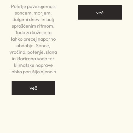
Poletje povezujemo s
več
soncem, morjem,
dolgimi dnevi in bolj
sproščenim ritmom.
Toda za kožo je to
lahko precej naporno
obdobje. Sonce,
vročina, potenje, slana
in klorirana voda ter
klimatske naprave
lahko porušijo njeno n
več