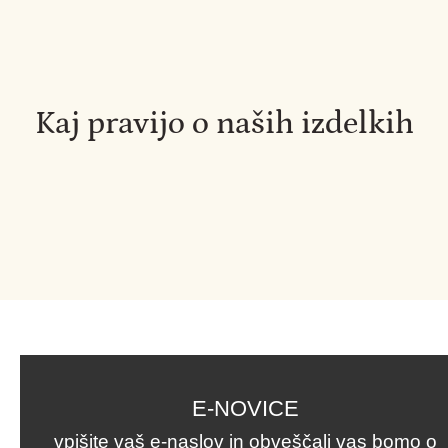
Kaj pravijo o naših izdelkih
E-NOVICE
vpišite vaš e-naslov in obveščali vas bomo o