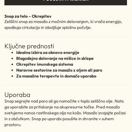
Snop za telo – Okrepitev
Zeliščni snop za masažo z močnim delovanjem, ki vrača energijo,
spodbuja cirkulacijo in izboljšuje splošno počutje.
Ključne prednosti
Idealna izbira za obnovo energije
Blagodejno delovanje na mišice in sklepe
Okrepitev imunskega sistema
Naravne sestavine za masažo z oljem ali paro
Za masažne terapevte in domačo uporabo
Uporaba
Snop segrejte nad paro ali ga namočite v toplo zeliščno olje. Nato
ga uporabite za pritiskanje na akupresurne točke. Pred masažo
svetujemo nanos rastlinskega olja na kožo. Masažo izvajajte počasi
in z občutkom. Snop po uporabi posušite in shranite v suhem
prostoru.