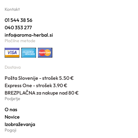
Kontakt
01 544 38 56
040 353 277
info@aroma-herbal.si
Plačilne metode
Dostava
Pošta Slovenije - strošek 5.50 €
Express One - strošek 3.90 €
BREZPLAČNA za nakupe nad 80 €
Podjetje
O nas
Novice
Izobraževanja
Pogoji