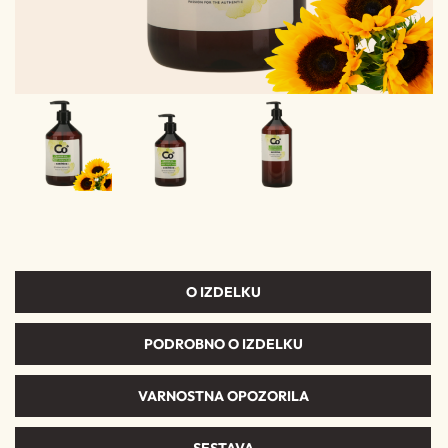
O IZDELKU
PODROBNO O IZDELKU
VARNOSTNA OPOZORILA