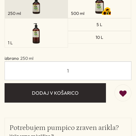
250 ml
500 ml
5 L
10 L
1 L
izbrano
250 ml
DODAJ V KOŠARICO
Potrebujem pumpico zraven arikla?