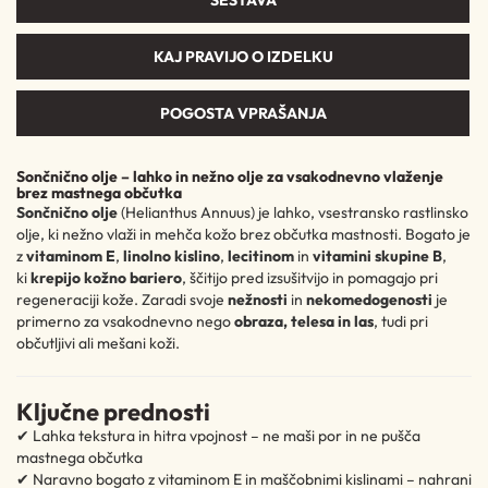
SESTAVA
KAJ PRAVIJO O IZDELKU
POGOSTA VPRAŠANJA
Sončnično olje – lahko in nežno olje za vsakodnevno vlaženje
brez mastnega občutka
Sončnično olje
(Helianthus Annuus) je lahko, vsestransko rastlinsko
olje, ki nežno vlaži in mehča kožo brez občutka mastnosti. Bogato je
z
vitaminom E
,
linolno kislino
,
lecitinom
in
vitamini skupine B
,
ki
krepijo kožno bariero
, ščitijo pred izsušitvijo in pomagajo pri
regeneraciji kože. Zaradi svoje
nežnosti
in
nekomedogenosti
je
primerno za vsakodnevno nego
obraza, telesa in las
, tudi pri
občutljivi ali mešani koži.
Ključne prednosti
✔ Lahka tekstura in hitra vpojnost – ne maši por in ne pušča
mastnega občutka
✔ Naravno bogato z vitaminom E in maščobnimi kislinami – nahrani