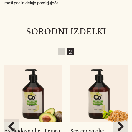
maši por in deluje pomirjujoče.
SORODNI IZDELKI
1
2
us
Avokadovo olje - Persea
Sezamovo olje -
N