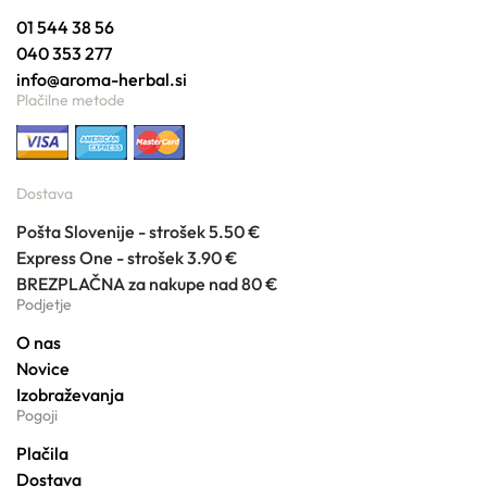
01 544 38 56
040 353 277
info@aroma-herbal.si
Plačilne metode
Dostava
Pošta Slovenije - strošek 5.50 €
Express One - strošek 3.90 €
BREZPLAČNA za nakupe nad 80 €
Podjetje
O nas
Novice
Izobraževanja
Pogoji
Plačila
Dostava