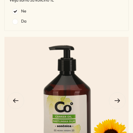
Velja samo za količino 1L
Ne
Da