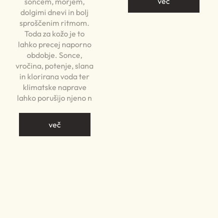
več
soncem, morjem,
dolgimi dnevi in bolj
sproščenim ritmom.
Toda za kožo je to
lahko precej naporno
obdobje. Sonce,
vročina, potenje, slana
in klorirana voda ter
klimatske naprave
lahko porušijo njeno n
več