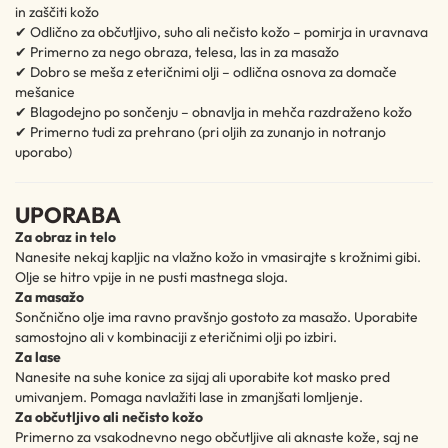
in zaščiti kožo
✔ Odlično za občutljivo, suho ali nečisto kožo – pomirja in uravnava
✔ Primerno za nego obraza, telesa, las in za masažo
✔ Dobro se meša z eteričnimi olji – odlična osnova za domače
mešanice
✔ Blagodejno po sončenju – obnavlja in mehča razdraženo kožo
✔ Primerno tudi za prehrano (pri oljih za zunanjo in notranjo
uporabo)
UPORABA
Za obraz in telo
Nanesite nekaj kapljic na vlažno kožo in vmasirajte s krožnimi gibi.
Olje se hitro vpije in ne pusti mastnega sloja.
Za masažo
Sončnično olje ima ravno pravšnjo gostoto za masažo. Uporabite
samostojno ali v kombinaciji z eteričnimi olji po izbiri.
Za lase
Nanesite na suhe konice za sijaj ali uporabite kot masko pred
umivanjem. Pomaga navlažiti lase in zmanjšati lomljenje.
Za občutljivo ali nečisto kožo
Primerno za vsakodnevno nego občutljive ali aknaste kože, saj ne