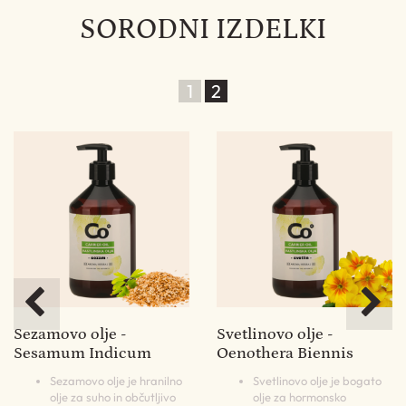
SORODNI IZDELKI
1
2
Sezamovo olje -
Svetlinovo olje -
A
Sesamum Indicum
Oenothera Biennis
S
hko
Sezamovo olje je hranilno
Svetlinovo olje je bogato
no
olje za suho in občutljivo
olje za hormonsko