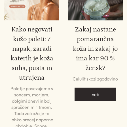
Kako negovati
Zakaj nastane
kožo poleti: 7
pomarančna
napak, zaradi
koža in zakaj jo
katerih je koža
ima kar 90 %
suha, pusta in
žensk?
utrujena
Celulit skozi zgodovino
Poletje povezujemo s
več
soncem, morjem,
dolgimi dnevi in bolj
sproščenim ritmom.
Toda za kožo je to
lahko precej naporno
obdobje. Sonce,