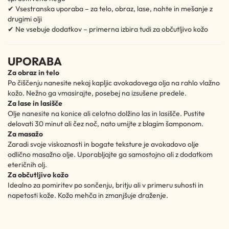
✔ Vsestranska uporaba – za telo, obraz, lase, nohte in mešanje z
drugimi olji
✔ Ne vsebuje dodatkov – primerna izbira tudi za občutljivo kožo
UPORABA
Za obraz in telo
Po čiščenju nanesite nekaj kapljic avokadovega olja na rahlo vlažno
kožo. Nežno ga vmasirajte, posebej na izsušene predele.
Za lase in lasišče
Olje nanesite na konice ali celotno dolžino las in lasišče. Pustite
delovati 30 minut ali čez noč, nato umijte z blagim šamponom.
Za masažo
Zaradi svoje viskoznosti in bogate teksture je avokadovo olje
odlično masažno olje. Uporabljajte ga samostojno ali z dodatkom
eteričnih olj.
Za občutljivo kožo
Idealno za pomiritev po sončenju, britju ali v primeru suhosti in
napetosti kože. Kožo mehča in zmanjšuje draženje.