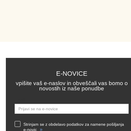
E-NOVICE
vpišite vaš e-naslov in obveščali vas bomo o
novostih iz naše ponudbe
Email
Strinjam se z obdelavo podatkov za namene pošiljanja
»
e-novic