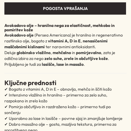
POGOSTA VPRAŠANJA
Avokadovo olje – hranilna nega za elastičnost, mehkobo in
pomiritev kože
Avokadovo olje
(Persea Americana) je hranilno in regenerativno
rastlinsko olje, bogato z
vitamini A, D in E
,
nenasičenimi
maščobnimi kislinami
ter naravnimi antioksidanti.
Deluje
globinsko vlažilno
,
mehčalno
in
pomirjevalno
, zato je
odlična izbira za nego
zelo suhe, zrele in občutljive kože
.
Priljubljeno je tudi za
lasišče, lase in masažo
.
Ključne prednosti
✔ Bogato z vitamini A, D in E – obnavlja, mehča in ščiti kožo
✔ Intenzivno vlažilno in hranilno – primerno za zelo suho,
razpokano in zrelo kožo
✔ Pomirja občutljivo in razdraženo kožo – primerno tudi po
sončenju
✔ Uporabno za lase in lasišče – povrne sijaj in zmanjšuje lomljenje
✔ Dobro masažno olje – gosta, mazljiva tekstura, primerna za
sprostitveno nego