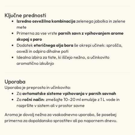
Ključne prednosti
Izredno osvežilna kombinacija
zelenega jabolka in zelene
mete
Primerna za vse vrste
parnih savn z vpihovanjem arome
skupaj s paro
Dodatek
eteričnega olja bora
še okrepi učinek: sprošča,
osveži in odpira dihalne poti
Idealna izbira za tiste, ki iščejo nežno, a učinkovito
aromatično izkušnjo
Uporaba
Uporaba je preprosta in učinkovita:
Za
avtomatske sisteme vpihovanja v parnih savnah
Za
ročni način
: zmešajte 10–20 ml emulzije z 1 L vode in
razpršite v sistem ali v prostor savne
Aroma je dovolj nežna za vsakodnevno uporabo, še posebej
primerna za dopoldansko sprostitev ali po napornem dnevu.