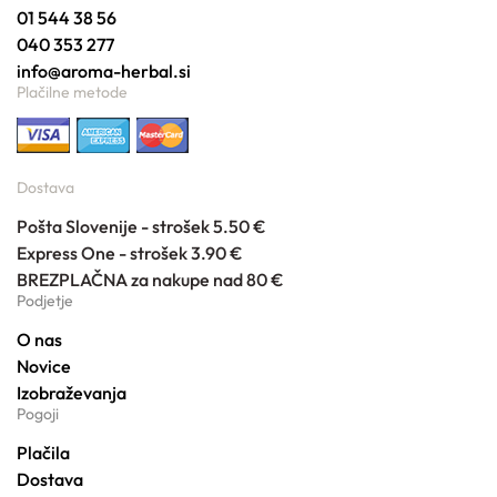
01 544 38 56
040 353 277
info@aroma-herbal.si
Plačilne metode
Dostava
Pošta Slovenije - strošek 5.50 €
Express One - strošek 3.90 €
BREZPLAČNA za nakupe nad 80 €
Podjetje
O nas
Novice
Izobraževanja
Pogoji
Plačila
Dostava