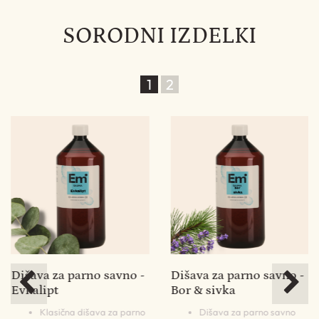
SORODNI IZDELKI
1
2
-
Dišava za parno savno -
Dišava za parno savno -
Evkalipt
Bor & sivka
Klasična dišava za parno
Dišava za parno savno