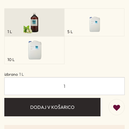
1 L
5 L
10 L
izbrano
1 L
DODAJ V KOŠARICO