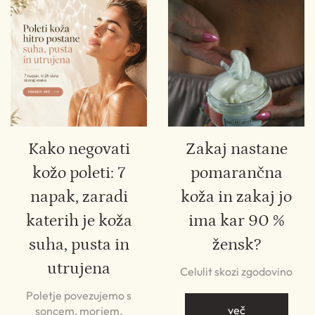
Kako negovati
Zakaj nastane
kožo poleti: 7
pomarančna
napak, zaradi
koža in zakaj jo
katerih je koža
ima kar 90 %
suha, pusta in
žensk?
utrujena
Celulit skozi zgodovino
Poletje povezujemo s
več
soncem, morjem,