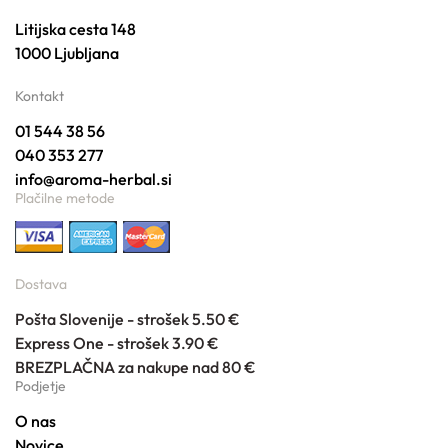
Litijska cesta 148
1000 Ljubljana
Kontakt
01 544 38 56
040 353 277
info@aroma-herbal.si
Plačilne metode
Dostava
Pošta Slovenije - strošek 5.50 €
Express One - strošek 3.90 €
BREZPLAČNA za nakupe nad 80 €
Podjetje
O nas
Novice