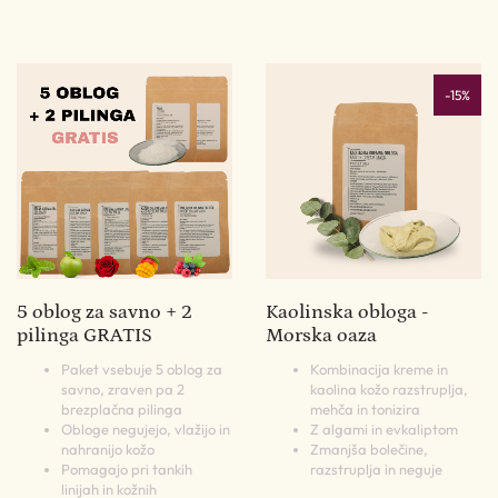
-15%
5 oblog za savno + 2
Kaolinska obloga -
pilinga GRATIS
Morska oaza
Paket vsebuje 5 oblog za
Kombinacija kreme in
savno, zraven pa 2
kaolina kožo razstruplja,
brezplačna pilinga
mehča in tonizira
Obloge negujejo, vlažijo in
Z algami in evkaliptom
nahranijo kožo
Zmanjša bolečine,
Pomagajo pri tankih
razstruplja in neguje
linijah in kožnih