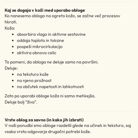
Kaj se dogaja v koži med uporabo obloge
Ko nanesemo oblogo na ogreto kožo, se začne več procesov
hkrati.
Koža:
absorbira vlago in aktivne sestavine
oddaja toploto in toksine
pospeši mikrocirkulacijo
aktivira obnovo celic
To pomeni, da obloga ne deluje samo na površini.
Deluje:
na teksturo kože
na njeno prožnost
na občutek napetosti in lahkotnosti
Zato po uporabi obloge koža ni samo mehkejša.
Deluje bolj “živa”.
Vrste oblog za savno (in kako jih izbrati)
V naši ponudbi smo obloge razdelili glede na učinek in teksturo, saj
vsaka vrsta odgovarja drugačni potrebi kože.