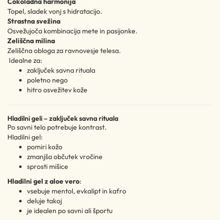
Čokoladna harmonija
Topel, sladek vonj s hidratacijo.
Strastna svežina
Osvežujoča kombinacija mete in pasijonke.
Zeliščna milina
Zeliščna obloga za ravnovesje telesa.
Idealne za:
zaključek savna rituala
poletno nego
hitro osvežitev kože
Hladilni geli – zaključek savna rituala
Po savni telo potrebuje kontrast.
Hladilni gel:
pomiri kožo
zmanjša občutek vročine
sprosti mišice
Hladilni gel z aloe vero
:
vsebuje mentol, evkalipt in kafro
deluje takoj
je idealen po savni ali športu