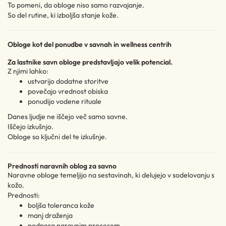
To pomeni, da obloge niso samo razvajanje.
So del rutine, ki izboljša stanje kože.
Obloge kot del ponudbe v savnah in wellness centrih
Za lastnike savn obloge predstavljajo velik potencial.
Z njimi lahko:
ustvarijo dodatne storitve
povečajo vrednost obiska
ponudijo vodene rituale
Danes ljudje ne iščejo več samo savne.
Iščejo izkušnjo.
Obloge so ključni del te izkušnje.
Prednosti naravnih oblog za savno
Naravne obloge temeljijo na sestavinah, ki delujejo v sodelovanju s
kožo.
Prednosti:
boljša toleranca kože
manj draženja
podpora naravnim procesom