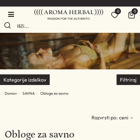
0
0
Kategorije izdelkov
Filtriraj
Domov
SAVNA
Obloge za savno
Razvrsti po:
ceni
Obloge za savno