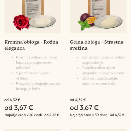
Kremna obloga - Rožna
Gelna obloga - Strastna
eleganca
svežina
Kremna obloga za nego
Gel za savnanje za boljše
kože z pomlajevalnim
razpoloženje
učinkom
S parfumskim oljem
S parfumskim oljem
pasionke in poprove mete
vrtnice
Izboljša razpoloženje,
Pospešuje znojenje, osveži
poživi in napne kožo
in neguje kožo
od 4,32 €
od 4,32 €
od 3,67 €
od 3,67 €
Najnižja cena v 30 dneh
od 4,32 €
Najnižja cena v 30 dneh
od 4,32 €