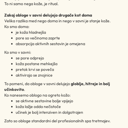
To ni samo nega kože, je ritual.
Zakaj obloge v savni delujejo drugače kot doma
Velika razlika med nego doma in nego v savni je stanje kože.
Ko smo doma:
je koža hladnejša
pore so večinoma zaprte
absorpcija aktivnih sestavin je omejena
Ko smo v savni:
se pore odprejo
koža postane mehkejša
pretok krvi se poveča
aktivirajo se znojnice
To pomeni, da obloge v savni delujejo
globlje, hitreje in bolj
učinkovito
.
Ko nanesemo oblogo na ogreto kožo:
se aktivne sestavine bolje vpijejo
koža lažje odda nečistoče
učinek je bolj intenziven in dolgotrajen
Zato so obloge standardni del profesionalnih spa tretmajev.