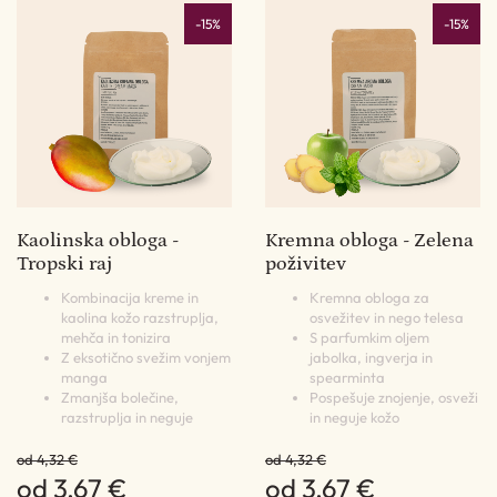
-15%
-15%
Kaolinska obloga -
Kremna obloga - Zelena
Tropski raj
poživitev
Kombinacija kreme in
Kremna obloga za
kaolina kožo razstruplja,
osvežitev in nego telesa
mehča in tonizira
S parfumkim oljem
Z eksotično svežim vonjem
jabolka, ingverja in
manga
spearminta
Zmanjša bolečine,
Pospešuje znojenje, osveži
razstruplja in neguje
in neguje kožo
od 4,32 €
od 4,32 €
od 3,67 €
od 3,67 €