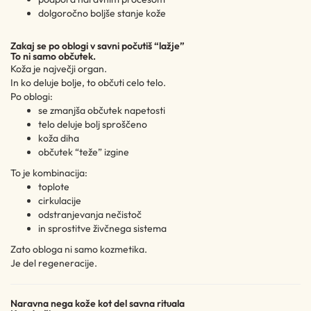
dolgoročno boljše stanje kože
Zakaj se po oblogi v savni počutiš “lažje”
To ni samo občutek.
Koža je največji organ.
In ko deluje bolje, to občuti celo telo.
Po oblogi:
se zmanjša občutek napetosti
telo deluje bolj sproščeno
koža diha
občutek “teže” izgine
To je kombinacija:
toplote
cirkulacije
odstranjevanja nečistoč
in sprostitve živčnega sistema
Zato obloga ni samo kozmetika.
Je del regeneracije.
Naravna nega kože kot del savna rituala