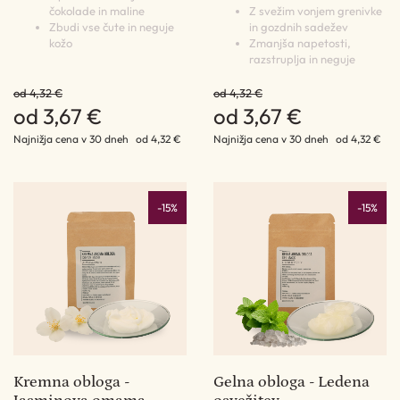
čokolade in maline
Z svežim vonjem grenivke
Zbudi vse čute in neguje
in gozdnih sadežev
kožo
Zmanjša napetosti,
razstruplja in neguje
od 4,32 €
od 4,32 €
od 3,67 €
od 3,67 €
Najnižja cena v 30 dneh
od 4,32 €
Najnižja cena v 30 dneh
od 4,32 €
-15%
-15%
Kremna obloga -
Gelna obloga - Ledena