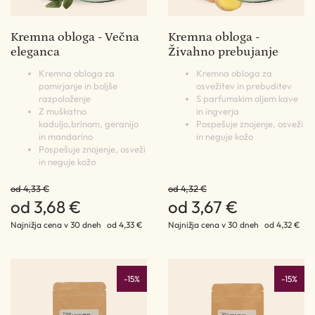
Kremna obloga - Večna
Kremna obloga -
eleganca
Živahno prebujanje
Kremna obloga za
Kremna obloga za
pomirjanje in boljše
osvežitev in prebuditev
razpoloženje
S parfumskim oljem kave
Z muškatno
in ingverja
kaduljo,brinom, geranijo
Pospešuje znojenje, osveži
in mandarino
in neguje kožo
Pospešuje znojenje, osveži
in neguje kožo
od 4,33 €
od 4,32 €
od 3,68 €
od 3,67 €
Najnižja cena v 30 dneh
od 4,33 €
Najnižja cena v 30 dneh
od 4,32 €
-15%
-15%