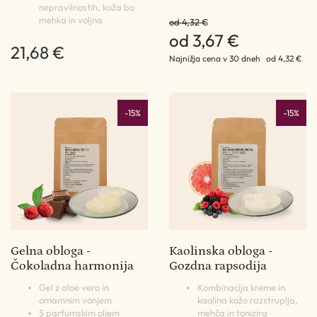
nepravilnostih, koža bo
mehka in voljna
od 4,32 €
od 3,67 €
21,68 €
Najnižja cena v 30 dneh
od 4,32 €
-15%
-15%
Gelna obloga -
Kaolinska obloga -
Čokoladna harmonija
Gozdna rapsodija
Gel z aloe vero in
Kombinacija kreme in
omamnim vonjem
kaolina kožo razstruplja,
S parfumskim oljem
mehča in tonizira