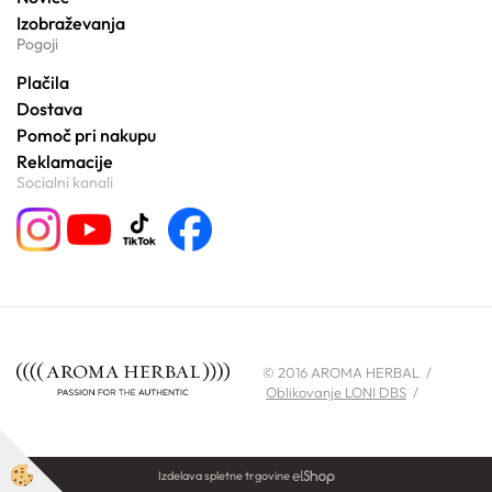
Izobraževanja
Pogoji
Plačila
Dostava
Pomoč pri nakupu
Reklamacije
Socialni kanali
© 2016 AROMA HERBAL /
Oblikovanje LONI DBS
/
Izdelava spletne trgovine