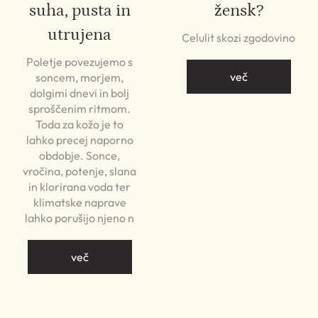
suha, pusta in
žensk?
utrujena
Celulit skozi zgodovino
Poletje povezujemo s
več
soncem, morjem,
dolgimi dnevi in bolj
sproščenim ritmom.
Toda za kožo je to
lahko precej naporno
obdobje. Sonce,
vročina, potenje, slana
in klorirana voda ter
klimatske naprave
lahko porušijo njeno n
več