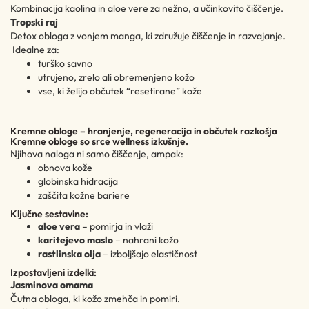
Kombinacija kaolina in aloe vere za nežno, a učinkovito čiščenje.
Tropski raj
Detox obloga z vonjem manga, ki združuje čiščenje in razvajanje.
Idealne za:
turško savno
utrujeno, zrelo ali obremenjeno kožo
vse, ki želijo občutek “resetirane” kože
Kremne obloge – hranjenje, regeneracija in občutek razkošja
Kremne obloge so srce wellness izkušnje.
Njihova naloga ni samo čiščenje, ampak:
obnova kože
globinska hidracija
zaščita kožne bariere
Ključne sestavine:
aloe vera
– pomirja in vlaži
karitejevo maslo
– nahrani kožo
rastlinska olja
– izboljšajo elastičnost
Izpostavljeni izdelki:
Jasminova omama
Čutna obloga, ki kožo zmehča in pomiri.