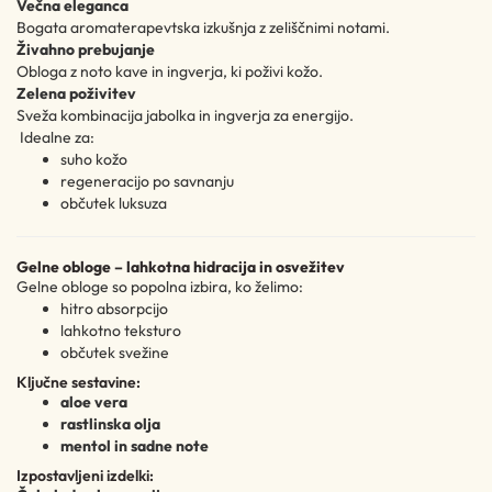
Večna eleganca
Bogata aromaterapevtska izkušnja z zeliščnimi notami.
Živahno prebujanje
Obloga z noto kave in ingverja, ki poživi kožo.
Zelena poživitev
Sveža kombinacija jabolka in ingverja za energijo.
Idealne za:
suho kožo
regeneracijo po savnanju
občutek luksuza
Gelne obloge – lahkotna hidracija in osvežitev
Gelne obloge so popolna izbira, ko želimo:
hitro absorpcijo
lahkotno teksturo
občutek svežine
Ključne sestavine:
aloe vera
rastlinska olja
mentol in sadne note
Izpostavljeni izdelki: