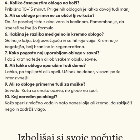
4. Koliko časa pustim oblogo na koži?
Približno 10–15 minut. Pri gelnih oblogah je lahko dovolj tudi manj.
5. Ali so obloge primerne za občutljivo kožo?
Da, še posebej tiste z aloe vero in kaolinom. Pomembno je, da
izbereš nežnejšo formulo.
6. Kakšna je razlika med gelno in kremno oblogo?
Gelna je lažja, bolj osvežujoča in se hitreje vpije. Kremna je
bogatejša, bolj hranilna in regenerativna.
7. Kako pogosto naj uporabljam obloge v savni?
1 do 2 krat na teden ali ob vsakem obisku savne.
8. Ali lahko oblogo uporabim tudi doma?
Lahko, po topli prhi ali kopeli. Učinek bo dober, v savni pa še
intenzivnejši.
9. Ali so obloge primerne tudi za moške?
Seveda. Koža se enako odziva, ne glede na spol.
10. Kaj naredim po oblogi?
Kožo speri z mlačno vodo in nato nanesi olje ali kremo, da zaključiš
nego in zadržiš vlago.
Izboljšaj si svoje počutje