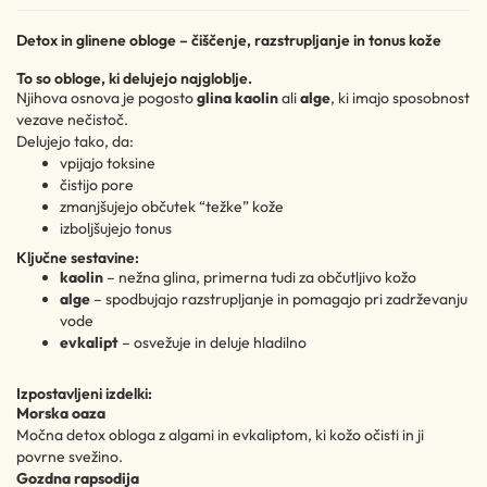
Detox in glinene obloge – čiščenje, razstrupljanje in tonus kože
To so obloge, ki delujejo najgloblje.
Njihova osnova je pogosto
glina kaolin
ali
alge
, ki imajo sposobnost
vezave nečistoč.
Delujejo tako, da:
vpijajo toksine
čistijo pore
zmanjšujejo občutek “težke” kože
izboljšujejo tonus
Ključne sestavine:
kaolin
– nežna glina, primerna tudi za občutljivo kožo
alge
– spodbujajo razstrupljanje in pomagajo pri zadrževanju
vode
evkalipt
– osvežuje in deluje hladilno
Izpostavljeni izdelki:
Morska oaza
Močna detox obloga z algami in evkaliptom, ki kožo očisti in ji
povrne svežino.
Gozdna rapsodija