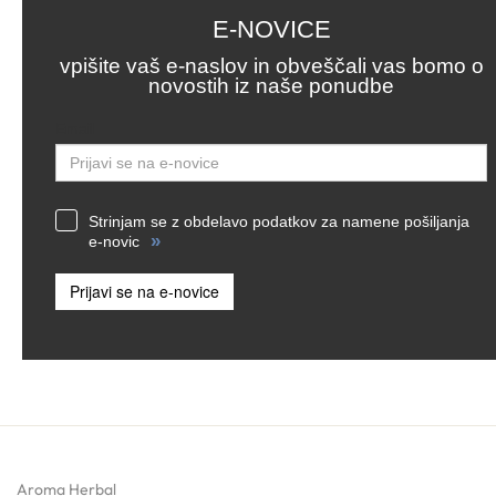
E-NOVICE
vpišite vaš e-naslov in obveščali vas bomo o
novostih iz naše ponudbe
Email
Strinjam se z obdelavo podatkov za namene pošiljanja
»
e-novic
Prijavi se na e-novice
Aroma Herbal