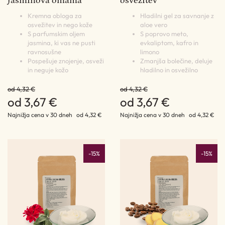
Jasminova omama
osvežitev
Kremna obloga za
Hladilni gel za savnanje z
osvežitev in nego kože
aloe vero
S parfumskim oljem
S poprovo meto,
jasmina, ki vas ne pusti
evkaliptom, kafro in
ravnosušne
limono
Pospešuje znojenje, osveži
Zmanjša bolečine, deluje
in neguje kožo
hladilno in osvežilno
od 4,32 €
od 4,32 €
od 3,67 €
od 3,67 €
Najnižja cena v 30 dneh
od 4,32 €
Najnižja cena v 30 dneh
od 4,32 €
-15%
-15%