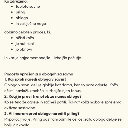
Ko združimo:
toploto savne
piling
oblogo
in zaključno nego
dobimo celoten proces, ki:
očisti kožo
jo nahrani
jo obnovi
In kar je najpomembnejše – izboljša počutje.
Pogosta vprašanja o oblogah za savno
1. Kaj sploh naredi obloga v savni?
Obloga v savni deluje globlje kot doma, ker so pore odprte. Kožo
očisti, navlaži, zmehča in izboljša njen tonus.
2. Kdaj je pravi trenutek za nanos obloge?
Ko se telo že ogreje in začneš potiti. Takrat koža najbolje sprejema
aktivne sestavine.
3. Ali moram pred oblogo narediti piling?
Priporočljivo je. Piling odstrani odmrle celice, zato obloga deluje še
bolj učinkovito.