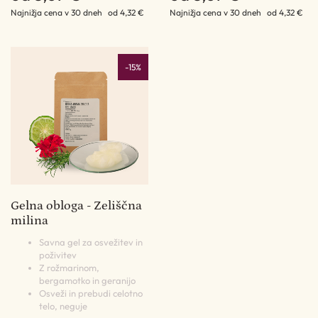
Najnižja cena v 30 dneh
od 4,32 €
Najnižja cena v 30 dneh
od 4,32 €
-15%
Gelna obloga - Zeliščna
milina
Savna gel za osvežitev in
poživitev
Z rožmarinom,
bergamotko in geranijo
Osveži in prebudi celotno
telo, neguje