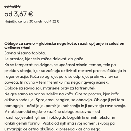
od 4,32 €
od 3,67 €
Najnižja cena v 30 dneh
od 4,32 €
Obloge za savno – globinska nega kože, razstrupljanje in celosten
wellness ritual
Savna ni samo toplota.
Je prostor, kjer telo začne delovati drugače.
Ko se temperatura dvigne, se upočasni miselni tempo, telo pa
preide v stanje, kjer se začnejo aktivirati naravni procesi čiščenja in
regeneracije. Koža se ogreje, pore se odprejo, prekrvavitev se
poveča. In ravno v tem trenutku ima nega največji učinek.
Obloge za savno so ustvarjene prav za ta trenutek.
Ne gre samo za nanos izdelka na kožo. Gre za proces, kjer koža
aktivno sodeluje. Sprejema, reagira, se obnavlja. Obloge ji pri tem
pomagajo – očistijo jo, pomirijo, nahranijo in ji povrnejo ravnovesje.
V naši ponudbi najdete različne obloge za savno – od
razstrupljevalnih glinenih oblog do bogatih kremnih tekstur in
lahkih gelnih formul. Vsaka od njih ima svoj namen, skupaj pa
ustvarjajo celostno izkušnjo, ki presega klasično nego.