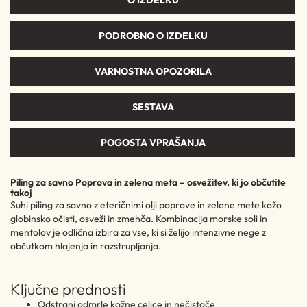
O IZDELKU
PODROBNO O IZDELKU
VARNOSTNA OPOZORILA
SESTAVA
POGOSTA VPRAŠANJA
Piling za savno Poprova in zelena meta – osvežitev, ki jo občutite
takoj
Suhi piling za savno z eteričnimi olji poprove in zelene mete kožo
globinsko očisti, osveži in zmehča. Kombinacija morske soli in
mentolov je odlična izbira za vse, ki si želijo intenzivne nege z
občutkom hlajenja in razstrupljanja.
Ključne prednosti
Odstrani odmrle kožne celice in nečistoče