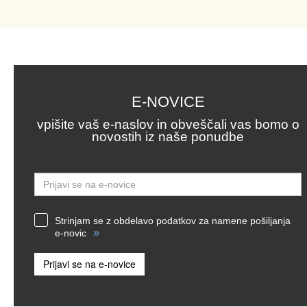
E-NOVICE
vpišite vaš e-naslov in obveščali vas bomo o
novostih iz naše ponudbe
Email
Strinjam se z obdelavo podatkov za namene pošiljanja
»
e-novic
Prijavi se na e-novice