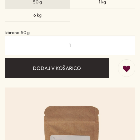
50 g
1 kg
6 kg
izbrano
50 g
DODAJ V KOŠARICO