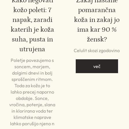
Kako negovati
Zakaj nastane
kožo poleti: 7
pomarančna
napak, zaradi
koža in zakaj jo
katerih je koža
ima kar 90 %
suha, pusta in
žensk?
utrujena
Celulit skozi zgodovino
Poletje povezujemo s
več
soncem, morjem,
dolgimi dnevi in bolj
sproščenim ritmom.
Toda za kožo je to
lahko precej naporno
obdobje. Sonce,
vročina, potenje, slana
in klorirana voda ter
klimatske naprave
lahko porušijo njeno n