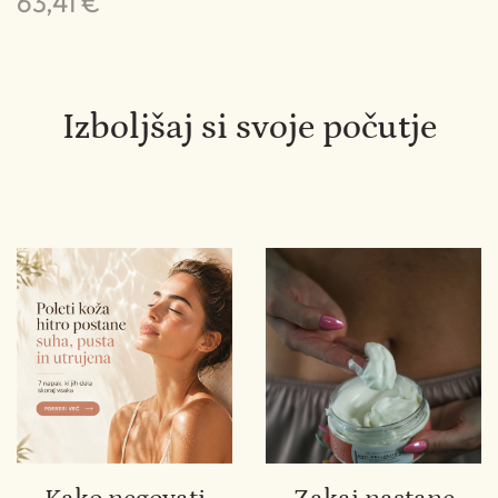
63,41 €
1
Izboljšaj si svoje počutje