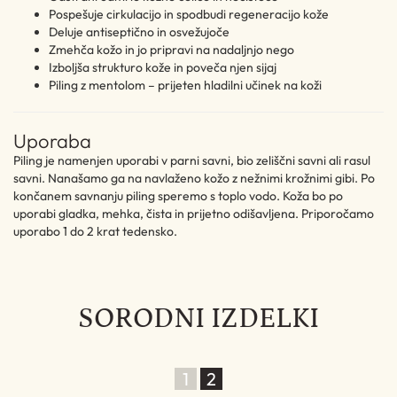
Pospešuje cirkulacijo in spodbudi regeneracijo kože
Deluje antiseptično in osvežujoče
Zmehča kožo in jo pripravi na nadaljnjo nego
Izboljša strukturo kože in poveča njen sijaj
Piling z mentolom – prijeten hladilni učinek na koži
Uporaba
Piling je namenjen uporabi v parni savni, bio zeliščni savni ali rasul
savni. Nanašamo ga na navlaženo kožo z nežnimi krožnimi gibi. Po
končanem savnanju piling speremo s toplo vodo. Koža bo po
uporabi gladka, mehka, čista in prijetno odišavljena. Priporočamo
uporabo 1 do 2 krat tedensko.
SORODNI IZDELKI
1
2