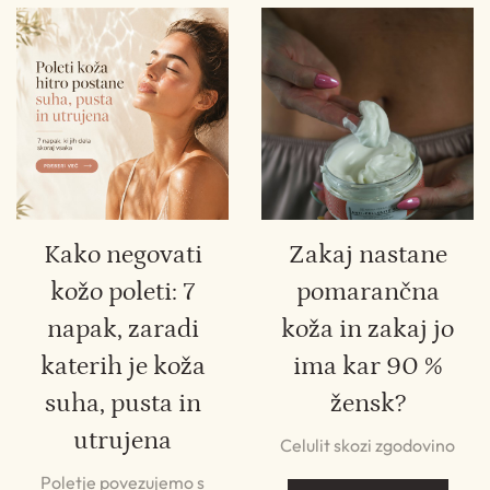
Kako negovati
Zakaj nastane
kožo poleti: 7
pomarančna
napak, zaradi
koža in zakaj jo
katerih je koža
ima kar 90 %
suha, pusta in
žensk?
utrujena
Celulit skozi zgodovino
Poletje povezujemo s