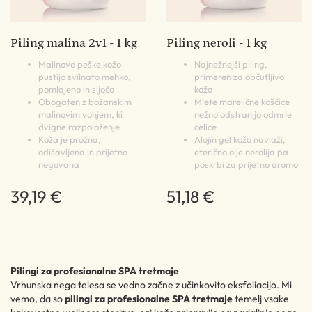
Piling malina 2v1 - 1 kg
Piling neroli - 1 kg
Malinove peške kožo
Najnežnejši piling,
pustijo svilnato mehko,
primeren za občutljivo
pomlajeno in sijočo
kožo
Obogaten z božanskim
Mlete marelične koščice
malinovim vonjem, ki
nežno odstranijo odmrle
dvigne razpoloženje
celice
Koža je prožna,
Alojin gel kožo navlaži,
odišavljena in prijetno
eterično olje nerolija pa
negovana
poskrbi za prijetno aromo
39,19 €
51,18 €
Pilingi za profesionalne SPA tretmaje
Vrhunska nega telesa se vedno začne z učinkovito eksfoliacijo. Mi
vemo, da so
pilingi za profesionalne SPA tretmaje
temelj vsake