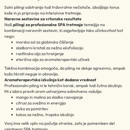
Solni pilingi odstranijo tudi trdovratne nečistoče, izboljšajo tonus
kože in jo pripravijo na intenzivne tretmaje.
Naravne sestavine za vrhunske rezultate
Naši
pilingi za profesionalne SPA tretmaje
temeljijo na
kombinaciji naravnih sestavin, ki zagotavljajo tako učinkovitost kot
nego:
morska sol za globinsko čiščenje
sladkorni kristali za nežno eksfoliacijo
rastlinska olja za hranjenje
eterična olja za aromaterapevtski učinek
Takšna kombinacija omogoča, da piling ne deluje agresivno, ampak
kožo hkrati neguje in obnavlja.
Aromaterapevtska izkušnja kot dodana vrednost
Profesionalni piling ni le tehnični korak, ampak tudi čutna izkušnja.
Mi z izbiro pravih arom ustvarjamo edinstveno vzdušje:
mango in malina za sladko razvajanje
citrusi za svežino in energijo
sivka za pomiritev
kokos za nežno, tropsko izkušnjo
Vonj ima velik vpliv na počutje stranke, zato je pomemben del
celotnega SPA tretmaja.