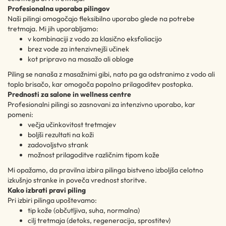
Profesionalna uporaba pilingov
Naši pilingi omogočajo fleksibilno uporabo glede na potrebe
tretmaja. Mi jih uporabljamo:
v kombinaciji z vodo za klasično eksfoliacijo
brez vode za intenzivnejši učinek
kot pripravo na masažo ali obloge
Piling se nanaša z masažnimi gibi, nato pa ga odstranimo z vodo ali
toplo brisačo, kar omogoča popolno prilagoditev postopka.
Prednosti za salone in wellness centre
Profesionalni pilingi so zasnovani za intenzivno uporabo, kar
pomeni:
večja učinkovitost tretmajev
boljši rezultati na koži
zadovoljstvo strank
možnost prilagoditve različnim tipom kože
Mi opažamo, da pravilna izbira pilinga bistveno izboljša celotno
izkušnjo stranke in poveča vrednost storitve.
Kako izbrati pravi piling
Pri izbiri pilinga upoštevamo:
tip kože (občutljiva, suha, normalna)
cilj tretmaja (detoks, regeneracija, sprostitev)