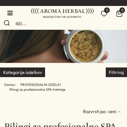
0
0
Kategorije izdelkov
Filtriraj
Domov
PROFESIONALNI IZDELKI
Pilingi za profesionalne SPA tretmaje
Razvrsti po:
ceni
Pilingi za profesionalne SPA