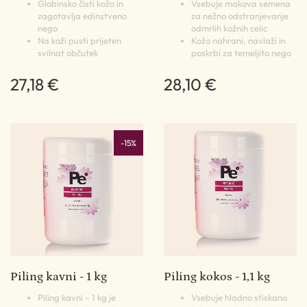
Globinsko čisti kožo in
Vsebuje makova semena
zagotavlja edinstveno
za nežno odstranjevanje
nego
odmrlih kožnih celic
Na koži pusti prijeten
Kožo nahrani, navlaži in
svilnat občutek
poskrbi za temeljito nego
27,18 €
28,10 €
-15%
Piling kavni - 1 kg
Piling kokos - 1,1 kg
Piling kavni – 1 kg je
Vsebuje hladno stiskano