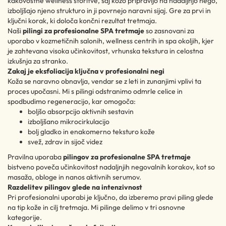
kakovostne wellness storitve, saj kožo pripravijo na nadaljnjo nego,
izboljšajo njeno strukturo in ji povrnejo naravni sijaj. Gre za prvi in
ključni korak, ki določa končni rezultat tretmaja.
Naši
pilingi za profesionalne SPA tretmaje
so zasnovani za
uporabo v kozmetičnih salonih, wellness centrih in spa okoljih, kjer
je zahtevana visoka učinkovitost, vrhunska tekstura in celostna
izkušnja za stranko.
Zakaj je eksfoliacija ključna v profesionalni negi
Koža se naravno obnavlja, vendar se z leti in zunanjimi vplivi ta
proces upočasni. Mi s pilingi odstranimo odmrle celice in
spodbudimo regeneracijo, kar omogoča:
boljšo absorpcijo aktivnih sestavin
izboljšano mikrocirkulacijo
bolj gladko in enakomerno teksturo kože
svež, zdrav in sijoč videz
Pravilna uporaba
pilingov za profesionalne SPA tretmaje
bistveno poveča učinkovitost nadaljnjih negovalnih korakov, kot so
masaža, obloge in nanos aktivnih serumov.
Razdelitev pilingov glede na intenzivnost
Pri profesionalni uporabi je ključno, da izberemo pravi piling glede
na tip kože in cilj tretmaja. Mi pilinge delimo v tri osnovne
kategorije.