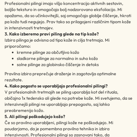
Profesionalni pilingi imajo višjo koncentracijo aktivnih sestavin,
boljšo teksturo in omogočajo bolj nadzorovano eksfoliacijo. Mi
opažamo, da so učinkovitejši, saj omogočajo globlje čiščenje, hkrati
pa kožo tudi negujejo. Prav tako so prilagojeni različnim tipom kože
in intenzivnosti tretmajev.
3. Kako izberemo pravi piling glede na tip kože?
Izbira pilinga je odvisna od tipa kože in cilja tretmaja. Mi
priporočamo:
kremne pilinge za občutljivo kožo
sladkorne pilinge za normalno in suho kožo
solne pilinge za globinsko čiščenje in detoks
Pravilna izbira preprečuje draženje in zagotavlja optimalne
rezultate.
4. Kako pogosto se uporabljajo profesionalni pilingi?
V profesionalnih tretmajih se piling uporablja kot del rituala,
običajno 1x tedensko ali glede na potrebe kože. Mi svetujemo, da se
intenzivnejši pilingi ne uporabljajo prepogosto, saj lahko
preobremenijo kožo.
5. Ali pilingi poškodujejo kožo?
Če so pravilno uporabljeni, pilingi kože ne poškodujejo. Mi
poudarjamo, da je pomembna pravilna tehnika in izbira
intenzivnosti. Profesionalni pilingi so zasnovani tako, da