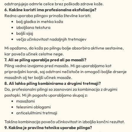
odstranjujejo odmrle celice brez poškodb zdrave kože.
6. Kakšne koristi ima profesionalna eksfoliacija?
Redna uporaba pilingov prinaša številne koristi:
bolj gladka in mehka koža
izboljšana tekstura
boljši sijaj
večja učinkovitost nadaljnjih tretmajev
Mi opažamo, da koža po pilingu bolje absorbira aktivne sestavine,
kar poveča učinek celotne nege.
7. Ali se piling uporablja pred ali po masaži?
Piling vedno izvajamo pred masažo. Mi ga uporabljamo kot
pripravljalni korak, saj odstrani nečistoče in omogoči boljše drsenje
masažnih olj ter boljši učinek masaže.
8. Ali lahko piling kombiniramo z drugimi tretmaji?
Da, profesionalni pilingi so zasnovani za kombinacijo z drugimi
postopki. Mi jih pogosto uporabljamo skupaj z:
masažami
telesnimi oblogami
anticelulitnimi tretmaji
Takšna kombinacija poveča učinkovitost in izboljša končni rezultat.
9. Kakšna je pravilna tehnika uporabe pilinga?