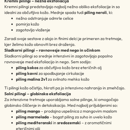
Kremni pilingi – nežna eksfoliacija
Kremni pilingi predstavljajo najbolj nežno obliko eksfoliacije in so
idealni za občutljivo kožo. Mednje spada tudi
piling neroli
, ki:
nežno odstranjuje odmrle celice
pomirja kožo
zagotavlja vlaženje
Zaradi svoje sestave z alojo in finimi delci je primeren za tretmaje,
kjer želimo kožo obnoviti brez draženja.
Sladkorni pilingi – ravnovesje med nego in učinkom
Sladkorni pilingi so srednje intenzivni in zagotavljajo popolno
ravnovesje med eksfoliacijo in nego. Sem sodijo:
piling kokos
za občutljivo kožo brez eteričnih olj
piling kavni
za spodbujanje cirkulacije
piling malina 2v1
za svilnato mehko kožo
Ti pilingi kožo očistijo, hkrati pa jo intenzivno nahranijo in zmehčajo.
Solni pilingi – globinska eksfoliacija
Za intenzivne tretmaje uporabljamo solne pilinge, ki omogočajo
globinsko čiščenje in detoksikacijo. Med najbolj priljubljenimi so:
piling mango
– prodajna uspešnica z mangovim maslom
piling marmelada
– bogat piling za suho in uvelo kožo
piling mediteranski
in
sredozemski
– z aromatičnimi
eteričnimi olji