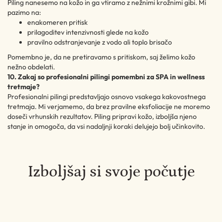
Piling nanesemo na kožo in ga vtiramo z nežnimi krožnimi gibi. Mi
pazimo na:
enakomeren pritisk
prilagoditev intenzivnosti glede na kožo
pravilno odstranjevanje z vodo ali toplo brisačo
Pomembno je, da ne pretiravamo s pritiskom, saj želimo kožo
nežno obdelati.
10. Zakaj so profesionalni pilingi pomembni za SPA in wellness
tretmaje?
Profesionalni pilingi predstavljajo osnovo vsakega kakovostnega
tretmaja. Mi verjamemo, da brez pravilne eksfoliacije ne moremo
doseči vrhunskih rezultatov. Piling pripravi kožo, izboljša njeno
stanje in omogoča, da vsi nadaljnji koraki delujejo bolj učinkovito.
Izboljšaj si svoje počutje