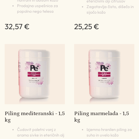
eteričnimi olji citrusov
Prodajna uspešnica za
Zagotavlja čisto, dišečo in
popolno nego telesa
sijočo kožo
32,57 €
25,25 €
Piling mediteranski - 1,5
Piling marmelada - 1,5
kg
kg
Čudovit poletni vonj z
Izjemno hranilen piling za
aromo sivke in eteričnih olj
suho in uvelo kožo