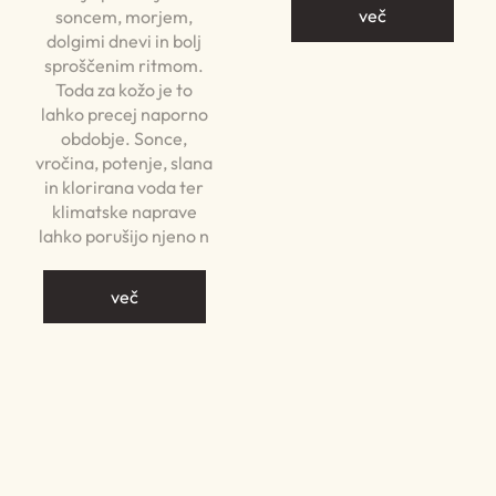
več
soncem, morjem,
dolgimi dnevi in bolj
sproščenim ritmom.
Toda za kožo je to
lahko precej naporno
obdobje. Sonce,
vročina, potenje, slana
in klorirana voda ter
klimatske naprave
lahko porušijo njeno n
več