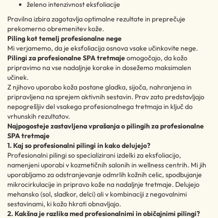
želeno intenzivnost eksfoliacije
Pravilna izbira zagotavlja optimalne rezultate in preprečuje
prekomerno obremenitev kože.
Piling kot temelj profesionalne nege
Mi verjamemo, da je eksfoliacija osnova vsake učinkovite nege.
Pilingi za profesionalne SPA tretmaje
omogočajo, da kožo
pripravimo na vse nadaljnje korake in dosežemo maksimalen
učinek.
Z njihovo uporabo koža postane gladka, sijoča, nahranjena in
pripravljena na sprejem aktivnih sestavin. Prav zato predstavljajo
nepogrešljiv del vsakega profesionalnega tretmaja in ključ do
vrhunskih rezultatov.
Najpogosteje zastavljena vprašanja o pilingih za profesionalne
SPA tretmaje
1. Kaj so profesionalni pilingi in kako delujejo?
Profesionalni pilingi so specializirani izdelki za eksfoliacijo,
namenjeni uporabi v kozmetičnih salonih in wellness centrih. Mi jih
uporabljamo za odstranjevanje odmrlih kožnih celic, spodbujanje
mikrocirkulacije in pripravo kože na nadaljnje tretmaje. Delujejo
mehansko (sol, sladkor, delci) ali v kombinaciji z negovalnimi
sestavinami, ki kožo hkrati obnavljajo.
2. Kakšna je razlika med profesionalnimi in običajnimi pilingi?