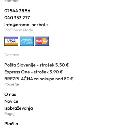
Kontakt
01 544 38 56
040 353 277
info@aroma-herbal.si
Plačilne metode
Dostava
Pošta Slovenije - strošek 5.50 €
Express One - strošek 3.90 €
BREZPLAČNA za nakupe nad 80 €
Podjetje
O nas
Novice
Izobraževanja
Pogoji
Plačila