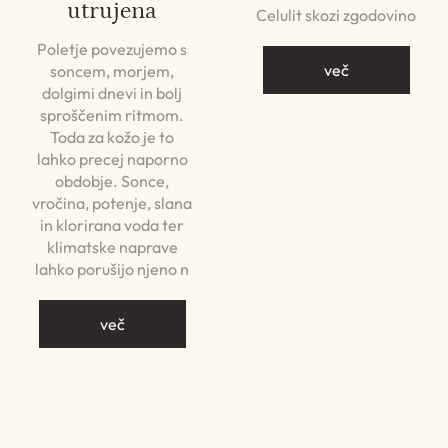
utrujena
Celulit skozi zgodovino
Poletje povezujemo s
več
soncem, morjem,
dolgimi dnevi in bolj
sproščenim ritmom.
Toda za kožo je to
lahko precej naporno
obdobje. Sonce,
vročina, potenje, slana
in klorirana voda ter
klimatske naprave
lahko porušijo njeno n
več