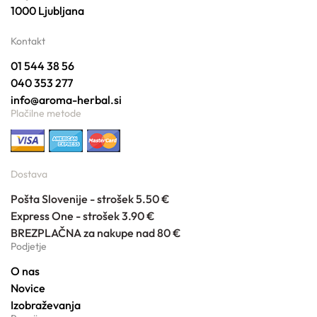
1000 Ljubljana
Kontakt
01 544 38 56
040 353 277
info@aroma-herbal.si
Plačilne metode
Dostava
Pošta Slovenije - strošek 5.50 €
Express One - strošek 3.90 €
BREZPLAČNA za nakupe nad 80 €
Podjetje
O nas
Novice
Izobraževanja