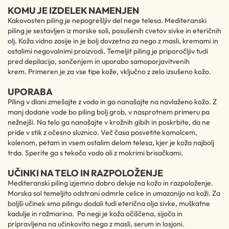
KOMU JE IZDELEK NAMENJEN
Kakovosten piling je nepogrešljiv del nege telesa. Mediteranski
piling je sestavljen iz morske soli, posušenih cvetov sivke in eteričnih
olj. Koža vidno zasije in je bolj dovzetna za nego z masli, kremami in
ostalimi negovalnimi proizvodi. Temeljit piling je priporočljiv tudi
pred depilacijo, sončenjem in uporabo samoporjavitvenih
krem. Primeren je za vse tipe kože, vključno z zelo izsušeno kožo.
UPORABA
Piling v dlani zmešajte z vodo in ga nanašajte na navlaženo kožo. Z
manj dodane vode bo piling bolj grob, v nasprotnem primeru pa
nežnejši. Na telo ga nanašajte v krožnih gibih in poskrbite, da ne
pride v stik z očesno sluznico. Več časa posvetite komolcem,
kolenom, petam in vsem ostalim delom telesa, kjer je koža najbolj
trda. Sperite ga s tekočo vodo ali z mokrimi brisačkami.
UČINKI NA TELO IN RAZPOLOŽENJE
Mediteranski piling izjemno dobro deluje na kožo in razpoloženje.
Morska sol temeljito odstrani odmrle celice in umazanijo na koži. Za
boljši učinek smo pilingu dodali tudi eterična olja sivke, muškatne
kadulje in rožmarina. Po negi je koža očiščena, sijoča in
pripravljena na učinkovito nego z masli, serum in losjoni.