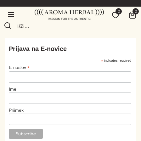
0
0
Prijava na E-novice
*
indicates required
*
E-naslov
Ime
Priimek