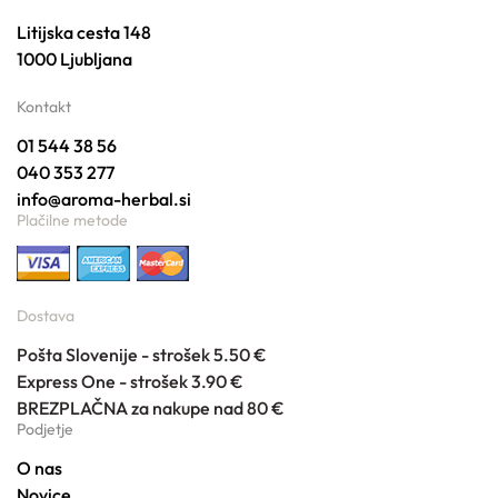
Litijska cesta 148
1000 Ljubljana
Kontakt
01 544 38 56
040 353 277
info@aroma-herbal.si
Plačilne metode
Dostava
Pošta Slovenije - strošek 5.50 €
Express One - strošek 3.90 €
BREZPLAČNA za nakupe nad 80 €
Podjetje
O nas
Novice