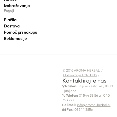
Izobraževanja
Pogoji
Plačila
Dostava
Pomoč pri nakupu
Reklamacije
© 2016 AROMA HERBAL /
Oblikovanje LONI DBS
/
Kontaktirajte nas
Naslov:
Litijska cesta 148, 1000
Ljubljana
Telefon:
01 544 38 56 ali 040
353 277
Email:
info@aroma-herbal.si
Fax:
01 544 3856