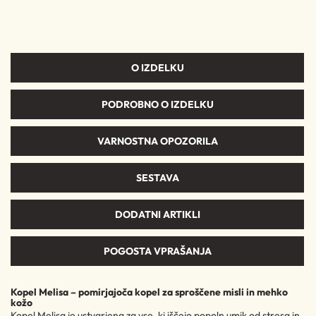
O IZDELKU
PODROBNO O IZDELKU
VARNOSTNA OPOZORILA
SESTAVA
DODATNI ARTIKLI
POGOSTA VPRAŠANJA
Kopel Melisa – pomirjajoča kopel za sproščene misli in mehko
kožo
Kopel Melisa je ustvarjena za vse, ki iščejo popoln umik od stresa in