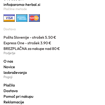
info@aroma-herbal.si
Plačilne metode
Dostava
Pošta Slovenije - strošek 5.50 €
Express One - strošek 3.90 €
BREZPLAČNA za nakupe nad 80 €
Podjetje
O nas
Novice
Izobraževanja
Pogoji
Plačila
Dostava
Pomoč pri nakupu
Reklamacije