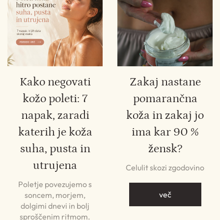
Kako negovati
Zakaj nastane
kožo poleti: 7
pomarančna
napak, zaradi
koža in zakaj jo
katerih je koža
ima kar 90 %
suha, pusta in
žensk?
utrujena
Celulit skozi zgodovino
Poletje povezujemo s
več
soncem, morjem,
dolgimi dnevi in bolj
sproščenim ritmom.