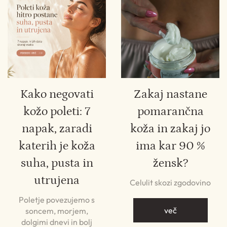
Kako negovati
Zakaj nastane
kožo poleti: 7
pomarančna
napak, zaradi
koža in zakaj jo
katerih je koža
ima kar 90 %
suha, pusta in
žensk?
utrujena
Celulit skozi zgodovino
Poletje povezujemo s
več
soncem, morjem,
dolgimi dnevi in bolj