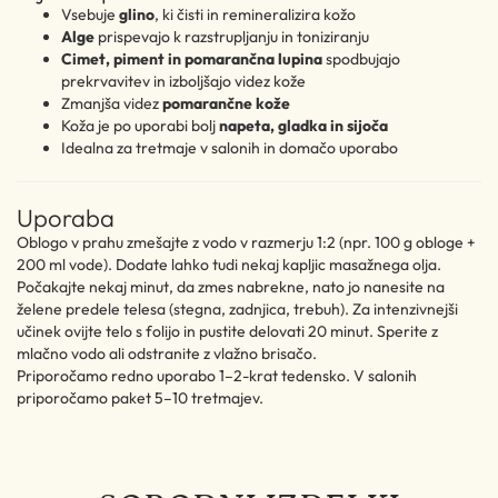
Vsebuje
glino
, ki čisti in remineralizira kožo
Alge
prispevajo k razstrupljanju in toniziranju
Cimet, piment in pomarančna lupina
spodbujajo
prekrvavitev in izboljšajo videz kože
Zmanjša videz
pomarančne kože
Koža je po uporabi bolj
napeta, gladka in sijoča
Idealna za tretmaje v salonih in domačo uporabo
Uporaba
Oblogo v prahu zmešajte z vodo v razmerju 1:2 (npr. 100 g obloge +
200 ml vode). Dodate lahko tudi nekaj kapljic masažnega olja.
Počakajte nekaj minut, da zmes nabrekne, nato jo nanesite na
želene predele telesa (stegna, zadnjica, trebuh). Za intenzivnejši
učinek ovijte telo s folijo in pustite delovati 20 minut. Sperite z
mlačno vodo ali odstranite z vlažno brisačo.
Priporočamo redno uporabo 1–2-krat tedensko. V salonih
priporočamo paket 5–10 tretmajev.