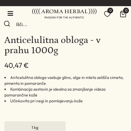
0
0
Anticelulitna obloga - v
prahu 1000g
40,47 €
Anticelulitna obloga vsebuje glino, alge in mleta zelišča cimeta,
pimenta in pomaranče
Kombinacija sestavin je idealna za zmanjšanje videza
pomarančne kože
Učinkovita pri negi in pomlajevanju kože
1 kg