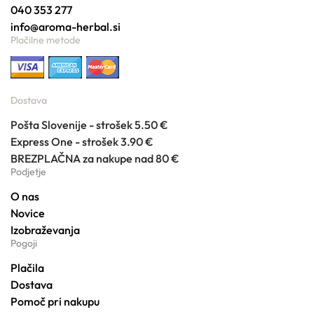
040 353 277
info@aroma-herbal.si
Plačilne metode
Dostava
Pošta Slovenije - strošek 5.50 €
Express One - strošek 3.90 €
BREZPLAČNA za nakupe nad 80 €
Podjetje
O nas
Novice
Izobraževanja
Pogoji
Plačila
Dostava
Pomoč pri nakupu