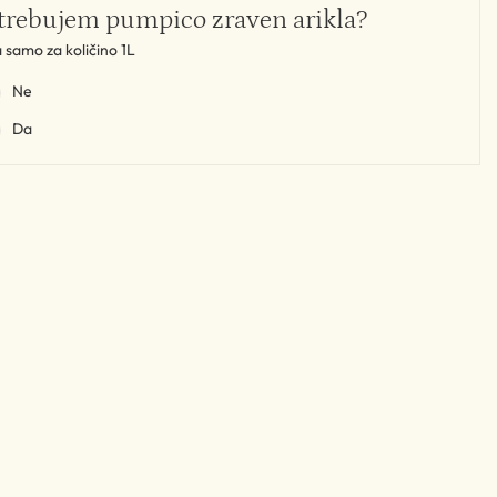
trebujem pumpico zraven arikla?
a samo za količino 1L
Ne
Da