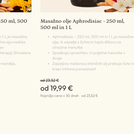
250 ml, 500
Masažno olje Aphrodisiac - 250 ml,
500 ml in 1 L
n 1 L je masažno
Aphrodisiac – 250 ml, 500 ml in 1 L je masažno
nalno ajurvedsko
olje, ki zapelje s čutno in toplo dišavo za
tev
strastne trenutke
 terapiji Shirodara
Spodbuja sprostitev, in prijetne trenutke v
dvoje
a mandlja,
Zapeljiva mešanica eteričnih olj prebuja čute in
krepi intimno povezanost
od 23,52 €
od 19,99 €
Najnižja cena v 30 dneh
od 23,52 €