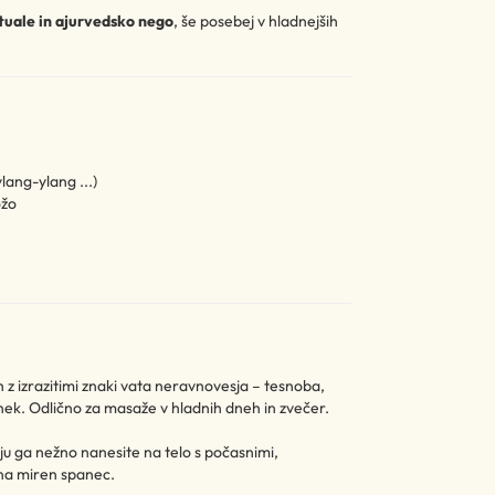
tuale in ajurvedsko nego
, še posebej v hladnejših
ylang-ylang ...)
ožo
z izrazitimi znaki vata neravnovesja – tesnoba,
nek. Odlično za masaže v hladnih dneh in zvečer.
nju ga nežno nanesite na telo s počasnimi,
 na miren spanec.