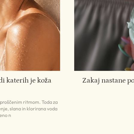
di katerih je koža
Zakaj nastane p
 sproščenim ritmom. Toda za
nje, slana in klorirana voda
jeno n