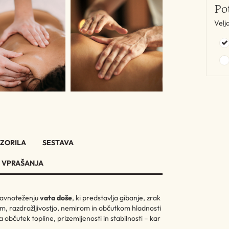
Po
Velj
ZORILA
SESTAVA
 VPRAŠANJA
ravnoteženju
vata doše
, ki predstavlja gibanje, zrak
jem, razdražljivostjo, nemirom in občutkom hladnosti
ja občutek topline, prizemljenosti in stabilnosti – kar