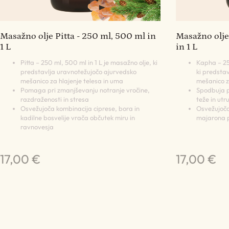
Masažno olje Pitta - 250 ml, 500 ml in
Masažno olje
1 L
in 1 L
Pitta – 250 ml, 500 ml in 1 L je masažno olje, ki
Kapha – 250
predstavlja uravnotežujočo ajurvedsko
ki predstav
mešanico za hlajenje telesa in uma
mešanico za
Pomaga pri zmanjševanju notranje vročine,
Spodbuja p
razdraženosti in stresa
teže in utr
Osvežujoča kombinacija ciprese, bora in
Osvežujoč
kadilne bosvelije vrača občutek miru in
majarona p
ravnovesja
17,00 €
17,00 €