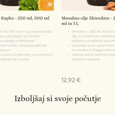
 Kapha - 250 ml, 500 ml
Masažno olje Shirodara - 
ml in 1 L
 ml, 500 ml in 1 L je masažno olje,
Shirodara – 250 ml, 500 ml i
lja poživljajočo ajurvedsko
olje, ki predstavlja tradicio
 energijo in lahkotnost
mešanico za globoko sprosti
rekrvavitev, zmanjšuje občutek
Uporablja se pri sprostitveni
ujenosti
za umiritev živčnega sistema
a aroma bergamotke, pomaranče in
Vsebuje nežna rastlinska olj
rebudi telo in duha
sončnice in sezama
12,92 €
Izboljšaj si svoje počutje