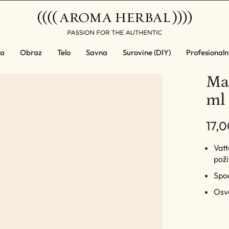
a
Obraz
Telo
Savna
Surovine (DIY)
Profesionalni
Mas
ml 
17,
Vatt
poži
Spod
Osve