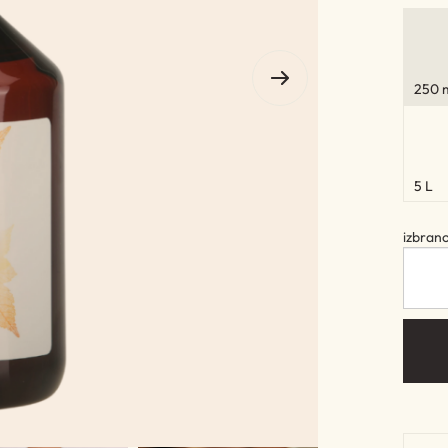
250 
5 L
izbran