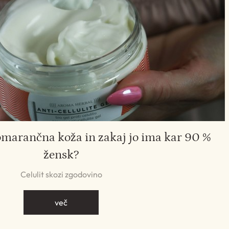
omarančna koža in zakaj jo ima kar 90 %
žensk?
Celulit skozi zgodovino
več