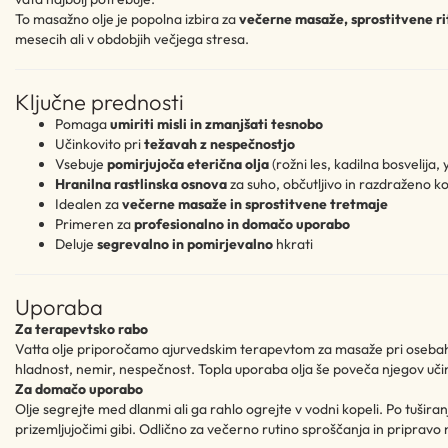
To masažno olje je popolna izbira za
večerne masaže, sprostitvene ri
mesecih ali v obdobjih večjega stresa.
Ključne prednosti
Pomaga
umiriti misli in zmanjšati tesnobo
Učinkovito pri
težavah z nespečnostjo
Vsebuje
pomirjujoča eterična olja
(rožni les, kadilna bosvelija, 
Hranilna rastlinska osnova
za suho, občutljivo in razdraženo k
Idealen za
večerne masaže in sprostitvene tretmaje
Primeren za
profesionalno in domačo uporabo
Deluje
segrevalno in pomirjevalno
hkrati
Uporaba
Za terapevtsko rabo
Vatta olje priporočamo ajurvedskim terapevtom za masaže pri osebah 
hladnost, nemir, nespečnost. Topla uporaba olja še poveča njegov uči
Za domačo uporabo
Olje segrejte med dlanmi ali ga rahlo ogrejte v vodni kopeli. Po tušira
prizemljujočimi gibi. Odlično za večerno rutino sproščanja in pripravo