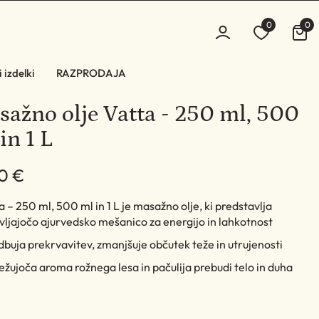
0
0
 izdelki
RAZPRODAJA
ažno olje Vatta - 250 ml, 500
in 1 L
00 €
a – 250 ml, 500 ml in 1 L je masažno olje, ki predstavlja
vljajočo ajurvedsko mešanico za energijo in lahkotnost
buja prekrvavitev, zmanjšuje občutek teže in utrujenosti
žujoča aroma rožnega lesa in pačulija prebudi telo in duha