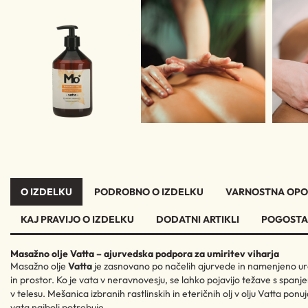
O IZDELKU
PODROBNO O IZDELKU
VARNOSTNA OPO
KAJ PRAVIJO O IZDELKU
DODATNI ARTIKLI
POGOSTA
Masažno olje Vatta – ajurvedska podpora za umiritev viharja
Masažno olje
Vatta
je zasnovano po načelih ajurvede in namenjeno u
in prostor. Ko je vata v neravnovesju, se lahko pojavijo težave s span
v telesu. Mešanica izbranih rastlinskih in eteričnih olj v olju Vatta ponu
vata najbolj potrebuje.