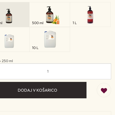
ml
500 ml
1 L
10 L
o
250 ml
DODAJ V KOŠARICO