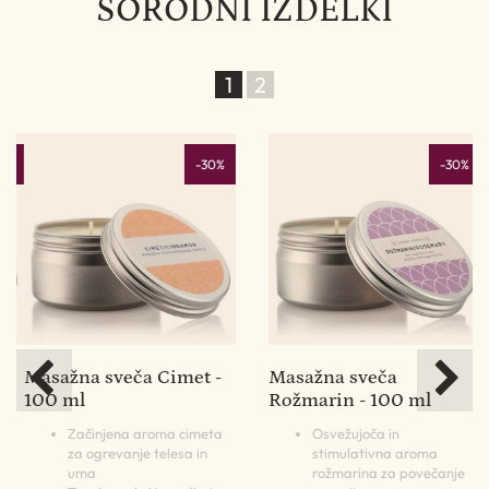
SORODNI IZDELKI
1
2
%
-30%
-30%
Masažna sveča Cimet -
Masažna sveča
100 ml
Rožmarin - 100 ml
Začinjena aroma cimeta
Osvežujoča in
za ogrevanje telesa in
stimulativna aroma
uma
rožmarina za povečanje