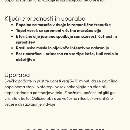
popolno romantično vzdušje in sproščujočo nego telesa.
Ključne prednosti in uporaba
Popolna za masažo v dvoje in romantične trenutke
Topel vosek se spremeni v čutno masažno olje
Eterično olje jasmina spodbuja samozavest, čutnost in
sprostitev
Rastlinska masla in olja kožo intenzivno nahranijo
Brez parafina – primerna za vse tipe kože, tudi zrelo in
občutljivo
Uporaba
Svečko prižgite in pustite goreti vsaj 5–10 minut, da se površina
popolnoma stopi. Nato topli vosek nakapljajte na dlan ali
neposredno na partnerjevo telo. Z nežnimi, počasnimi gibi ga
vtisnite v kožo. Odlična izbira za večerne rituale, romantične
večere ali razvajanje v dvoje.