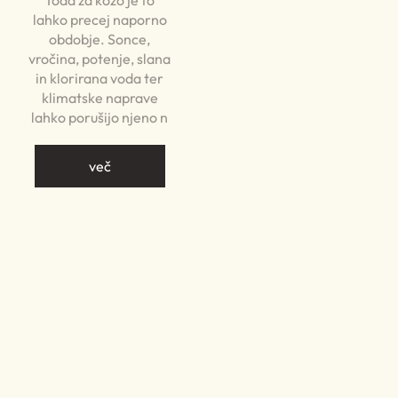
Toda za kožo je to
lahko precej naporno
obdobje. Sonce,
vročina, potenje, slana
in klorirana voda ter
klimatske naprave
lahko porušijo njeno n
več