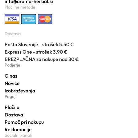
info@aroma-herbal.si
Plačilne metode
Dostava
Pošta Slovenije - strošek 5.50 €
Express One - strošek 3.90 €
BREZPLAČNA za nakupe nad 80 €
Podjetje
O nas
Novice
Izobraževanja
Pogoji
Plačila
Dostava
Pomoč pri nakupu
Reklamacije
Socialni kanali