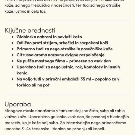
kože, za nego trebuščka v nosečnosti, ter tudi za nego otroške
kože, ustnic in celo las.
Ključne prednosti
Globinsko nahrani in navlaži kožo
Odlično proti strijam, srbečici in razpokani koži
Primerno tudi za nego otroške in nosečniške kože
Citrusna aroma naravno dvigne razpoloženje
Ne pušča mastnega filma – primeren za vsak dan
Uporabno tudi za nego ustnic, rok, komolcev in lasnih
konic
Na voljo tudi v priročni embalaži 35 ml – popolno za v
torbico ali na pot
Uporaba
Mangovo maslo nanašamo v tankem sloju na čisto, suho ali rahlo
vlažno kožo. Uporabimo ga lahko vsak dan, še posebej v hladnejših
mesecih, ko je koža bolj suha. Za intenzivnejšo nego priporočamo
uporabo 3–4× tedensko. Idealno po prhanju ali kopeli.