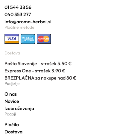
01 544 38 56
040 353 277
info@aroma-herbal.si
Plačilne metode
Dostava
Pošta Slovenije - strošek 5.50 €
Express One - strošek 3.90 €
BREZPLAČNA za nakupe nad 80 €
Podjetje
O nas
Novice
Izobraževanja
Pogoji
Plačila
Dostava