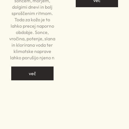
več
soncem, morjem,
dolgimi dnevi in bolj
sproščenim ritmom.
Toda za kožo je to
lahko precej naporno
obdobje. Sonce,
vročina, potenje, slana
in klorirana voda ter
klimatske naprave
lahko porušijo njeno n
več