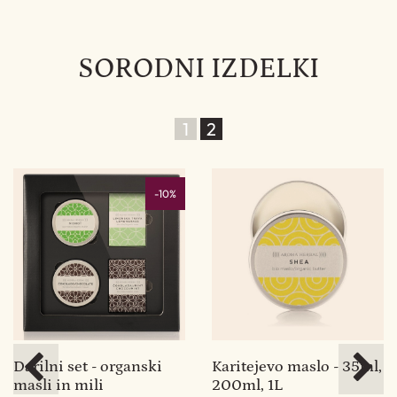
SORODNI IZDELKI
1
2
-10%
l,
Darilni set - organski
Karitejevo maslo - 35ml,
K
masli in mili
200ml, 1L
n