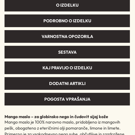
O IZDELKU
PODROBNO O IZDELKU
VARNOSTNA OPOZORILA
SESTAVA
KAJ PRAVIJO O IZDELKU
DODATNI ARTIKLI
POGOSTA VPRAŠANJA
Mango maslo – za globinsko nego in čudovit sijaj kože
Mango maslo je 100% naravno maslo, pridobljeno iz mangovih
pešk, obogateno z eteričnimi olji pomaranče, limone in limete.
Primerno je za vsakodnevno nego suhe, občutljive in razdražene