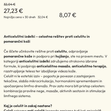
32,04 €
27,23 €
8,07 €
Najnižja cena v 30 dneh
32,04 €
Anticelulitni izdelki – celostna rešitev proti celulitu in
pomarančni koži
Če iščete učinkovite rešitve proti
celulitu
, odpravljanje
pomarančne kože
in podporo pri
hujšanju
, ste na pravem mestu. V
kategoriji
anticelulitni izdelki
združujemo strokovno izbrane
formule, ki podpirajo
anticelolitno masažo
,
anticelulitno terapijo
,
razstrupljanje telesa ter izboljšanje videza kože.
Celulit ni le estetski izziv – pogosto je povezan z zastajanjem
tekočine, slabšo mikrocirkulacijo, hormonskimi spremembami in
upočasnjeno limfno drenažo. Prav zato mora biti pristop celosten:
kombinacija pravilne nege, masaže, aktivnih sestavin in stimulacije
limfnega sistema.
Kaj je celulit in zakaj nastane?
Celoli
oziroma
anti celolit
(pogosto zapisano tudi kot
anicelolit
)