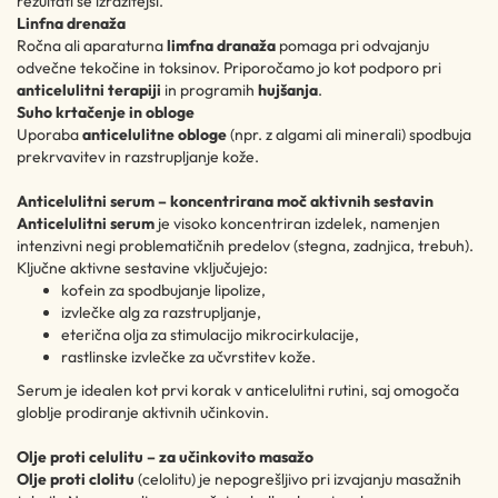
rezultati še izrazitejši.
Linfna drenaža
Ročna ali aparaturna
limfna dranaža
pomaga pri odvajanju
odvečne tekočine in toksinov. Priporočamo jo kot podporo pri
anticelulitni terapiji
in programih
hujšanja
.
Suho krtačenje in obloge
Uporaba
anticelulitne obloge
(npr. z algami ali minerali) spodbuja
prekrvavitev in razstrupljanje kože.
Anticelulitni serum – koncentrirana moč aktivnih sestavin
Anticelulitni serum
je visoko koncentriran izdelek, namenjen
intenzivni negi problematičnih predelov (stegna, zadnjica, trebuh).
Ključne aktivne sestavine vključujejo:
kofein za spodbujanje lipolize,
izvlečke alg za razstrupljanje,
eterična olja za stimulacijo mikrocirkulacije,
rastlinske izvlečke za učvrstitev kože.
Serum je idealen kot prvi korak v anticelulitni rutini, saj omogoča
globlje prodiranje aktivnih učinkovin.
Olje proti celulitu – za učinkovito masažo
Olje proti clolitu
(celolitu) je nepogrešljivo pri izvajanju masažnih