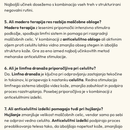
Najboljši učinek dosežemo s kombinacijo vseh treh v strukturirani
negovalni rutini.
5. Ali madero terapija res razbija maščobne obloge?
Madero terapija
z lesenimi pripomočki intenzivno stimulira
podkožje, spodbuja limfni sistem in pomaga pri razgradnji
maščobnih celic. V kombinaciji z
anticelulitno oblogo
ali aktivnim
oljem proti celulitu lahko vidno zmanjša obseg stegen in izboljša
strukturo kože. Gre za eno izmed najbolj učinkovitih metod
mehanske anticelulitne stimulacije.
6. Ali je limfna dranaža priporočljiva pri celulitu?
Da.
Linfna dranaža
je ključna pri odpravljanju zastajanja tekočine
in toksinov, ki prispevajo k nastanku
celulita
. Redna stimulacija
limfnega sistema izboljša videz kože, zmanjša zabuhlost in podpira
proces razstruplanja. Posebej priporočljiva je v kombinaciji z
anticelulitnimi izdelki.
7. Ali anticelulitni izdelki pomagajo tudi pri hujšanju?
Hujšanje
zmanjšuje velikost maščobnih celic, vendar samo po sebi
ne odpravi vedno celulita.
Anticelulitni izdelki
podpirajo proces
preoblikovanja telesa tako, da izboljšajo napetost kože, zmanjšajo