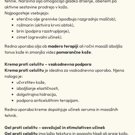
tehnik. Naravna olja omogočajo gladko drsenje, obenem pa
aktivne sestavine prodrejo v kožo.
Najpogosteje vsebujejo:
eterično olje grenivke (spodbuja razgradnjo maščob),
rožmarin (aktivira krvni obtok),
brin (podpira razstrupljanje),
cimet (ogrevalni učinek).
Redna uporaba olja ob
madero terapiji
ali ročni masaži izboljša
tonus kože in zmanjša videz
pomarančne kože
.
Krema proti celulitu – vsakodnevna podpora
Krema proti celulitu
je idealna za vsakodnevno uporabo. Njena
naloga je:
učvrstitev kože,
izboljšanje elastičnosti,
dolgotrajna hidracija,
podpora anticelulitnim terapijam.
Redna uporaba kreme dopolnjuje učinek seruma in masažnih
tehnik.
Gel proti celolitu – osvežujoč in stimulativen učinek
Gel proti celolitu
ima lažjo teksturo in pogosto hladi ali greje kožo,