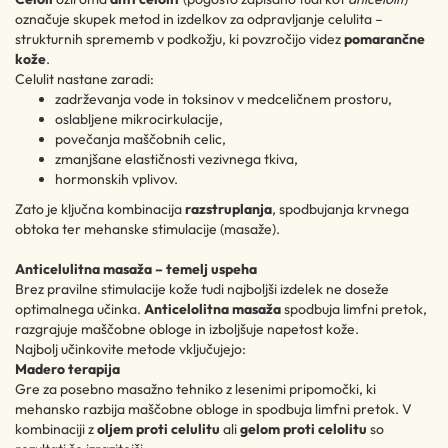
označuje skupek metod in izdelkov za odpravljanje celulita –
strukturnih sprememb v podkožju, ki povzročijo videz
pomarančne
kože
.
Celulit nastane zaradi:
zadrževanja vode in toksinov v medceličnem prostoru,
oslabljene mikrocirkulacije,
povečanja maščobnih celic,
zmanjšane elastičnosti vezivnega tkiva,
hormonskih vplivov.
Zato je ključna kombinacija
razstruplanja
, spodbujanja krvnega
obtoka ter mehanske stimulacije (masaže).
Anticelulitna masaža – temelj uspeha
Brez pravilne stimulacije kože tudi najboljši izdelek ne doseže
optimalnega učinka.
Anticelolitna masaža
spodbuja limfni pretok,
razgrajuje maščobne obloge in izboljšuje napetost kože.
Najbolj učinkovite metode vključujejo:
Madero terapija
Gre za posebno masažno tehniko z lesenimi pripomočki, ki
mehansko razbija maščobne obloge in spodbuja limfni pretok. V
kombinaciji z
oljem proti celulitu
ali
gelom proti celolitu
so