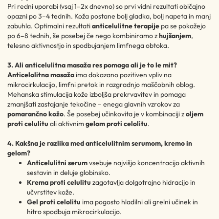
Pri redni uporabi (vsaj 1–2x dnevno) so prvi vidni rezultati običajno
opazni po 3–4 tednih. Koža postane bolj gladka, bolj napeta in manj
zabuhla. Optimalni rezultati
anticelulitne terapije
pa se pokažejo
po 6–8 tednih, še posebej če nego kombiniramo z
hujšanjem
,
telesno aktivnostjo in spodbujanjem limfnega obtoka.
3. Ali anticelulitna masaža res pomaga ali je to le mit?
Anticelolitna masaža
ima dokazano pozitiven vpliv na
mikrocirkulacijo, limfni pretok in razgradnjo maščobnih oblog.
Mehanska stimulacija kože izboljša prekrvavitev in pomaga
zmanjšati zastajanje tekočine – enega glavnih vzrokov za
pomarančno kožo
. Še posebej učinkovita je v kombinaciji z
oljem
proti celulitu
ali aktivnim
gelom proti celolitu
.
4. Kakšna je razlika med anticelulitnim serumom, kremo in
gelom?
Anticelulitni serum
vsebuje najvišjo koncentracijo aktivnih
sestavin in deluje globinsko.
Krema proti celulitu
zagotavlja dolgotrajno hidracijo in
učvrstitev kože.
Gel proti celolitu
ima pogosto hladilni ali grelni učinek in
hitro spodbuja mikrocirkulacijo.