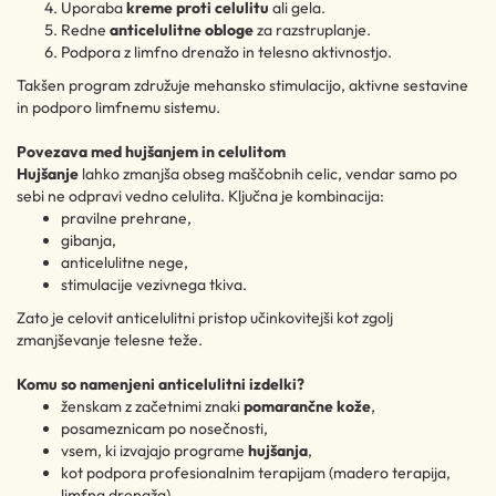
Uporaba
kreme proti celulitu
ali gela.
Redne
anticelulitne obloge
za razstruplanje.
Podpora z limfno drenažo in telesno aktivnostjo.
Takšen program združuje mehansko stimulacijo, aktivne sestavine
in podporo limfnemu sistemu.
Povezava med hujšanjem in celulitom
Hujšanje
lahko zmanjša obseg maščobnih celic, vendar samo po
sebi ne odpravi vedno celulita. Ključna je kombinacija:
pravilne prehrane,
gibanja,
anticelulitne nege,
stimulacije vezivnega tkiva.
Zato je celovit anticelulitni pristop učinkovitejši kot zgolj
zmanjševanje telesne teže.
Komu so namenjeni anticelulitni izdelki?
ženskam z začetnimi znaki
pomarančne kože
,
posameznicam po nosečnosti,
vsem, ki izvajajo programe
hujšanja
,
kot podpora profesionalnim terapijam (madero terapija,
limfna drenaža),