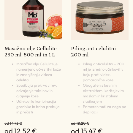
Masažno olje Cellulite -
Piling anticelulitni -
250 ml, 500 ml in 1 L
200 ml
Masažno olje Cellulite je
Piling anticelulitni – 200
namenjeno učvrstitvi kože
ml je izredno učinkovit v
in zmanjšanju videza
boju proti videzu
celulita
pomarančne kože
Spodbuja prekrvavitev,
Obogaten s kavnim
odvajanje toksinov in
ekstraktom, karitejevim
glajenje kože
maslom in kristalnim
Učinkovita kombinacija
sladkorjem
grenivke in brina prebuja
Primeren tudi za nego po
in prečisti
depilaciji
od 14,73 €
od 18,20 €
od 12,52 €
od 15,47 €