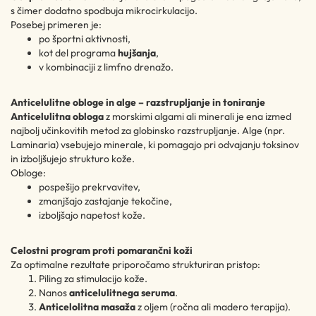
s čimer dodatno spodbuja mikrocirkulacijo.
Posebej primeren je:
po športni aktivnosti,
kot del programa
hujšanja
,
v kombinaciji z limfno drenažo.
Anticelulitne obloge in alge – razstrupljanje in toniranje
Anticelulitna obloga
z morskimi algami ali minerali je ena izmed
najbolj učinkovitih metod za globinsko razstrupljanje. Alge (npr.
Laminaria) vsebujejo minerale, ki pomagajo pri odvajanju toksinov
in izboljšujejo strukturo kože.
Obloge:
pospešijo prekrvavitev,
zmanjšajo zastajanje tekočine,
izboljšajo napetost kože.
Celostni program proti pomarančni koži
Za optimalne rezultate priporočamo strukturiran pristop:
Piling za stimulacijo kože.
Nanos
anticelulitnega seruma
.
Anticelolitna masaža
z oljem (ročna ali madero terapija).