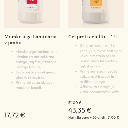
Morske alge Laminaria -
Gel proti celulitu - 1 L
v prahu
Gel proti celulitu – 1 L
vsebuje aktivne sestavine
Morske alge laminaria so
kave, cimeta in rdeče
idealne za anticelulitne
pomaranče ter ekološki
obloge, saj čistijo kožo in
gel aloe vera
izločajo toksine.
Primeren je za masaže,
Kožo pustijo pomlajeno,
vakuum, ultrazvok in
gladko in prožno.
različne obloge
Primerne so za obloge,
Učinkovito zmanjšuje
maske in kopeli.
videz pomarančne kože
51,00 €
43,35 €
17,72 €
Najnižja cena v 30 dneh
51,00 €