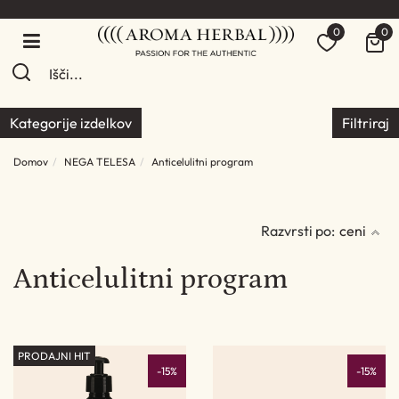
0
0
Kategorije izdelkov
Filtriraj
Domov
NEGA TELESA
Anticelulitni program
Razvrsti po:
ceni
Anticelulitni program
PRODAJNI HIT
-15%
-15%