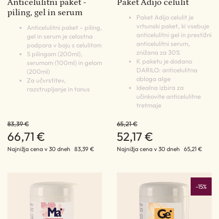
Anticelulitni paket -
Paket Adijo celulit
piling, gel in serum
Paket Adijo celulit je
vrhunski paket, ki vsebuje
Anticelulitni paket – piling,
anticelulitni gel in prestižni
gel in serum je celostna
anticelulitni serum,
podpora v boju s celulitom
znižana za 30%
S pilingom (200ml),
K paketu je dodano
serumom (100ml) in gelom
DARILO: anticelulitna
(200ml)
obloga alge
Za učvrstitev,
Idealna izbira za
razstrupljanje in tonus
učinkovite anticelulitne
tretmaje
83,39 €
65,21 €
66,71 €
52,17 €
Najnižja cena v 30 dneh
83,39 €
Najnižja cena v 30 dneh
65,21 €
-15%