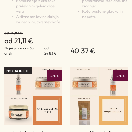
Kombinacija z ekološko
pomarančne kože občutno
pridelanim gelom aloe
zmanjša.
vera
Koža postane gladka in
Aktivne sestavine skrbijo
napeta.
za nego in učvrstitev kože
od 24,83 €
od 21,11 €
Najnižja cena v 30
od
40,37 €
dneh
24,83 €
PRODAJNI HIT
-20%
-20%