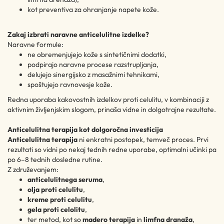
kot preventiva za ohranjanje napete kože.
Zakaj izbrati naravne anticelulitne izdelke?
Naravne formule:
ne obremenjujejo kože s sintetičnimi dodatki,
podpirajo naravne procese razstrupljanja,
delujejo sinergijsko z masažnimi tehnikami,
spoštujejo ravnovesje kože.
Redna uporaba kakovostnih izdelkov proti celulitu, v kombinaciji z
aktivnim življenjskim slogom, prinaša vidne in dolgotrajne rezultate.
Anticelulitna terapija kot dolgoročna investicija
Anticelulitna terapija
ni enkratni postopek, temveč proces. Prvi
rezultati so vidni po nekaj tednih redne uporabe, optimalni učinki pa
po 6–8 tednih dosledne rutine.
Z združevanjem:
anticelulitnega seruma
,
olja proti celulitu
,
kreme proti celulitu
,
gela proti celolitu
,
ter metod, kot so
madero terapija
in
limfna dranaža
,