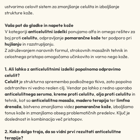
ustvarimo celovit sistem za zmanjšanje celulita in izboljšanje
strukture kože.
Vaša pot do gladke in napete kože
V kategoriji
anticelulitni izdelki
ponujamo alfa in omega rešitev za
boj proti
celulitu
, odpravljanje
pomarančne kože
ter podporo pri
hujšanju
in razstrupljanju.
Z združevanjem naravnih formul, strokovnih masažnih tehnik in
celostnega pristopa omogočamo učinkovito in varno nego kože.
1. Ali lahko z anticelulitnimi izdelki popolnoma odpravimo
celulit?
Celulit
je strukturna sprememba podkožnega tkiva, zato popolna
odstranitev ni vedno realen cilj. Vendar pa lahko z redno uporabo
anticelulitnega seruma
,
kreme proti celulitu
,
olja proti celulitu
in
tehnik, kot so
anticelolitna masaža
,
madero terapija
ter
limfna
drenaža
, bistveno zmanjšamo videz
pomarančne kože
, izboljšamo
tonus kože in zmanjšamo obseg problematičnih predelov. Ključ je
doslednost in kombinacija več pristopov.
2. Kako dolgo traja, da so vidni prvi rezultati anticelulitne
terapije?