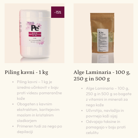
-15%
Piling kavni - 1 kg
Alge Laminaria - 100 g,
250 g in 500 g
Piling kavni – 1 kg je
izredno učinkovit v boju
Alge Laminaria – 100 g,
proti videzu pomarančne
250 g in 500 g so bogate
kože
z vitamini in minerali za
Obogaten s kavnim
nego kože
ekstraktom, karitejevim
Učvrstijo, navlažijo in
maslom in kristalnim
povrnejo koži sijaj
sladkorjem
Odvajajo toksine in
Primeren tudi za nego po
pomagajo v boju proti
depilaciji
celulitu