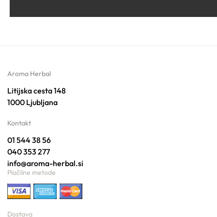
Aroma Herbal
Litijska cesta 148
1000 Ljubljana
Kontakt
01 544 38 56
040 353 277
info@aroma-herbal.si
Plačilne metode
Dostava