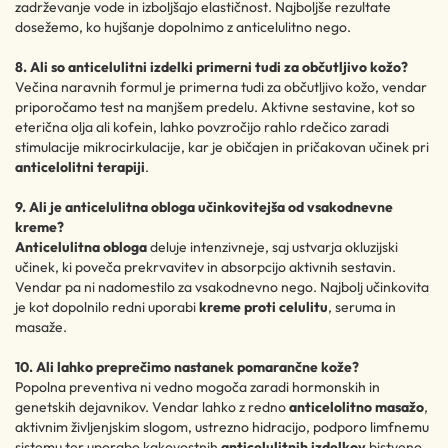
zadrževanje vode in izboljšajo elastičnost. Najboljše rezultate
dosežemo, ko hujšanje dopolnimo z anticelulitno nego.
8. Ali so anticelulitni izdelki primerni tudi za občutljivo kožo?
Večina naravnih formul je primerna tudi za občutljivo kožo, vendar
priporočamo test na manjšem predelu. Aktivne sestavine, kot so
eterična olja ali kofein, lahko povzročijo rahlo rdečico zaradi
stimulacije mikrocirkulacije, kar je običajen in pričakovan učinek pri
anticelolitni terapiji
.
9. Ali je anticelulitna obloga učinkovitejša od vsakodnevne
kreme?
Anticelulitna obloga
deluje intenzivneje, saj ustvarja okluzijski
učinek, ki poveča prekrvavitev in absorpcijo aktivnih sestavin.
Vendar pa ni nadomestilo za vsakodnevno nego. Najbolj učinkovita
je kot dopolnilo redni uporabi
kreme proti celulitu
, seruma in
masaže.
10. Ali lahko preprečimo nastanek pomarančne kože?
Popolna preventiva ni vedno mogoča zaradi hormonskih in
genetskih dejavnikov. Vendar lahko z redno
anticelolitno masažo
,
aktivnim življenjskim slogom, ustrezno hidracijo, podporo limfnemu
sistemu ter uporabo kakovostnih
anticelulitnih izdelkov
bistveno