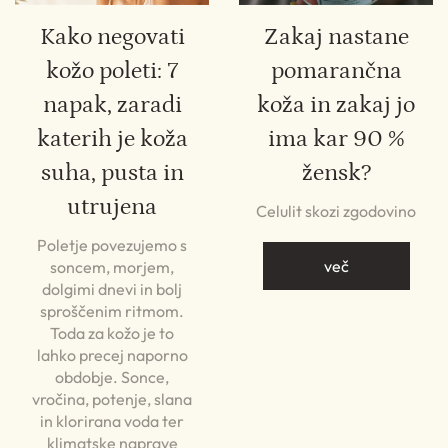
Kako negovati
Zakaj nastane
kožo poleti: 7
pomarančna
napak, zaradi
koža in zakaj jo
katerih je koža
ima kar 90 %
suha, pusta in
žensk?
utrujena
Celulit skozi zgodovino
Poletje povezujemo s
več
soncem, morjem,
dolgimi dnevi in bolj
sproščenim ritmom.
Toda za kožo je to
lahko precej naporno
obdobje. Sonce,
vročina, potenje, slana
in klorirana voda ter
klimatske naprave