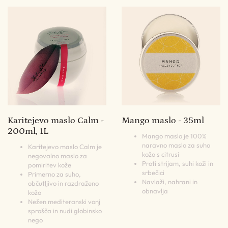
Karitejevo maslo Calm -
Mango maslo - 35ml
200ml, 1L
Mango maslo je 100%
naravno maslo za suho
Karitejevo maslo Calm je
kožo s citrusi
negovalno maslo za
Proti strijam, suhi koži in
pomiritev kože
srbečici
Primerno za suho,
Navlaži, nahrani in
občutljivo in razdraženo
obnavlja
kožo
Nežen mediteranski vonj
sprošča in nudi globinsko
nego