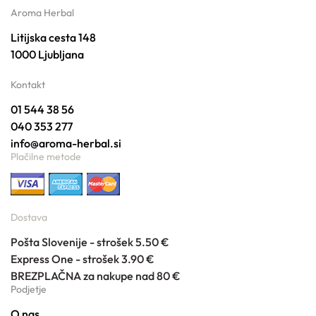
Aroma Herbal
Litijska cesta 148
1000 Ljubljana
Kontakt
01 544 38 56
040 353 277
info@aroma-herbal.si
Plačilne metode
Dostava
Pošta Slovenije - strošek 5.50 €
Express One - strošek 3.90 €
BREZPLAČNA za nakupe nad 80 €
Podjetje
O nas