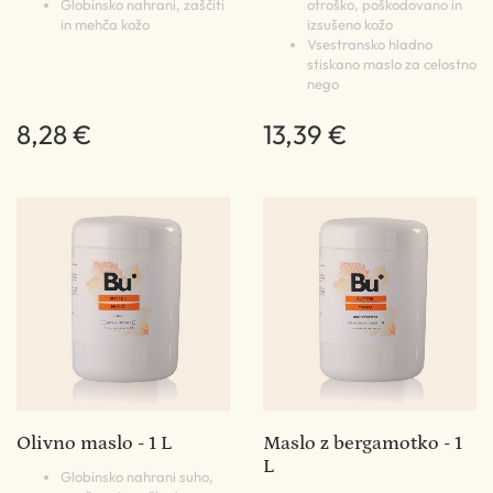
Globinsko nahrani, zaščiti
otroško, poškodovano in
in mehča kožo
izsušeno kožo
Vsestransko hladno
stiskano maslo za celostno
nego
8,28 €
13,39 €
Olivno maslo - 1 L
Maslo z bergamotko - 1
L
Globinsko nahrani suho,