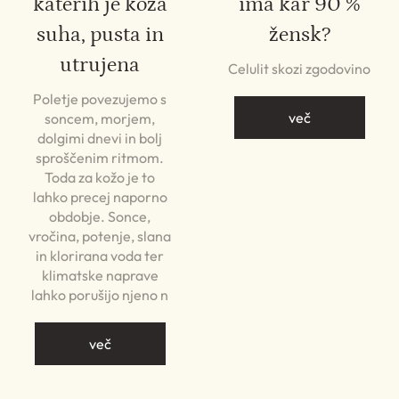
katerih je koža
ima kar 90 %
suha, pusta in
žensk?
utrujena
Celulit skozi zgodovino
Poletje povezujemo s
več
soncem, morjem,
dolgimi dnevi in bolj
sproščenim ritmom.
Toda za kožo je to
lahko precej naporno
obdobje. Sonce,
vročina, potenje, slana
in klorirana voda ter
klimatske naprave
lahko porušijo njeno n
več