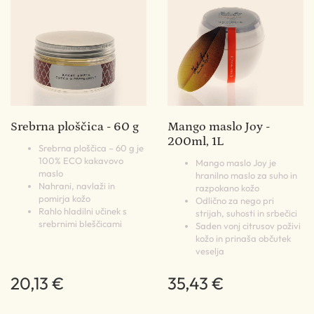
Srebrna ploščica - 60 g
Mango maslo Joy -
200ml, 1L
Srebrna ploščica – 60 g je
100% ECO kakavovo
Mango maslo Joy je
maslo
hranilno maslo za suho in
Nahrani, navlaži in
razpokano kožo
pomirja kožo
Odlično za nego pri
Rahlo hladilni učinek s
strijah, suhosti in srbečici
srebrnimi bleščicami
Saden vonj citrusov poživi
kožo in prinaša občutek
veselja
20,13 €
35,43 €