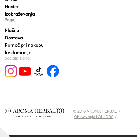
Novice
Izobraževanja
Pogoji
Plačila
Dostava
Pomoč pri nakupu
Reklamacije
Socialni kanali
© 2016 AROMA HERBAL /
Oblikovanje LONI DBS
/