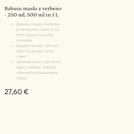
Babasu maslo z verbeno
- 250 ml, 500 ml in 1 L
Babasu maslo z verbeno
je nemastno maslo, ki se
hitro vpije in ne pušča
madežev
Bogato navlaži, nahrani
kožo in ji podari zdrav
videz
Oplemeniteno z eteričnim
oljem verbene, idealna
alternativa kokosovemu
maslu
27,60 €