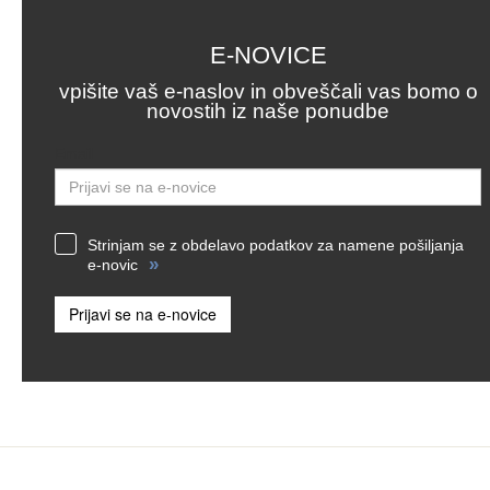
E-NOVICE
vpišite vaš e-naslov in obveščali vas bomo o
novostih iz naše ponudbe
Email
Strinjam se z obdelavo podatkov za namene pošiljanja
»
e-novic
Prijavi se na e-novice