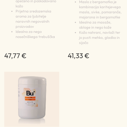
opečeno in poškodovano
Maslo z bergamotko je
kožo
kombinacija karitejevega
Prijetna sredozemska
masla, sivke, pomaranče,
aroma za ljubitelje
majarona in bergamotke
naravnih negovalnih
Idealna za masaže,
proizvodov
obloge in nego kože
Idealno za nego
Kožo nahrani, navlaži ter
nosečniškega trebuščka
jo pusti mehko, gladko in
sijočo
47,77 €
41,33 €