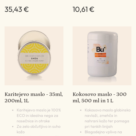
35,43 €
10,61 €
Karitejevo maslo - 35ml,
Kokosovo maslo - 300
200ml, 1L
ml, 500 ml in 1 L
Karitejevo maslo je 100%
Kokosovo maslo globinsko
ECO in idealna nega za
navlaži, zmehča in
nosečnice in otroke
nahrani kožo ter pomaga
Za zelo občutljivo in suho
pri tankih linijah
kožo
Blagodejno vpliva na