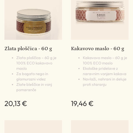
Zlata ploščica - 60 g
Kakavovo maslo - 60 g
Zlata ploščica – 60 g je
Kakavovo maslo – 60 g je
100% ECO kakavovo
100% ECO maslo
maslo
Ekološke pridelave z
Za bogato nego in
naravnim vonjem kakava
glamurozni videz
Navlaži, nahrani in deluje
Zlate bleščice in vonj
proti staranju
pomaranče
20,13 €
19,46 €