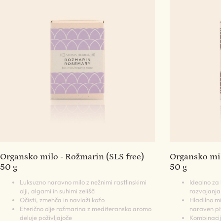
Organsko milo - Rožmarin (SLS free)
Organsko mil
50 g
50 g
Luksuzno naravno milo z nežnimi rastlinskimi
Idealno za 
olji, algami in suhimi zelišči
razvajanja
Očisti, zmehča in navlaži kožo
Hladilno mi
Eterično olje rožmarina z mediteransko aromo
naraven p
deluje poživljajoče
Kombinacij