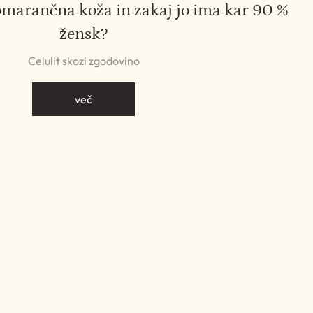
omarančna koža in zakaj jo ima kar 90 %
žensk?
Celulit skozi zgodovino
več