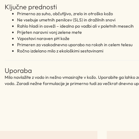
Ključne prednosti
Primerno za suho, občutljivo, zrelo in otroško kožo
Ne vsebuje umetnih penilcev (SLS) in dražilnih snovi
Rahlo hladi in osveži – idealno po vadbi ali v poletnih mesecih
Prijeten naravni vonj zelene mete
Vzpostavi naraven pH kože
Primeren za vsakodnevno uporabo na rokah in celem telesu
Ročno izdelano milo z ekološkimi sestavinami
Uporaba
Milo navlažite z vodo in nežno vmasirajte v kožo. Uporabite ga lahko z
vodo. Zaradi nežne formulacije je primerno tudi za večkrat dnevno u