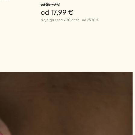
od 25,70 €
od 17,99 €
Najnižja cena v 30 dneh
od 25,70 €