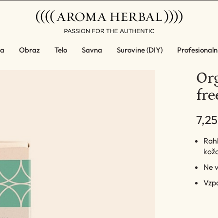
a
Obraz
Telo
Savna
Surovine (DIY)
Profesionalni
Or
fre
7,25
Rahl
kož
Ne v
Vzpo