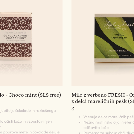
o - Choco mint (SLS free)
Milo z verbeno FRESH - O
z delci mareličnih pešk (S
g
ljubitelje čokolade in razkošnega
Vsebuje delce mareličnih pešk
lo očisti kožo in vzpostavi njen
Nežna rastlinska olja in eteri
H
odišavita kožo
a poprove mete in čokolade deluje
Primerno za suho in občutljiv