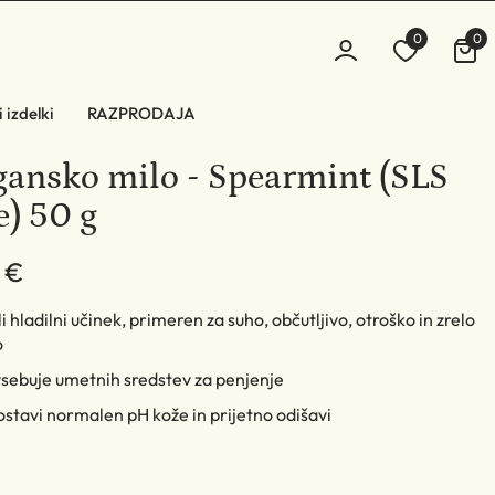
0
0
 izdelki
RAZPRODAJA
gansko milo - Spearmint (SLS
e) 50 g
 €
i hladilni učinek, primeren za suho, občutljivo, otroško in zrelo
o
sebuje umetnih sredstev za penjenje
stavi normalen pH kože in prijetno odišavi