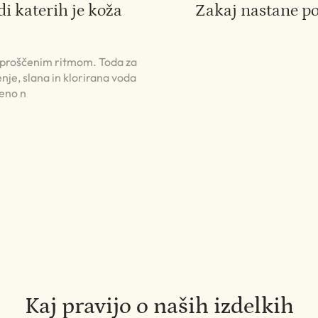
di katerih je koža
Zakaj nastane p
 sproščenim ritmom. Toda za
nje, slana in klorirana voda
jeno n
Kaj pravijo o naših izdelkih