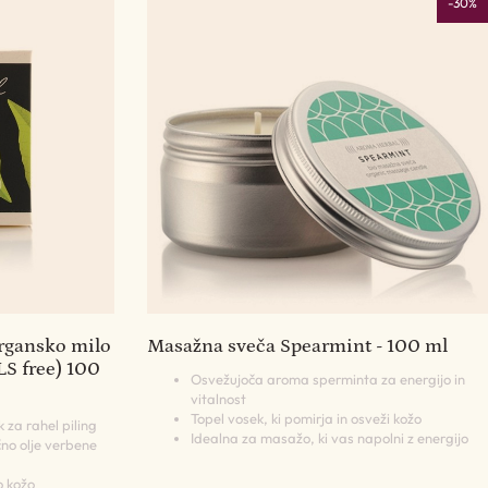
-30%
rgansko milo
Masažna sveča Spearmint - 100 ml
LS free) 100
Osvežujoča aroma sperminta za energijo in
vitalnost
Topel vosek, ki pomirja in osveži kožo
 za rahel piling
Idealna za masažo, ki vas napolni z energijo
čno olje verbene
o kožo