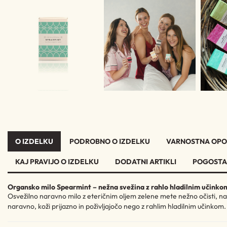
O IZDELKU
PODROBNO O IZDELKU
VARNOSTNA OPO
KAJ PRAVIJO O IZDELKU
DODATNI ARTIKLI
POGOSTA
Organsko milo Spearmint – nežna svežina z rahlo hladilnim učinko
Osvežilno naravno milo z eteričnim oljem zelene mete nežno očisti, navl
naravno, koži prijazno in poživljajočo nego z rahlim hladilnim učinkom.