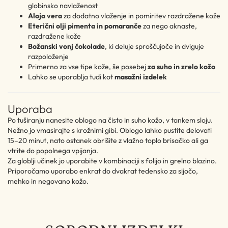
globinsko navlaženost
Aloja vera
za dodatno vlaženje in pomiritev razdražene kože
Eterični olji pimenta in pomaranče
za nego aknaste,
razdražene kože
Božanski vonj čokolade
, ki deluje sproščujoče in dviguje
razpoloženje
Primerno za vse tipe kože, še posebej
za suho in zrelo kožo
Lahko se uporablja tudi kot
masažni izdelek
Uporaba
Po tuširanju nanesite oblogo na čisto in suho kožo, v tankem sloju.
Nežno jo vmasirajte s krožnimi gibi. Oblogo lahko pustite delovati
15–20 minut, nato ostanek obrišite z vlažno toplo brisačko ali ga
vtrite do popolnega vpijanja.
Za globlji učinek jo uporabite v kombinaciji s folijo in grelno blazino.
Priporočamo uporabo enkrat do dvakrat tedensko za sijočo,
mehko in negovano kožo.