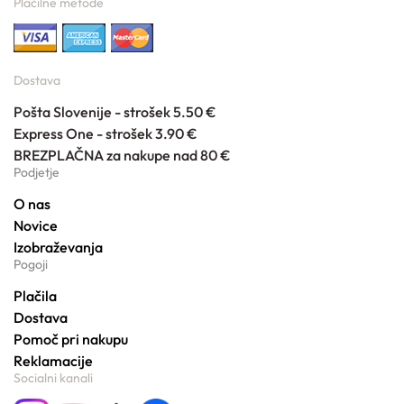
Plačilne metode
Dostava
Pošta Slovenije - strošek 5.50 €
Express One - strošek 3.90 €
BREZPLAČNA za nakupe nad 80 €
Podjetje
O nas
Novice
Izobraževanja
Pogoji
Plačila
Dostava
Pomoč pri nakupu
Reklamacije
Socialni kanali