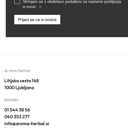
Strinjam se z obdelavo podatkov za namene pošiljanja
»
e-novic
Prijavi se na e-novice
Aroma Herbal
Litijska cesta 148
1000 Ljubljana
Kontakt
01 544 38 56
040 353 277
info@aroma-herbal.si