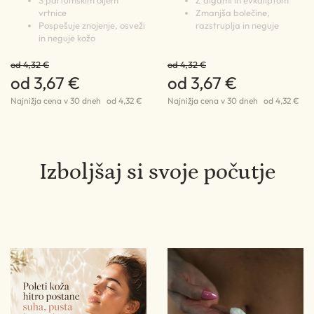
S parfumskim oljem
Z algami in evkaliptom
Ko
vrtnice
Zmanjša bolečine,
za
Pospešuje znojenje, osveži
razstruplja in neguje
po
že,
in neguje kožo
Uč
po
od 4,32 €
od 4,32 €
n
od 3,67 €
od 3,67 €
Najnižja cena v 30 dneh
od 4,32 €
Najnižja cena v 30 dneh
od 4,32 €
4
Izboljšaj si svoje počutje