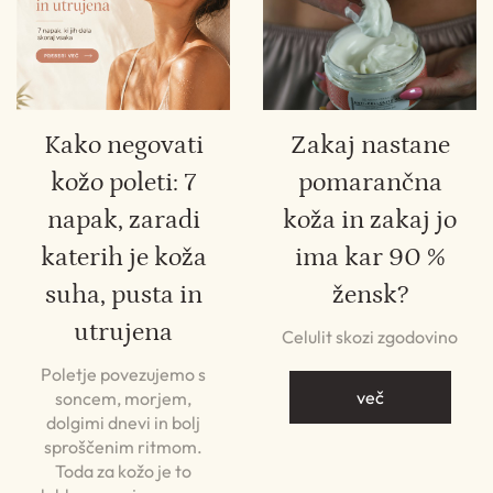
Kako negovati
Zakaj nastane
kožo poleti: 7
pomarančna
napak, zaradi
koža in zakaj jo
katerih je koža
ima kar 90 %
suha, pusta in
žensk?
utrujena
Celulit skozi zgodovino
Poletje povezujemo s
več
soncem, morjem,
dolgimi dnevi in bolj
sproščenim ritmom.
Toda za kožo je to