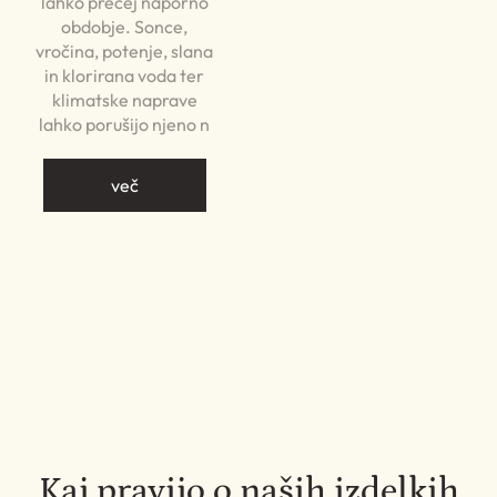
lahko precej naporno
obdobje. Sonce,
vročina, potenje, slana
in klorirana voda ter
klimatske naprave
lahko porušijo njeno n
več
Kaj pravijo o naših izdelkih