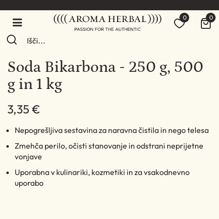
0
0
Soda Bikarbona - 250 g, 500
g in 1 kg
3,35 €
Nepogrešljiva sestavina za naravna čistila in nego telesa
Zmehča perilo, očisti stanovanje in odstrani neprijetne
vonjave
Uporabna v kulinariki, kozmetiki in za vsakodnevno
uporabo