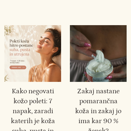
Kako negovati
Zakaj nastane
kožo poleti: 7
pomarančna
napak, zaradi
koža in zakaj jo
katerih je koža
ima kar 90 %
suha, pusta in
žensk?