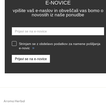
E-NOVICE
vpišite vaš e-naslov in obveščali vas bomo o
novostih iz naše ponudbe
Email
Strinjam se z obdelavo podatkov za namene pošiljanja
»
e-novic
Prijavi se na e-novice
Aroma Herbal