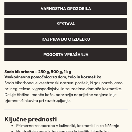
VARNOSTNA OPOZORILA
SESTAVA
KAJ PRAVIJO O IZDELKU
POGOSTA VPRAŠANJA
Soda bikarbona – 250 g, 500 g, 1 kg
Vsakodnevna pomočnica za dom, telo in kozmetiko
Soda bikarbona je vsestranski naravni prašek, ki ga uporabljamo
pri negi telesa, v gospodinjstvu in za izdelavo domače kozmetike.
Deluje čistilno, mehča kožo, odpravlja neprijetne vonjave in je
izjemno učinkovita pri razstrupljanju.
Ključne prednosti
Primerna za uporabo v kulinariki, kozmetiki in za čiščenje
Nevtralizira neprijetne vonjave (v čevljih, hladilniku,