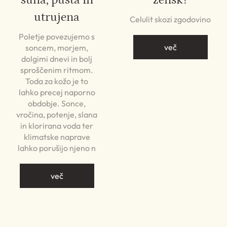
utrujena
Celulit skozi zgodovino
Poletje povezujemo s
več
soncem, morjem,
dolgimi dnevi in bolj
sproščenim ritmom.
Toda za kožo je to
lahko precej naporno
obdobje. Sonce,
vročina, potenje, slana
in klorirana voda ter
klimatske naprave
lahko porušijo njeno n
več