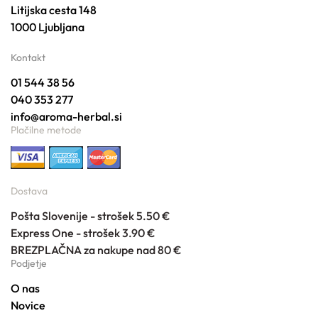
Litijska cesta 148
1000 Ljubljana
Kontakt
01 544 38 56
040 353 277
info@aroma-herbal.si
Plačilne metode
Dostava
Pošta Slovenije - strošek 5.50 €
Express One - strošek 3.90 €
BREZPLAČNA za nakupe nad 80 €
Podjetje
O nas
Novice