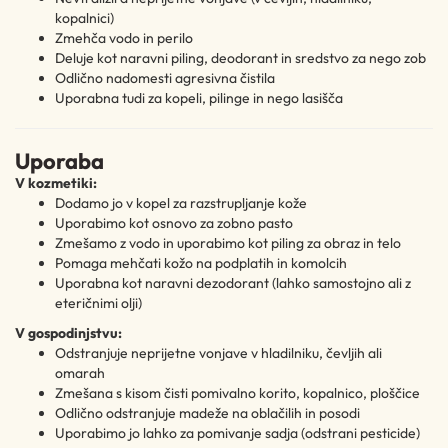
kopalnici)
Zmehča vodo in perilo
Deluje kot naravni piling, deodorant in sredstvo za nego zob
Odlično nadomesti agresivna čistila
Uporabna tudi za kopeli, pilinge in nego lasišča
Uporaba
V kozmetiki:
Dodamo jo v kopel za razstrupljanje kože
Uporabimo kot osnovo za zobno pasto
Zmešamo z vodo in uporabimo kot piling za obraz in telo
Pomaga mehčati kožo na podplatih in komolcih
Uporabna kot naravni dezodorant (lahko samostojno ali z
eteričnimi olji)
V gospodinjstvu:
Odstranjuje neprijetne vonjave v hladilniku, čevljih ali
omarah
Zmešana s kisom čisti pomivalno korito, kopalnico, ploščice
Odlično odstranjuje madeže na oblačilih in posodi
Uporabimo jo lahko za pomivanje sadja (odstrani pesticide)