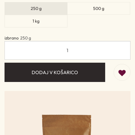
250 g
500 g
1 kg
izbrano
250 g
DODAJ V KOŠARICO