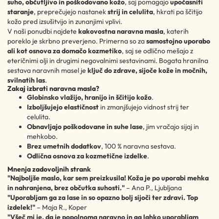
suho, občutljivo in poškodovano kožo
, saj pomagajo
upočasniti
staranje
, preprečujejo nastanek
strij in celulita
, hkrati pa ščitijo
kožo pred izsušitvijo in zunanjimi vplivi.
V naši ponudbi najdete
kakovostna naravna masla
, katerih
poreklo je skrbno preverjeno. Primerna so za
samostojno uporabo
ali kot osnova za domačo kozmetiko
, saj se odlično mešajo z
eteričnimi olji in drugimi negovalnimi sestavinami. Bogata hranilna
sestava naravnih masel je
ključ do zdrave, sijoče kože in močnih,
svilnatih las
.
Zakaj izbrati naravna masla?
Globinsko vlažijo, hranijo in ščitijo kožo
.
Izboljšujejo elastičnost
in zmanjšujejo vidnost strij ter
celulita.
Obnavljajo poškodovane in suhe lase
, jim vračajo sijaj in
mehkobo.
Brez umetnih dodatkov
, 100 % naravna sestava.
Odlična osnova za kozmetične izdelke
.
Mnenja zadovoljnih strank
"Najboljše maslo, kar sem preizkusila! Koža je po uporabi mehka
in nahranjena, brez občutka suhosti."
– Ana P., Ljubljana
"Uporabljam ga za lase in so opazno bolj sijoči ter zdravi. Top
izdelek!"
– Maja R., Koper
"Všeč mi je, da je popolnoma naravno in ga lahko uporabljam