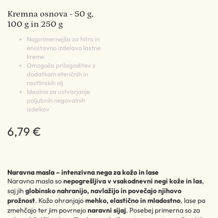
Kremna osnova - 50 g,
100 g in 250 g
Najprimernejša za hitro in
enostavno izdelavo lastne
kreme
Omogoča prilagoditev z
dodatkom eteričnih in
rastlinskih olj
Idealna za ustvarjanje
poljubnih negovalnih
izdelkov
6,79 €
Naravna masla – intenzivna nega za kožo in lase
Naravna masla so
nepogrešljiva v vsakodnevni negi kože in las
,
saj jih
globinsko nahranijo, navlažijo in povečajo njihovo
prožnost
. Kožo ohranjajo
mehko, elastično in mladostno
, lase pa
zmehčajo ter jim povrnejo
naravni sijaj
. Posebej primerna so za