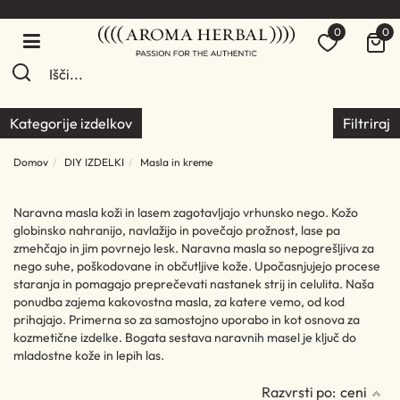
0
0
Kategorije izdelkov
Filtriraj
Domov
DIY IZDELKI
Masla in kreme
Naravna masla koži in lasem zagotavljajo vrhunsko nego. Kožo
globinsko nahranijo, navlažijo in povečajo prožnost, lase pa
zmehčajo in jim povrnejo lesk. Naravna masla so nepogrešljiva za
nego suhe, poškodovane in občutljive kože. Upočasnjujejo procese
staranja in pomagajo preprečevati nastanek strij in celulita. Naša
ponudba zajema kakovostna masla, za katere vemo, od kod
prihajajo. Primerna so za samostojno uporabo in kot osnova za
kozmetične izdelke. Bogata sestava naravnih masel je ključ do
mladostne kože in lepih las.
Razvrsti po:
ceni