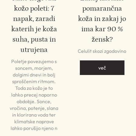
kožo poleti: 7
pomarančna
napak, zaradi
koža in zakaj jo
katerih je koža
ima kar 90 %
suha, pusta in
žensk?
utrujena
Celulit skozi zgodovino
Poletje povezujemo s
več
soncem, morjem,
dolgimi dnevi in bolj
sproščenim ritmom.
Toda za kožo je to
lahko precej naporno
obdobje. Sonce,
vročina, potenje, slana
in klorirana voda ter
klimatske naprave
lahko porušijo njeno n