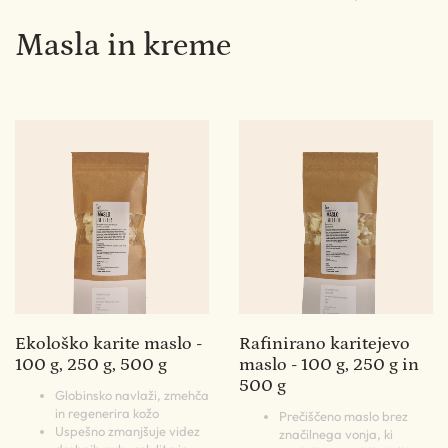
Masla in kreme
Ekološko karite maslo -
Rafinirano karitejevo
100 g, 250 g, 500 g
maslo - 100 g, 250 g in
500 g
Globinsko navlaži, zmehča
in regenerira kožo
Prečiščeno maslo brez
Uspešno zmanjšuje videz
značilnega vonja, ki