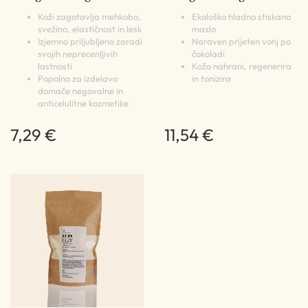
Koži zagotavlja mehkobo,
Ekološko hladno stiskano
svežino, elastičnost in lesk
maslo
Izjemno priljubljeno zaradi
Naraven prijeten vonj po
svojih neprecenljivih
čokoladi
lastnosti
Kožo nahrani, regenerira
Popolno za izdelavo
in tonizira
domače negovalne in
anticelulitne kozmetike
7,29 €
11,54 €