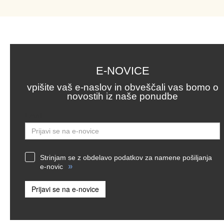
E-NOVICE
vpišite vaš e-naslov in obveščali vas bomo o
novostih iz naše ponudbe
Email
Strinjam se z obdelavo podatkov za namene pošiljanja
»
e-novic
Prijavi se na e-novice