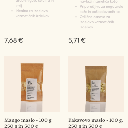
drobnih gub, celulita in
navlaži in zmehča kožo
strij
Priporočljivo za nego zrele
Idealno za izdelavo
kože in poškodovanih las
kozmetičnih izdelkov
Odlična osnova za
izdelavo kozmetičnih
izdelkov
7,68 €
5,71 €
Mango maslo - 100 g,
Kakavovo maslo - 100 g,
250 g in 500 g
250 g in 500 g