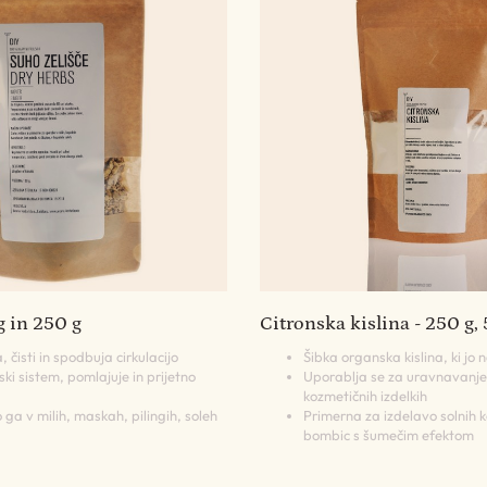
g in 250 g
Citronska kislina - 250 g, 
, čisti in spodbuja cirkulacijo
Šibka organska kislina, ki jo 
ki sistem, pomlajuje in prijetno
Uporablja se za uravnavanje k
kozmetičnih izdelkih
ga v milih, maskah, pilingih, soleh
Primerna za izdelavo solnih k
bombic s šumečim efektom