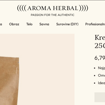
a
Obraz
Telo
Savna
Surovine (DIY)
Profesionalni
Kre
25
6,7
Najp
Omog
Idea