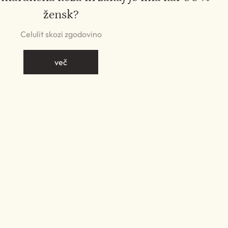
žensk?
Celulit skozi zgodovino
več