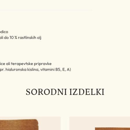
odico
li do 10 % rastlinskih olj
ce ali terapevtske pripravke
. hialuronska kislina, vitamini B5, E, A)
SORODNI IZDELKI