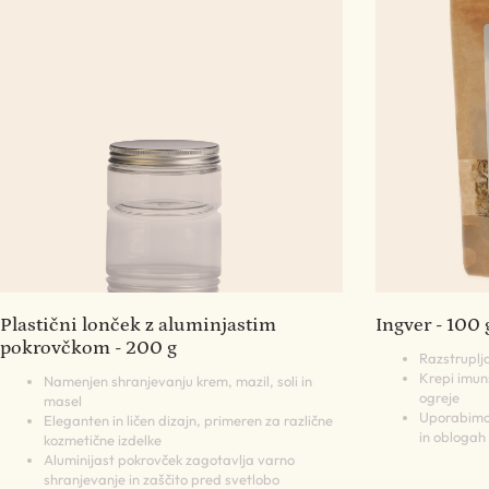
Plastični lonček z aluminjastim
Ingver - 100 
pokrovčkom - 200 g
Razstruplja
Krepi imuns
Namenjen shranjevanju krem, mazil, soli in
ogreje
masel
Uporabimo 
Eleganten in ličen dizajn, primeren za različne
in oblogah
kozmetične izdelke
Aluminijast pokrovček zagotavlja varno
shranjevanje in zaščito pred svetlobo