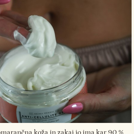
omarančna koža in zakaj jo ima kar 90 %