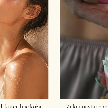
di katerih je koža
Zakaj nastane p