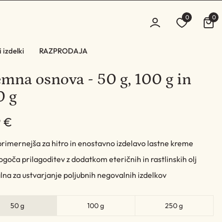
0
0
 izdelki
RAZPRODAJA
mna osnova - 50 g, 100 g in
0 g
9 €
rimernejša za hitro in enostavno izdelavo lastne kreme
oča prilagoditev z dodatkom eteričnih in rastlinskih olj
lna za ustvarjanje poljubnih negovalnih izdelkov
50 g
100 g
250 g