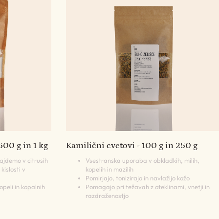
500 g in 1 kg
Kamilični cvetovi - 100 g in 250 g
najdemo v citrusih
Vsestranska uporaba v obkladkih, milih,
islosti v
kopelih in mazilih
Pomirjajo, tonizirajo in navlažijo kožo
opeli in kopalnih
Pomagajo pri težavah z oteklinami, vnetji in
razdraženostjo