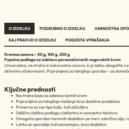
O IZDELKU
PODROBNO O IZDELKU
VARNOSTNA OPO
KAJ PRAVIJO O IZDELKU
POGOSTA VPRAŠANJA
Kremna osnova – 50 g, 100 g, 250 g
Popolna podlaga za izdelavo personaliziranih negovalnih krem
Univerzalna, nevtralna in kakovostna osnova, ki jo lahko obogatite z eterič
aktivnimi učinkovinami. Pripravljena za takojšnjo uporabo – za domač
Ključne prednosti
Nevtralna baza za izdelavo lastnih krem
Pripravljena za takojšnje mešanje brez dodatne predelave
Primerna za vse tipe kože, tudi občutljivo
Odlična vlažilna podlaga z lahkotno in nemastno teksturo
Omogoča uporabo naravnih dodatkov po meri: eterična olja, rastl
Lahko se uporablja tudi samostojno, brez dodatkov