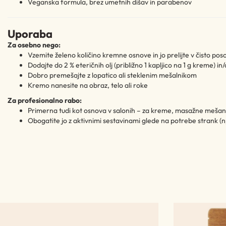
Veganska formula, brez umetnih dišav in parabenov
Uporaba
Za osebno nego:
Vzemite želeno količino kremne osnove in jo prelijte v čisto pos
Dodajte do 2 % eteričnih olj (približno 1 kapljico na 1 g kreme) in/a
Dobro premešajte z lopatico ali steklenim mešalnikom
Kremo nanesite na obraz, telo ali roke
Za profesionalno rabo:
Primerna tudi kot osnova v salonih – za kreme, masažne mešani
Obogatite jo z aktivnimi sestavinami glede na potrebe strank (npr