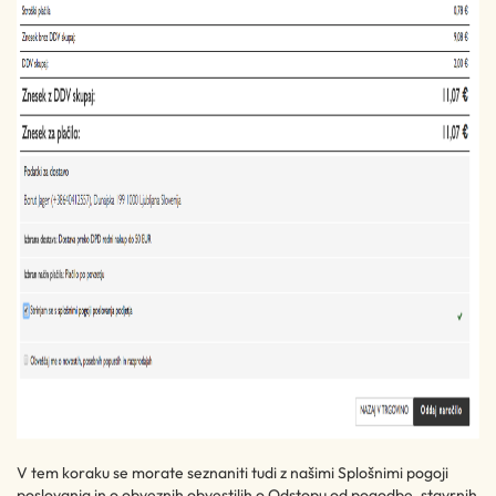
V tem koraku se morate seznaniti tudi z našimi Splošnimi pogoji
poslovanja in o obveznih obvestilih o Odstopu od pogodbe, stavrnih