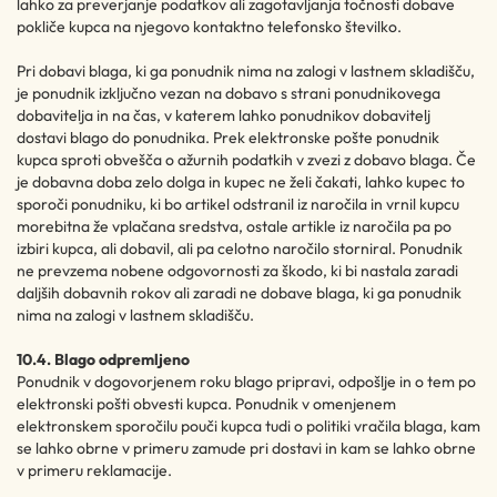
lahko za preverjanje podatkov ali zagotavljanja točnosti dobave
pokliče kupca na njegovo kontaktno telefonsko številko.
Pri dobavi blaga, ki ga ponudnik nima na zalogi v lastnem skladišču,
je ponudnik izključno vezan na dobavo s strani ponudnikovega
dobavitelja in na čas, v katerem lahko ponudnikov dobavitelj
dostavi blago do ponudnika. Prek elektronske pošte ponudnik
kupca sproti obvešča o ažurnih podatkih v zvezi z dobavo blaga. Če
je dobavna doba zelo dolga in kupec ne želi čakati, lahko kupec to
sporoči ponudniku, ki bo artikel odstranil iz naročila in vrnil kupcu
morebitna že vplačana sredstva, ostale artikle iz naročila pa po
izbiri kupca, ali dobavil, ali pa celotno naročilo storniral. Ponudnik
ne prevzema nobene odgovornosti za škodo, ki bi nastala zaradi
daljših dobavnih rokov ali zaradi ne dobave blaga, ki ga ponudnik
nima na zalogi v lastnem skladišču.
10.4. Blago odpremljeno
Ponudnik v dogovorjenem roku blago pripravi, odpošlje in o tem po
elektronski pošti obvesti kupca. Ponudnik v omenjenem
elektronskem sporočilu pouči kupca tudi o politiki vračila blaga, kam
se lahko obrne v primeru zamude pri dostavi in kam se lahko obrne
v primeru reklamacije.