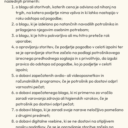
naslednjih primerih:
o blagu ali storitvah, katerih cena je odvisna od nihanj na
trgih, na katera podjetje nima vpliva in ki lahko nastopijo v
roku odstopa od pogodbe;
o blagu, ki je izdelano po natančnih navodilih potrošnika in
prilagojeno njegovim osebnim potrebam;
o blagu, ki je hitro pokvarljivo ali mu hitro preteče rok
uporabe;
o opravljanju storitev, če podjetje pogodbo v celoti izpolni ter
se je opravljanje storitve začelo na podlagi potrošnikovega
izrecnega predhodnega soglasja in s privolitvijo, da izgubi
pravico do odstopa od pogodbe, ko jo podjetje v celoti
izpolni;
o dobavi zapečatenih avdio- ali videoposnetkov in
računalniških programov, če je potrošnik po dostavi odprl
varnostni pečat;
o dobavi zapečatenega blaga, ki ni primerno za vračilo
zaradi varovanja zdravja ali higienskih vzrokov, če je
potrošnik po dostavi odprl pečat;
o dobavi blaga, ki je zaradi svoje narave neločljivo pomešano
z drugimi predmeti;
o dobavi digitalne vsebine, ki se ne dostavi na otipljivem
nosilcu podatkov, če se je opravljanje storitve začelo na