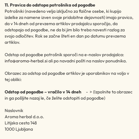
11. Pravica do odstopa potrošnika od pogodbe
Potrošniki (navedeno velja izključno za fizične osebe, ki kupijo
izdelke za namene izven svoje pridobitne dejavnosti) imajo pravico,
da v 14 dneh od prevzema artiklov prodajalcu sporočijo, da
odstopajo od pogodbe, ne da bi jim bilo treba navesti razlog za
svojo odločitev. Rok se začne šteti en dan po datumu prevzema
artiklov.
Odstop od pogodbe potrošnik sporoči na e-naslov prodajalca:
info@aroma-herbal.si
ali po navadni pošti na naslov ponudnika.
Obrazec za odstop od pogodbe artiklov je uporabnikov na voljo v
tej obliki:
Odstop od pogodbe – vračilo v 14 dneh
- > (Izpolnite ta obrazec
in ga pošljite nazaj le, če želite odstopiti od pogodbe)
Naslovnik
Aroma herbal d.o.o.
Litijska cesta 148
1000 Ljubljana