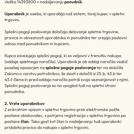
vložka 14393800 v nadaljevanju
ponudnik
.
Uporabnik
je oseba, ki uporablja naš sistem, torej kupec v spletni
trgovini.
Splošni pogoji poslovanja določajo delovanje spletne trgovine,
pravice in obveznosti uporabnika in ponudnika ter urejajo poslovni
odnos med ponudnikom in kupcem.
Kupca zavezujejo splošni pogoji, ki so veljavni v trenutku nakupa
(oddaje spletnega naročila). Uporabnik je ob oddaji naročila vsakič
posebej opozorjen na
splošne pogoje poslovanja
ter na določila
Zakona o varstvu potrošnikov, še zlasti z določili iz 25.b, 43.b ter
43.č člena in pred oddajo naročila potrdi svojo seznanjenost z njimi.
Splošni pogoji poslovanja so na vpogled tudi na spletni strani
ponudnika.
2. Vrste uporabnikov
Z enkratnim vpisom v spletno trgovino prek elektronske pošte
postane obiskovalec, s potrjeno registracijo v spletno trgovino pa
postane
član
. Tako gost kot član (v nadaljevanju tudi uporabnik)
pridobita pravico do nakupa v spletni trgovini.