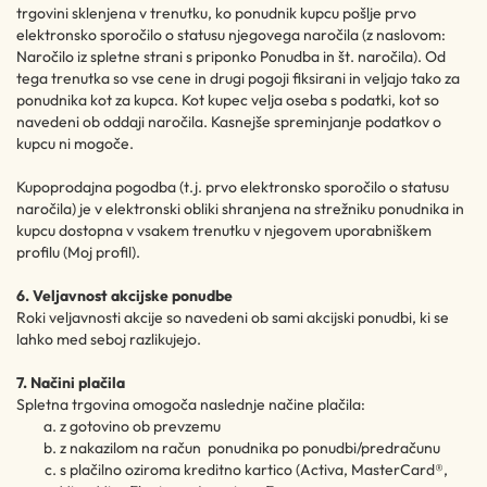
trgovini sklenjena v trenutku, ko ponudnik kupcu pošlje prvo
elektronsko sporočilo o statusu njegovega naročila (z naslovom:
Naročilo iz spletne strani s priponko Ponudba in št. naročila). Od
tega trenutka so vse cene in drugi pogoji fiksirani in veljajo tako za
ponudnika kot za kupca. Kot kupec velja oseba s podatki, kot so
navedeni ob oddaji naročila. Kasnejše spreminjanje podatkov o
kupcu ni mogoče.
Kupoprodajna pogodba (t.j. prvo elektronsko sporočilo o statusu
naročila) je v elektronski obliki shranjena na strežniku ponudnika in
kupcu dostopna v vsakem trenutku v njegovem uporabniškem
profilu (Moj profil).
6. Veljavnost akcijske ponudbe
Roki veljavnosti akcije so navedeni ob sami akcijski ponudbi, ki se
lahko med seboj razlikujejo.
7. Načini plačila
Spletna trgovina omogoča naslednje načine plačila:
z gotovino ob prevzemu
z nakazilom na račun ponudnika po ponudbi/predračunu
s plačilno oziroma kreditno kartico (Activa, MasterCard®,