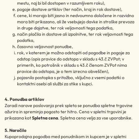
mestu, naj bi bil dostopen v razumljivem roku),
pogoje dostave artiklov (ter način, kraj in rok dostave),
cene, ki morajo biti jasno in nedvoumno določene in razvidno
mora biti prikazano, ali že vsebujejo davke in stroške prevoza
in druge dajatve, ter rok veljavnosti tega podatka,
način plačila in dostave ali izpolnitve, ter rok veljavnosti tega
podatka,
časovno veljavnost ponudbe,
rok, v katerem je možno odstopiti od pogodbe in pogoje za
odstop (opis pravice do odstopa v skladu s 43.č ZVPot; v
primerih, ko potrošnik v skladu s 43.č členom ZVPot nima
pravice do odstopa, je o tem izrecno obveščen),
pojasnilo postopka s pritožbo, vključno z vsemi podatki o
kontaktni osebi ali službi za stike s kupci.
4. Ponudba artiklov
Zaradi narave poslovanja prek spleta se ponudba spletne trgovine
ažurira in spreminja pogosto ter hitro. Cena v spletni trgovini je
prikazana kot
Spletna cena
. Spletna cena velja za vse uporabnike.
5. Naročilo
Kupoprodajna pogodba med ponudnikom in kupcem je v spletni