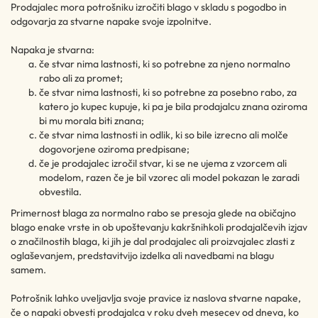
Prodajalec mora potrošniku izročiti blago v skladu s pogodbo in
odgovarja za stvarne napake svoje izpolnitve.
Napaka je stvarna:
če stvar nima lastnosti, ki so potrebne za njeno normalno
rabo ali za promet;
če stvar nima lastnosti, ki so potrebne za posebno rabo, za
katero jo kupec kupuje, ki pa je bila prodajalcu znana oziroma
bi mu morala biti znana;
če stvar nima lastnosti in odlik, ki so bile izrecno ali molče
dogovorjene oziroma predpisane;
če je prodajalec izročil stvar, ki se ne ujema z vzorcem ali
modelom, razen če je bil vzorec ali model pokazan le zaradi
obvestila.
Primernost blaga za normalno rabo se presoja glede na običajno
blago enake vrste in ob upoštevanju kakršnihkoli prodajalčevih izjav
o značilnostih blaga, ki jih je dal prodajalec ali proizvajalec zlasti z
oglaševanjem, predstavitvijo izdelka ali navedbami na blagu
samem.
Potrošnik lahko uveljavlja svoje pravice iz naslova stvarne napake,
če o napaki obvesti prodajalca v roku dveh mesecev od dneva, ko