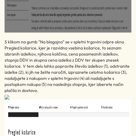
S klikom na gumb ”Na blagajno” se v spletni trgovini odpre okno
Pregled košarice, kjer je razvidna vsebina košarice, to seznam
izbranih izdelkov, njihova količina, cena posameznih izdelkov,
stopnja DDV in skupna cena izdelka z DDV ter skupen znesek
košarice. V tem delu lahko popravite število izdelkov (1), odstranite
izdelke (2), ki jih ne želite naročiti, izpraznete celotno košarico (3),
nadaljujete z nakupom v spletni trgovini (4) ali nadaljujete s
postopkom nakupa (5) na naslednjo stopnjo, kjer izberete način
plačila in dostavo.