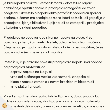
je bila napaka odkrita. Potrošnik mora v obvestilu o napaki
natančneje opisati napako in prodajalcu omogočiti, da stvar
pregleda. Obvestilo o napaki lahko potrošnik prodajalcu sporoči
osebno, o čemer mu prodajalec mora izdati potrdilo, ali ga pošlje v
prodajalno, kjer je bila stvar kupljena, ali pa zastopniku prodajalca,
s katerim je sklenil pogodbo.
Prodajalec ne odgovarja za stvarne napake na blagu, ki se
pokažejo potem, ko mineta dve leti, odkar je bila stvar izročena.
Šteje se, da je napaka na stvari obstajala že v času izročitve, če se
pojavi v roku šest mesecev od izročitve.
Potrošnik, ki je pravilno obvestil prodajalca o napaki, ima pravico
od prodajalca zahtevati, da:
- odpravi napako na blagu ali
- vrne del plačanega zneska v sorazmerju z napako ali
- blago z napako zamenja z novim brezhibnim blagom ali
- vrne plačani znesek.
V vsakem primeru ima potrošnik tudi pravico, da od prodajalca
zahteva povrnitev škode, zlasti pa povračilo stroškov materiala,
nadomestnih delov, dela, prenosa in prevoza izdelkov, ki nastanejo