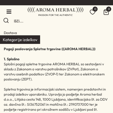
0
0
Dostava
Kategorije izdelkov
Pogoji poslovanja Spletne trgovine (((AROMA HERBAL)))
1. Splošno
Splošni pogoji spletne trgovine AROMA HERBAL so sestavljeni v
skladu z
Zakonom o varstvu potrošnikov (ZVPot)
, Zakonom o
varstvu osebnih podatkov (ZVOP-1) ter Zakonom o elektronskem
poslovanju (ZEPT).
Spletna trgovina je informacijski sistem, namenjen predstavitvi in
prodaji izdelkov uporabniku. Upravlja jo podjetje Aroma herbal
d.o.o., Litijska cesta 148, 1000 Ljubljana, identifikacijska št. za DDV
oz. davčna št.: SI36752061 in matična št.: 2190737000 ter je
podjetje registrirano pri okrožnem sodišču v Ljubljani pod št.