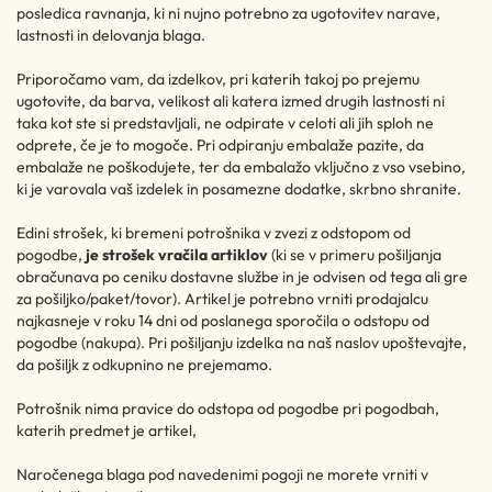
posledica ravnanja, ki ni nujno potrebno za ugotovitev narave,
lastnosti in delovanja blaga.
Priporočamo vam, da izdelkov, pri katerih takoj po prejemu
ugotovite, da barva, velikost ali katera izmed drugih lastnosti ni
taka kot ste si predstavljali, ne odpirate v celoti ali jih sploh ne
odprete, če je to mogoče. Pri odpiranju embalaže pazite, da
embalaže ne poškodujete, ter da embalažo vključno z vso vsebino,
ki je varovala vaš izdelek in posamezne dodatke, skrbno shranite.
Edini strošek, ki bremeni potrošnika v zvezi z odstopom od
pogodbe,
je strošek vračila artiklov
(ki se v primeru pošiljanja
obračunava po ceniku dostavne službe in je odvisen od tega ali gre
za pošiljko/paket/tovor). Artikel je potrebno vrniti prodajalcu
najkasneje v roku 14 dni od poslanega sporočila o odstopu od
pogodbe (nakupa). Pri pošiljanju izdelka na naš naslov upoštevajte,
da pošiljk z odkupnino ne prejemamo.
Potrošnik nima pravice do odstopa od pogodbe pri pogodbah,
katerih predmet je artikel,
Naročenega blaga pod navedenimi pogoji ne morete vrniti v