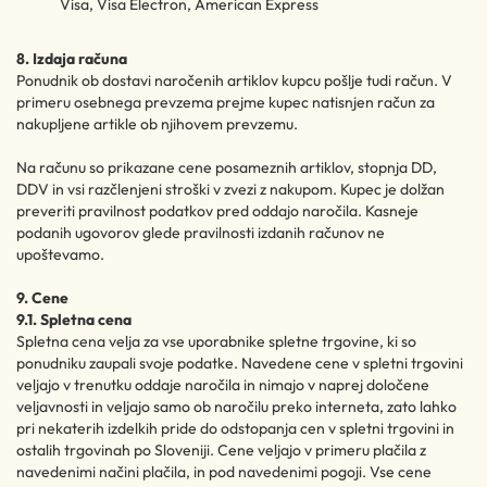
Visa, Visa Electron, American Express
8. Izdaja računa
Ponudnik ob dostavi naročenih artiklov kupcu pošlje tudi račun. V
primeru osebnega prevzema prejme kupec natisnjen račun za
nakupljene artikle ob njihovem prevzemu.
Na računu so prikazane cene posameznih artiklov, stopnja DD,
DDV in vsi razčlenjeni stroški v zvezi z nakupom. Kupec je dolžan
preveriti pravilnost podatkov pred oddajo naročila. Kasneje
podanih ugovorov glede pravilnosti izdanih računov ne
upoštevamo.
9. Cene
9.1. Spletna cena
Spletna cena velja za vse uporabnike spletne trgovine, ki so
ponudniku zaupali svoje podatke. Navedene cene v spletni trgovini
veljajo v trenutku oddaje naročila in nimajo v naprej določene
veljavnosti in veljajo samo ob naročilu preko interneta, zato lahko
pri nekaterih izdelkih pride do odstopanja cen v spletni trgovini in
ostalih trgovinah po Sloveniji. Cene veljajo v primeru plačila z
navedenimi načini plačila, in pod navedenimi pogoji. Vse cene