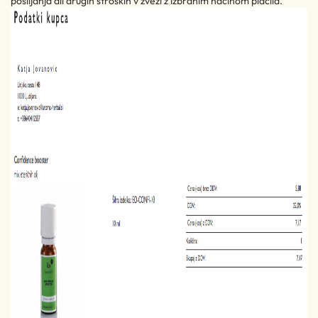
pošiljanja ali drugih stroških v zvezi z izbranim načinom plačila.