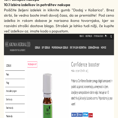
10.1 Izbira izdelkov in potrditev nakupa
Poiščite željeni izdelek in kliknite gumb "Dodaj v Košarico". Brez
skrbi, še vedno boste imeli dovolj časa, da se premislite! Pod ceno
izdelka in rokom dobave je narisana ikona tovornjaka, kjer so
razvidni stroški dostave blaga. Strošek je lahko tudi nižji, če kupite
več izdelkov oz. imate kodo s popustom.