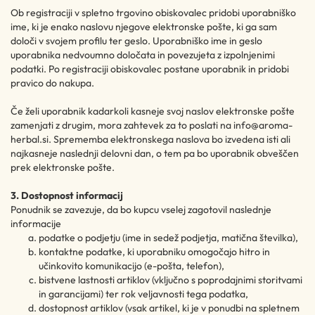
Ob registraciji v spletno trgovino obiskovalec pridobi uporabniško
ime, ki je enako naslovu njegove elektronske pošte, ki ga sam
določi v svojem profilu ter geslo. Uporabniško ime in geslo
uporabnika nedvoumno določata in povezujeta z izpolnjenimi
podatki. Po registraciji obiskovalec postane uporabnik in pridobi
pravico do nakupa.
Če želi uporabnik kadarkoli kasneje svoj naslov elektronske pošte
zamenjati z drugim, mora zahtevek za to poslati na info@aroma-
herbal.si. Sprememba elektronskega naslova bo izvedena isti ali
najkasneje naslednji delovni dan, o tem pa bo uporabnik obveščen
prek elektronske pošte.
3. Dostopnost informacij
Ponudnik se zavezuje, da bo kupcu vselej zagotovil naslednje
informacije
podatke o podjetju (ime in sedež podjetja, matična številka),
kontaktne podatke, ki uporabniku omogočajo hitro in
učinkovito komunikacijo (e-pošta, telefon),
bistvene lastnosti artiklov (vključno s poprodajnimi storitvami
in garancijami) ter rok veljavnosti tega podatka,
dostopnost artiklov (vsak artikel, ki je v ponudbi na spletnem