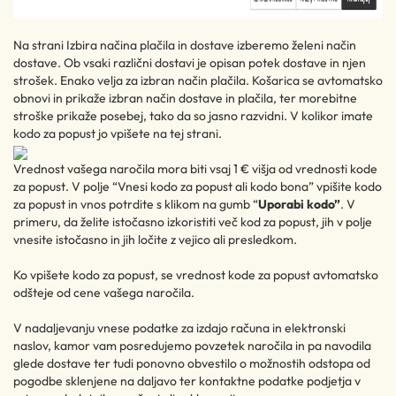
Na strani Izbira načina plačila in dostave izberemo želeni način
dostave. Ob vsaki različni dostavi je opisan potek dostave in njen
strošek. Enako velja za izbran način plačila. Košarica se avtomatsko
obnovi in prikaže izbran način dostave in plačila, ter morebitne
stroške prikaže posebej, tako da so jasno razvidni. V kolikor imate
kodo za popust jo vpišete na tej strani.
Vrednost vašega naročila mora biti vsaj 1 € višja od vrednosti kode
za popust. V polje “Vnesi kodo za popust ali kodo bona” vpišite kodo
za popust in vnos potrdite s klikom na gumb “
Uporabi kodo”
. V
primeru, da želite istočasno izkoristiti več kod za popust, jih v polje
vnesite istočasno in jih ločite z vejico ali presledkom.
Ko vpišete kodo za popust, se vrednost kode za popust avtomatsko
odšteje od cene vašega naročila.
V nadaljevanju vnese podatke za izdajo računa in elektronski
naslov, kamor vam posredujemo povzetek naročila in pa navodila
glede dostave ter tudi ponovno obvestilo o možnostih odstopa od
pogodbe sklenjene na daljavo ter kontaktne podatke podjetja v