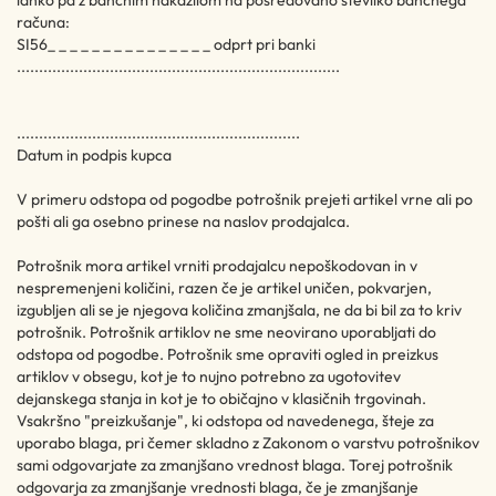
lahko pa z bančnim nakazilom na posredovano številko bančnega
računa:
SI56_ _ _ _ _ _ _ _ _ _ _ _ _ _ _ odprt pri banki
.........................................................................
................................................................
Datum in podpis kupca
V primeru odstopa od pogodbe potrošnik prejeti artikel vrne ali po
pošti ali ga osebno prinese na naslov prodajalca.
Potrošnik mora artikel vrniti prodajalcu nepoškodovan in v
nespremenjeni količini, razen če je artikel uničen, pokvarjen,
izgubljen ali se je njegova količina zmanjšala, ne da bi bil za to kriv
potrošnik. Potrošnik artiklov ne sme neovirano uporabljati do
odstopa od pogodbe. Potrošnik sme opraviti ogled in preizkus
artiklov v obsegu, kot je to nujno potrebno za ugotovitev
dejanskega stanja in kot je to običajno v klasičnih trgovinah.
Vsakršno "preizkušanje", ki odstopa od navedenega, šteje za
uporabo blaga, pri čemer skladno z Zakonom o varstvu potrošnikov
sami odgovarjate za zmanjšano vrednost blaga. Torej potrošnik
odgovarja za zmanjšanje vrednosti blaga, če je zmanjšanje