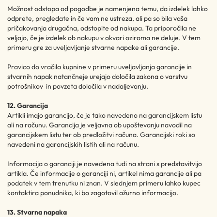
Možnost odstopa od pogodbe je namenjena temu, da izdelek lahko
odprete, pregledate in če vam ne ustreza, ali pa so bila vaša
pričakovanja drugačna, odstopite od nakupa. Ta priporočila ne
veljajo, če je izdelek ob nakupu v okvari oziroma ne deluje. V tem
primeru gre za uveljavljanje stvarne napake ali garancije.
Pravico do vračila kupnine v primeru uveljavljanja garancije in
stvarnih napak natančneje urejajo določila
zakona o varstvu
potrošnikov
in povzeta določila v nadaljevanju.
12. Garancija
Artikli imajo garancijo, če je tako navedeno na garancijskem listu
ali na računu. Garancija je veljavna ob upoštevanju navodil na
garancijskem listu ter ob predložitvi računa. Garancijski roki so
navedeni na garancijskih listih ali na računu.
Informacija o garanciji je navedena tudi na strani s predstavitvijo
artikla. Če informacije o garanciji ni, artikel nima garancije ali pa
podatek v tem trenutku ni znan. V slednjem primeru lahko kupec
kontaktira ponudnika, ki bo zagotovil ažurno informacijo.
13. Stvarna napaka