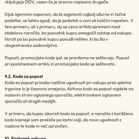
vključujejo DDV, razen če je izrecno napisano drugače.
Kljub izjemnim naporom, da bi zagotovili najbolj ažurne in točne
podatke, se lahko zgodi, da je podatek o ceni ali količini napačen. V
tem primeru, ali v primeru, da se cena artikla spremeni med
obdelavo naročila, bo ponudnik kupcu omogočil odstop od nakupa.
hkrati pa bo ponudnik kupcu ponudil rešitev, ki bo šla v
obojestransko zadovoljstvo.
Popusti, promocijske kode ipd. se praviloma ne seštevajo. Popust
pri posameznem artiklu in promocijska koda se seštevata.
9.2. Koda za popust
Koda za popust prinaša različne ugodnosti pri nakupu prek spletne
trgovine in je časovno omejena. Aktivno kodo za popust najdete na
naslovni strani oglasnega sporočila, elektronskem oglasnem
sporočilu ali drugih medijih.
V primeru, da kupec izkoristi kodo za popust, a naročilo s koriščeno
kodo kasneje sam prekliče po lastni volji, do nove ugodnosti z
naslova te kode ni več upravičen.
10. Postopek nakupa