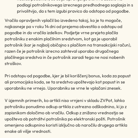
podlagi potrošnikovega izrecnega predhodnega soglasja in s
privolitvijo, da s tem izgubi pravico do odstopa od pogodbe.
Vračilo opravljenih vplačil bo izvedeno takoj, ko je to mogoče,
najkasneje pa v roku 14 dni od prejema obvestila o odstopu od
pogodbe in do vračila izdelkov. Podjetje vrne prejeta plačila
potrošniku z enakim plačilnim sredstvom, kot ga je uporabil
potrošnik (kar je najbolj običajno s plačilom na transakcijski račun),
razen če je potrošnik izrecno zahteval uporabo drugačnega
plačilnega sredstva in če potrošnik zaradi tega ne nosi nobenih
stroškov.
Pri odstopu od pogodbe, kjer je bil koriščenj bonus, koda za popust
ali promocijska koda, se ta sredstva upoštevajo kot popust in se
uporabniku ne vrnejo. Uporabniku se vrne le vplačani znesek.
V izjemnih primerih, ko artikli niso vrnjeni v skladu ZVPot, lahko
potrošniku ponudimo odkup artikla z ustrezno odškodnino, ki jo z
zapisnikom določimo ob vračilu. Odkup z znižano vrednostjo se
upošteva ob potrditvi potrošnika po elektronski pošti. Potrošnik
omenjeno odkupnino koristi izključno ob naročilu drugega artikla
enake ali višje vrednosti.